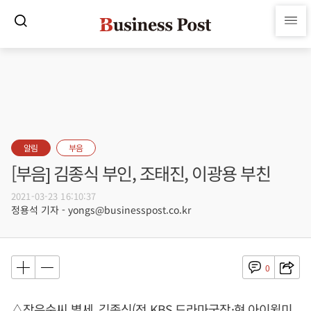
알림
부음
[부음] 김종식 부인, 조태진, 이광용 부친
2021-03-23 16:10:37
정용석 기자 - yongs@businesspost.co.kr
0
△장은순씨 별세, 김종식(전 KBS 드라마국장·현 아이윌미