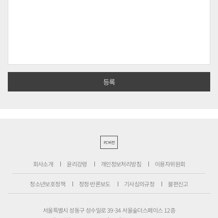
PC버전
회사소개
윤리강령
개인정보처리방침
이용자위원회
청소년보호정책
정정·반론보도
기사심의규정
불편신고
서울특별시 성동구 성수일로 39-34 서울숲더스페이스 12층