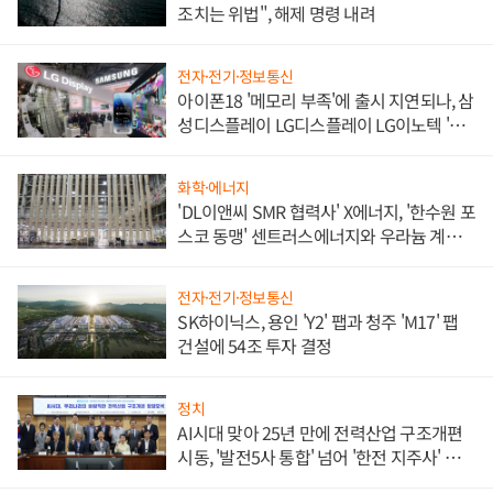
조치는 위법", 해제 명령 내려
전자·전기·정보통신
아이폰18 '메모리 부족'에 출시 지연되나, 삼
성디스플레이 LG디스플레이 LG이노텍 '탈
애플' 수익 다각화 속도
화학·에너지
'DL이앤씨 SMR 협력사' X에너지, '한수원 포
스코 동맹' 센트러스에너지와 우라늄 계약
체결
전자·전기·정보통신
SK하이닉스, 용인 'Y2' 팹과 청주 'M17' 팹
건설에 54조 투자 결정
정치
AI시대 맞아 25년 만에 전력산업 구조개편
시동, '발전5사 통합' 넘어 '한전 지주사' 재편
론도