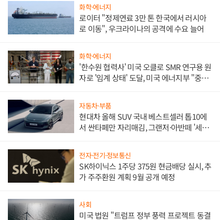
화학·에너지
로이터 "정제연료 3만 톤 한국에서 러시아
로 이동", 우크라이나의 공격에 수요 늘어
화학·에너지
'한수원 협력사' 미국 오클로 SMR 연구용 원
자로 '임계 상태' 도달, 미국 에너지부 "중요
한 이정표"
자동차·부품
현대차 올해 SUV 국내 베스트셀러 톱10에
서 싼타페만 자리매김, 그랜저·아반떼 '세단
쌍끌이'로 내수 방어
전자·전기·정보통신
SK하이닉스 1주당 375원 현금배당 실시, 추
가 주주환원 계획 9월 공개 예정
사회
미국 법원 "트럼프 정부 풍력 프로젝트 동결