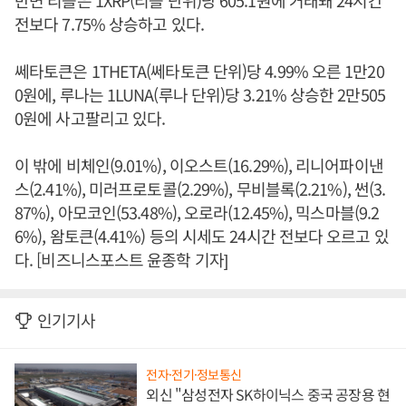
반면 리플은 1XRP(리플 단위)당 605.1원에 거래돼 24시간
전보다 7.75% 상승하고 있다.
쎄타토큰은 1THETA(쎄타토큰 단위)당 4.99% 오른 1만20
0원에, 루나는 1LUNA(루나 단위)당 3.21% 상승한 2만505
0원에 사고팔리고 있다.
이 밖에 비체인(9.01%), 이오스트(16.29%), 리니어파이낸
스(2.41%), 미러프로토콜(2.29%), 무비블록(2.21%), 썬(3.
87%), 아모코인(53.48%), 오로라(12.45%), 믹스마블(9.2
6%), 왐토큰(4.41%) 등의 시세도 24시간 전보다 오르고 있
다. [비즈니스포스트 윤종학 기자]
인기기사
전자·전기·정보통신
외신 "삼성전자 SK하이닉스 중국 공장용 현