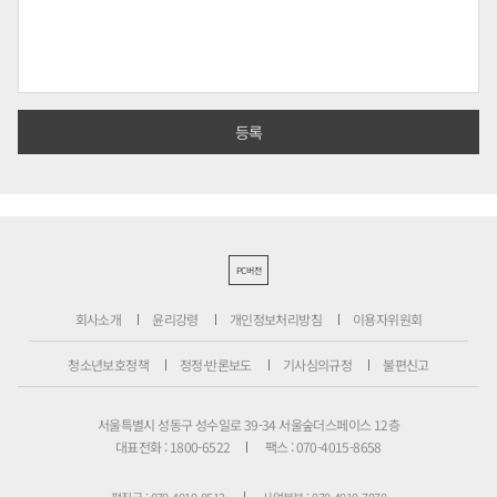
PC버전
회사소개
윤리강령
개인정보처리방침
이용자위원회
청소년보호정책
정정·반론보도
기사심의규정
불편신고
서울특별시 성동구 성수일로 39-34 서울숲더스페이스 12층
대표전화 : 1800-6522
팩스 : 070-4015-8658