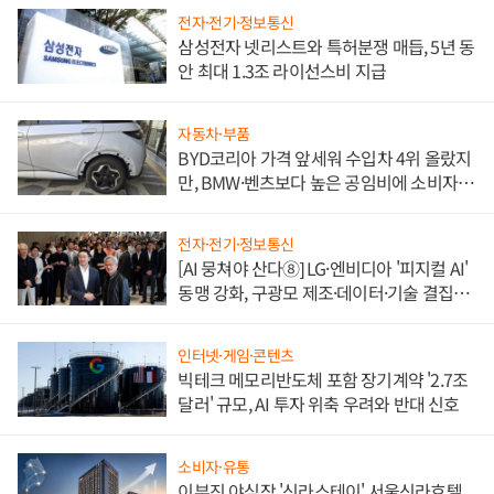
전자·전기·정보통신
삼성전자 넷리스트와 특허분쟁 매듭, 5년 동
안 최대 1.3조 라이선스비 지급
자동차·부품
BYD코리아 가격 앞세워 수입차 4위 올랐지
만, BMW·벤츠보다 높은 공임비에 소비자
불만 폭발
전자·전기·정보통신
[AI 뭉쳐야 산다⑧] LG·엔비디아 '피지컬 AI'
동맹 강화, 구광모 제조·데이터·기술 결집
해 종합 로보틱스 기업으로
인터넷·게임·콘텐츠
빅테크 메모리반도체 포함 장기계약 '2.7조
달러' 규모, AI 투자 위축 우려와 반대 신호
소비자·유통
이부진 야심작 '신라스테이' 서울신라호텔