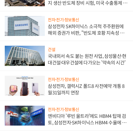
지 생산 반도체 장비 시험, 미국 수출통제 대
비"
전자·전기·정보통신
삼성전자 SK하이닉스 소극적 주주환원에
해외 증권가 비판, "반도체 호황 지속성 의
문"
건설
국내외서 속도 붙는 원전 사업, 삼성물산·현
대건설·대우건설에 다가오는 '약속의 시간'
전자·전기·정보통신
삼성전자, 갤럭시Z 폴드8 사전예약 개통 8
월31일까지 연장
전자·전기·정보통신
엔비디아 '루빈 울트라'에도 HBM4 탑재 검
토, 삼성전자·SK하이닉스 HBM4 수율에 주
도권 갈린다