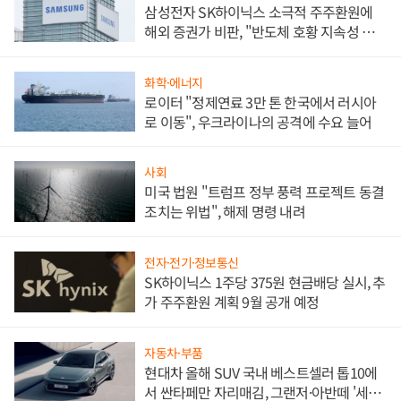
삼성전자 SK하이닉스 소극적 주주환원에
해외 증권가 비판, "반도체 호황 지속성 의
문"
화학·에너지
로이터 "정제연료 3만 톤 한국에서 러시아
로 이동", 우크라이나의 공격에 수요 늘어
사회
미국 법원 "트럼프 정부 풍력 프로젝트 동결
조치는 위법", 해제 명령 내려
전자·전기·정보통신
SK하이닉스 1주당 375원 현금배당 실시, 추
가 주주환원 계획 9월 공개 예정
자동차·부품
현대차 올해 SUV 국내 베스트셀러 톱10에
서 싼타페만 자리매김, 그랜저·아반떼 '세단