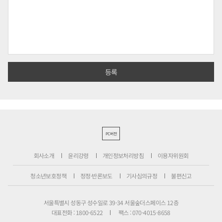
PC버전
회사소개
윤리강령
개인정보처리방침
이용자위원회
청소년보호정책
정정·반론보도
기사심의규정
불편신고
서울특별시 성동구 성수일로 39-34 서울숲더스페이스 12층
대표전화 : 1800-6522
팩스 : 070-4015-8658