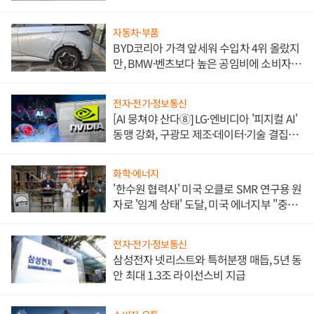
쌍끌이'로 내수 방어
자동차·부품
BYD코리아 가격 앞세워 수입차 4위 올랐지
만, BMW·벤츠보다 높은 공임비에 소비자
불만 폭발
전자·전기·정보통신
[AI 뭉쳐야 산다⑧] LG·엔비디아 '피지컬 AI'
동맹 강화, 구광모 제조·데이터·기술 결집
해 종합 로보틱스 기업으로
화학·에너지
'한수원 협력사' 미국 오클로 SMR 연구용 원
자로 '임계 상태' 도달, 미국 에너지부 "중요
한 이정표"
전자·전기·정보통신
삼성전자 넷리스트와 특허분쟁 매듭, 5년 동
안 최대 1.3조 라이선스비 지급