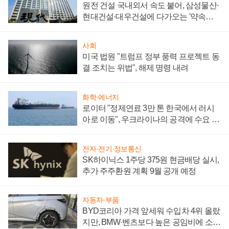
원전 건설 국내외서 속도 붙어, 삼성물산·
현대건설·대우건설에 다가오는 '약속의
시간'
사회
미국 법원 "트럼프 정부 풍력 프로젝트 동
결 조치는 위법", 해제 명령 내려
화학·에너지
로이터 "정제연료 3만 톤 한국에서 러시
아로 이동", 우크라이나의 공격에 수요 늘
어
전자·전기·정보통신
SK하이닉스 1주당 375원 현금배당 실시,
추가 주주환원 계획 9월 공개 예정
자동차·부품
BYD코리아 가격 앞세워 수입차 4위 올랐
지만, BMW·벤츠보다 높은 공임비에 소비