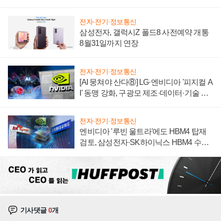
자 불만 폭발
전자·전기·정보통신
삼성전자, 갤럭시Z 폴드8 사전예약 개통
8월31일까지 연장
전자·전기·정보통신
[AI 뭉쳐야 산다⑧] LG·엔비디아 '피지컬 A
I' 동맹 강화, 구광모 제조·데이터·기술 결
집해 종합 로보틱스 기업으로
전자·전기·정보통신
엔비디아 '루빈 울트라'에도 HBM4 탑재
검토, 삼성전자·SK하이닉스 HBM4 수율
에 주도권 갈린다
기사댓글
0
개