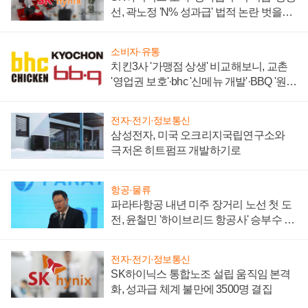
선, 곽노정 'N% 성과급' 법적 논란 벗을지
주목
소비자·유통
치킨3사 '가맹점 상생' 비교해보니, 교촌
'영업권 보호'·bhc '신메뉴 개발'·BBQ '원가
부담'
전자·전기·정보통신
삼성전자, 미국 오크리지국립연구소와
극저온 히트펌프 개발하기로
항공·물류
파라타항공 내년 미주 장거리 노선 첫 도
전, 윤철민 '하이브리드 항공사' 승부수 통
할까
전자·전기·정보통신
SK하이닉스 통합노조 설립 움직임 본격
화, 성과급 체계 불만에 3500명 결집