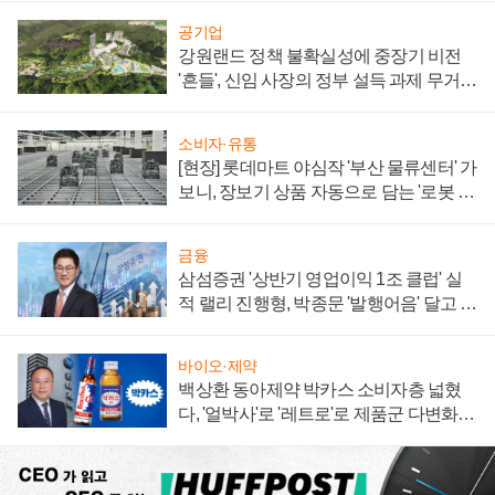
공기업
강원랜드 정책 불확실성에 중장기 비전
'흔들', 신임 사장의 정부 설득 과제 무거워
져
소비자·유통
[현장] 롯데마트 야심작 '부산 물류센터' 가
보니, 장보기 상품 자동으로 담는 '로봇 40
0대' 장관
금융
삼섬증권 '상반기 영업이익 1조 클럽' 실
적 랠리 진행형, 박종문 '발행어음' 달고 연
임 향하나
바이오·제약
백상환 동아제약 박카스 소비자층 넓혔
다, '얼박사'로 '레트로'로 제품군 다변화
주효