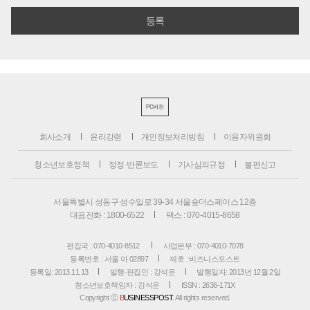
PC버전
회사소개
윤리강령
개인정보처리방침
이용자위원회
청소년보호정책
정정·반론보도
기사심의규정
불편신고
서울특별시 성동구 성수일로 39-34 서울숲더스페이스 12층
대표전화 : 1800-6522
팩스 : 070-4015-8658
편집국 : 070-4010-8512
사업본부 : 070-4010-7078
등록번호 : 서울 아 02897
제호 : 비즈니스포스트
등록일: 2013.11.13
발행·편집인 : 강석운
발행일자: 2013년 12월 2일
청소년보호책임자 : 강석운
ISSN : 2636-171X
Copyright ⓒ
B
USINESSPOST
. All rights reserved.