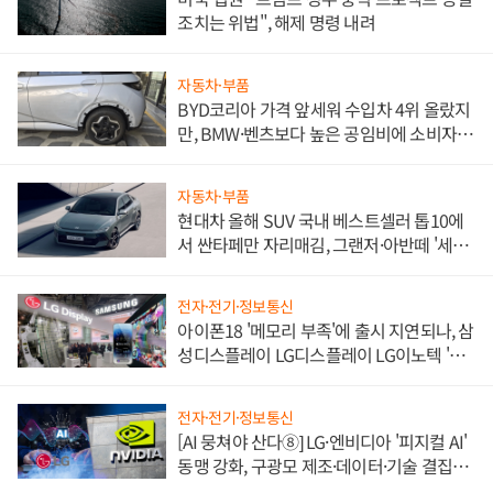
조치는 위법", 해제 명령 내려
자동차·부품
BYD코리아 가격 앞세워 수입차 4위 올랐지
만, BMW·벤츠보다 높은 공임비에 소비자
불만 폭발
자동차·부품
현대차 올해 SUV 국내 베스트셀러 톱10에
서 싼타페만 자리매김, 그랜저·아반떼 '세단
쌍끌이'로 내수 방어
전자·전기·정보통신
아이폰18 '메모리 부족'에 출시 지연되나, 삼
성디스플레이 LG디스플레이 LG이노텍 '탈
애플' 수익 다각화 속도
전자·전기·정보통신
[AI 뭉쳐야 산다⑧] LG·엔비디아 '피지컬 AI'
동맹 강화, 구광모 제조·데이터·기술 결집
해 종합 로보틱스 기업으로