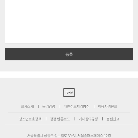
PC버전
회사소개
윤리강령
개인정보처리방침
이용자위원회
청소년보호정책
정정·반론보도
기사심의규정
불편신고
서울특별시 성동구 성수일로 39-34 서울숲더스페이스 12층