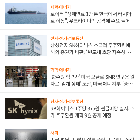
화학·에너지
로이터 "정제연료 3만 톤 한국에서 러시아
로 이동", 우크라이나의 공격에 수요 늘어
전자·전기·정보통신
삼성전자 SK하이닉스 소극적 주주환원에
해외 증권가 비판, "반도체 호황 지속성 의
문"
화학·에너지
'한수원 협력사' 미국 오클로 SMR 연구용 원
자로 '임계 상태' 도달, 미국 에너지부 "중요
한 이정표"
전자·전기·정보통신
SK하이닉스 1주당 375원 현금배당 실시, 추
가 주주환원 계획 9월 공개 예정
사회
미국 법원 "트럼프 정부 풍력 프로젝트 동결