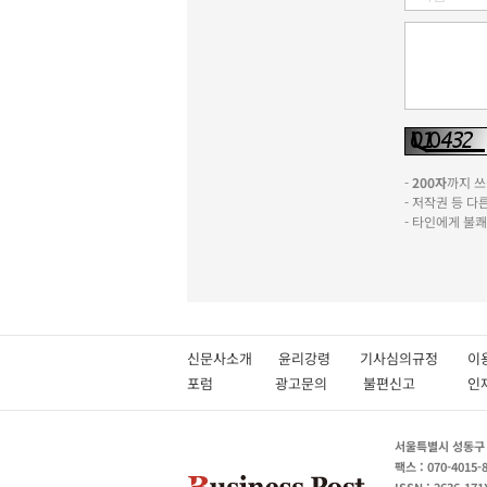
-
200자
까지 쓰실
- 저작권 등 
- 타인에게 불
신문사소개
윤리강령
기사심의규정
이
포럼
광고문의
불편신고
서울특별시 성동구 성
팩스 : 070-4015-
ISSN : 2636-171