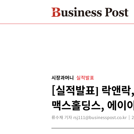
시장과머니
실적발표
[실적발표] 락앤락,
맥스홀딩스, 에이
류수재 기자 rsj111@businesspost.co.kr
2