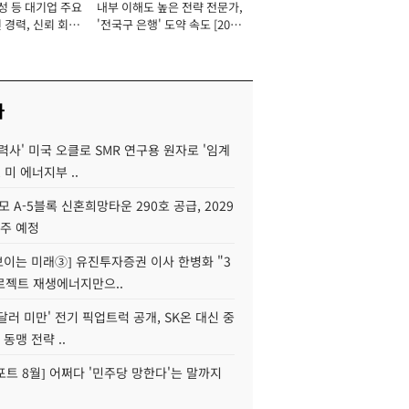
성 등 대기업 주요
내부 이해도 높은 전략 전문가,
 경력, 신뢰 회복
'전국구 은행' 도약 속도 [2026
[2026년]
년]
사
력사' 미국 오클로 SMR 연구용 원자로 '임계
 미 에너지부 ..
모 A-5블록 신혼희망타운 290호 공급, 2029
입주 예정
 보이는 미래③] 유진투자증권 이사 한병화 "3
로젝트 재생에너지만으..
 달러 미만' 전기 픽업트럭 공개, SK온 대신 중
 동맹 전략 ..
트 8월] 어쩌다 '민주당 망한다'는 말까지