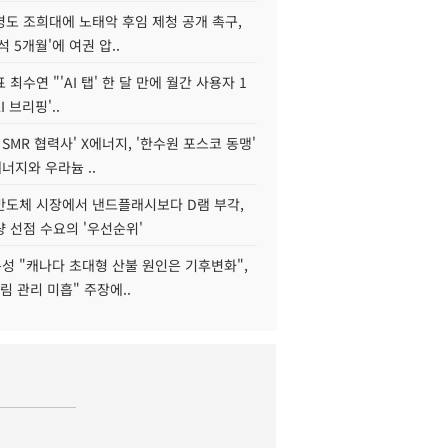
병도 조희대에 노태악 후임 제청 공개 촉구,
석 5개월'에 여권 압..
 최수연 "'AI 탭' 한 달 만에 월간 사용자 1
I 브리핑'..
 SMR 협력사' X에너지, '한수원 포스코 동맹'
너지와 우라늄 ..
리반도체 시장에서 낸드플래시보다 D램 부각,
 선점 수요의 '우선순위'
성 "캐나다 초대형 산불 원인은 기후변화",
림 관리 미흡" 주장에..