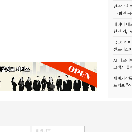
민주당 한
'대법관 공
네이버 대표
천만 명, 'A
'DL이앤씨
센트러스에
AI 메모
고객사 물량
세계기상특
트럼프 "산