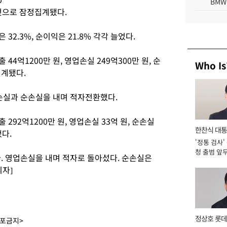
BMW
둔 것으로 잠정집계됐다.
 32.3%, 순이익은 21.8% 각각 늘었다.
4억1200만 원, 영업손실 249억300만 원, 순
Who Is
집계됐다.
영업손실과 순손실을 내며 적자전환했다.
292억1200만 원, 영업손실 33억 원, 순손실
한찬식 대
됐다.
'정통 검사'
서관
청 출범 앞
했다. 영업손실을 내며 적자로 돌아섰다. 순손실은
맡아 [2026
기자]
정상호 롯데
배포금지>