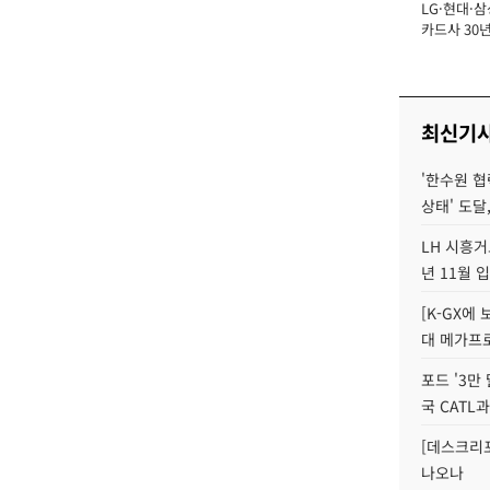
LG·현대·삼
장
카드사 30년
에 '초집중' 
최신기
'한수원 협
상태' 도달,
LH 시흥거
년 11월 
[K-GX에
대 메가프
포드 '3만
국 CATL과
[데스크리포
나오나