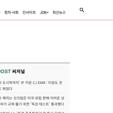
제
정치·사회
인사이트
JOB+
최신뉴스
씨저널
POST
 도시락까지' IP 키운 CJ ENM : 티빙도 웃
도 뛰었다
호 해치는 선크림은 미국·유럽 판매 어려운 상
콜마가 규제 뚫기 위한 '독성 테스트' 통과했다