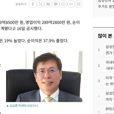
삼성전자 
공유하기
주가도 받칠
억8500만 원, 영업이익 289억2800만 원, 순이
집계됐다고 16일 공시했다.
많이 본
은 19% 늘었다. 순이익은 37.9% 줄었다.
삼성전
1
권가 
국내외
으
2
·대우
미국 
3
는 위
했
삼성전
4
까지
▲ 김성훈 락앤락 대표이사.
BYD
5
0