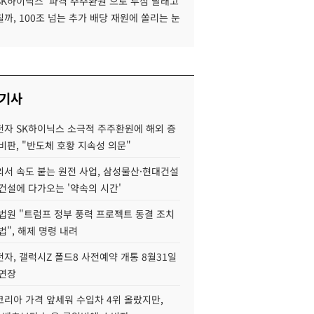
SK하이닉스 '파격 주주환원'으로 투심 달래고
까, 100조 넘는 추가 배당 재원에 쏠리는 눈
 기사
자 SK하이닉스 소극적 주주환원에 해외 증
비판, "반도체 호황 지속성 의문"
서 속도 붙는 원전 사업, 삼성물산·현대건설
건설에 다가오는 '약속의 시간'
법원 "트럼프 정부 풍력 프로젝트 동결 조치
법", 해제 명령 내려
자, 갤럭시Z 폴드8 사전예약 개통 8월31일
 연장
코리아 가격 앞세워 수입차 4위 올랐지만,