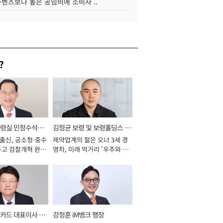
·벤츠보다 높은 공임비에 소비자 ..
?
통령실 민정수석비
김정균 보령 및 보령홀딩스 대
 출신, 공소청·중수
제약업계의 젊은 오너 3세 경
표이사 사장
두고 검찰개혁 완수
영자, 미래 먹거리 '우주와 헬
년]
스케어' 공들여 [2026년]
카드 대표이사 사
강정훈 iM뱅크 행장