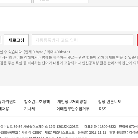
 수 있습니다. (현재 0 byte / 최대 400byte)
다른 사람의 권리를 침해하거나 명예를 훼손하는 댓글은 관련 법률에 의해 제재를 받을 수 있습니
쾌감을 주는 욕설 등 비하하는 단어가 내용에 포함되거나 인신공격성 글은 관리자의 판단에 의해
용자위원회
청소년보호정책
개인정보처리방침
정정·반론보도
인재채용
기사제보
이메일무단수집거부
RSS
수일로 39-34 서울숲더스페이스 12층 1201호-1203호
대표전화 : 1800-6522
편집국 070-4
8658
등록번호 : 서울 아 02897
제호: 비즈니스포스트
등록일: 2013.11.13
발행·편집인 : 강석
X
Copyright ? 2013 비즈니스포스트. All rights reserved.