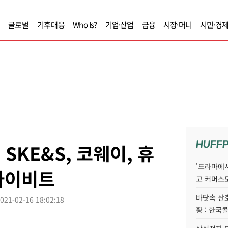
글로벌
기후대응
Who Is?
기업·산업
금융
시장·머니
시민·경
HUFF
 SKE&S, 코웨이, 휴
'드라마에서
아이비트
고 커머스
바닷속 산
021-02-16 18:02:18
황 : 한국