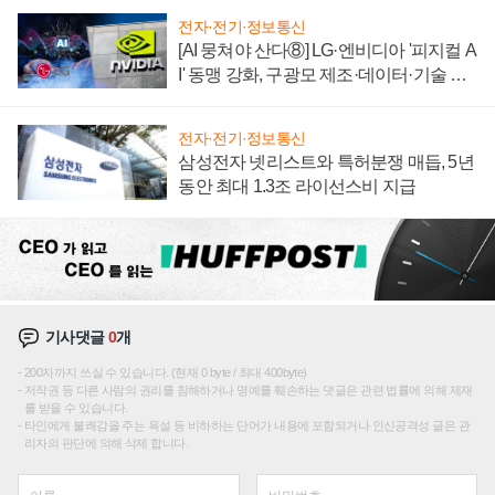
전자·전기·정보통신
[AI 뭉쳐야 산다⑧] LG·엔비디아 '피지컬 A
I' 동맹 강화, 구광모 제조·데이터·기술 결
집해 종합 로보틱스 기업으로
전자·전기·정보통신
삼성전자 넷리스트와 특허분쟁 매듭, 5년
동안 최대 1.3조 라이선스비 지급
기사댓글
0
개
200자까지 쓰실 수 있습니다. (현재 0 byte / 최대 400byte)
저작권 등 다른 사람의 권리를 침해하거나 명예를 훼손하는 댓글은 관련 법률에 의해 제재
를 받을 수 있습니다.
타인에게 불쾌감을 주는 욕설 등 비하하는 단어가 내용에 포함되거나 인신공격성 글은 관
리자의 판단에 의해 삭제 합니다.