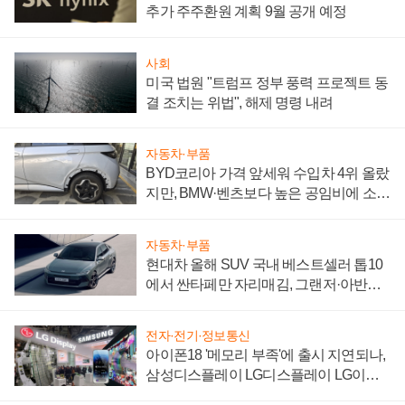
추가 주주환원 계획 9월 공개 예정
사회
미국 법원 "트럼프 정부 풍력 프로젝트 동
결 조치는 위법", 해제 명령 내려
자동차·부품
BYD코리아 가격 앞세워 수입차 4위 올랐
지만, BMW·벤츠보다 높은 공임비에 소비
자 불만 폭발
자동차·부품
현대차 올해 SUV 국내 베스트셀러 톱10
에서 싼타페만 자리매김, 그랜저·아반떼
'세단 쌍끌이'로 내수 방어
전자·전기·정보통신
아이폰18 '메모리 부족'에 출시 지연되나,
삼성디스플레이 LG디스플레이 LG이노
텍 '탈애플' 수익 다각화 속도