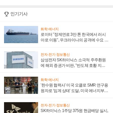
인기기사
화학·에너지
로이터 "정제연료 3만 톤 한국에서 러시
아로 이동", 우크라이나의 공격에 수요 늘
어
전자·전기·정보통신
삼성전자 SK하이닉스 소극적 주주환원
에 해외 증권가 비판, "반도체 호황 지속
성 의문"
화학·에너지
'한수원 협력사' 미국 오클로 SMR 연구용
원자로 '임계 상태' 도달, 미국 에너지부
"중요한 이정표"
전자·전기·정보통신
SK하이닉스 1주당 375원 현금배당 실시,