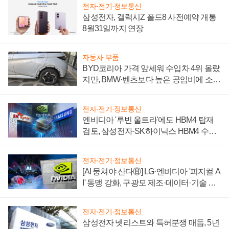
전자·전기·정보통신
삼성전자, 갤럭시Z 폴드8 사전예약 개통
8월31일까지 연장
자동차·부품
BYD코리아 가격 앞세워 수입차 4위 올랐
지만, BMW·벤츠보다 높은 공임비에 소비
자 불만 폭발
전자·전기·정보통신
엔비디아 '루빈 울트라'에도 HBM4 탑재
검토, 삼성전자·SK하이닉스 HBM4 수율
에 주도권 갈린다
전자·전기·정보통신
[AI 뭉쳐야 산다⑧] LG·엔비디아 '피지컬 A
I' 동맹 강화, 구광모 제조·데이터·기술 결
집해 종합 로보틱스 기업으로
전자·전기·정보통신
삼성전자 넷리스트와 특허분쟁 매듭, 5년