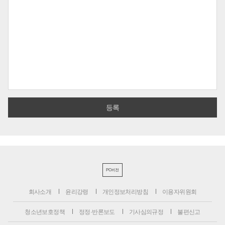
PC버전
회사소개
윤리강령
개인정보처리방침
이용자위원회
청소년보호정책
정정·반론보도
기사심의규정
불편신고