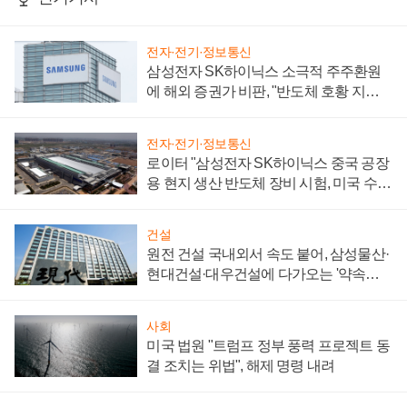
전자·전기·정보통신
삼성전자 SK하이닉스 소극적 주주환원
에 해외 증권가 비판, "반도체 호황 지속
성 의문"
전자·전기·정보통신
로이터 "삼성전자 SK하이닉스 중국 공장
용 현지 생산 반도체 장비 시험, 미국 수출
통제 대비"
건설
원전 건설 국내외서 속도 붙어, 삼성물산·
현대건설·대우건설에 다가오는 '약속의
시간'
사회
미국 법원 "트럼프 정부 풍력 프로젝트 동
결 조치는 위법", 해제 명령 내려