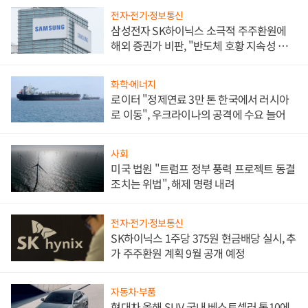
전자·전기·정보통신
삼성전자 SK하이닉스 소극적 주주환원에
해외 증권가 비판, "반도체 호황 지속성 의
문"
화학·에너지
로이터 "정제연료 3만 톤 한국에서 러시아
로 이동", 우크라이나의 공격에 수요 늘어
사회
미국 법원 "트럼프 정부 풍력 프로젝트 동결
조치는 위법", 해제 명령 내려
전자·전기·정보통신
SK하이닉스 1주당 375원 현금배당 실시, 추
가 주주환원 계획 9월 공개 예정
자동차·부품
현대차 올해 SUV 국내 베스트셀러 톱10에