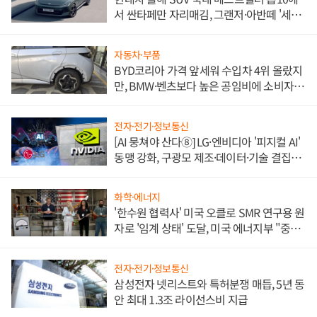
서 싼타페만 자리매김, 그랜저·아반떼 '세단
쌍끌이'로 내수 방어
자동차·부품
BYD코리아 가격 앞세워 수입차 4위 올랐지
만, BMW·벤츠보다 높은 공임비에 소비자
불만 폭발
전자·전기·정보통신
[AI 뭉쳐야 산다⑧] LG·엔비디아 '피지컬 AI'
동맹 강화, 구광모 제조·데이터·기술 결집
해 종합 로보틱스 기업으로
화학·에너지
'한수원 협력사' 미국 오클로 SMR 연구용 원
자로 '임계 상태' 도달, 미국 에너지부 "중요
한 이정표"
전자·전기·정보통신
삼성전자 넷리스트와 특허분쟁 매듭, 5년 동
안 최대 1.3조 라이선스비 지급