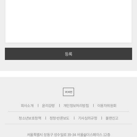
PC버전
회사소개
윤리강령
개인정보처리방침
이용자위원회
청소년보호정책
정정·반론보도
기사심의규정
불편신고
서울특별시 성동구 성수일로 39-34 서울숲더스페이스 12층