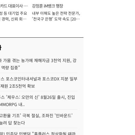
카드 대표이사 사
강정훈 iM뱅크 행장
성 등 대기업 주요
내부 이해도 높은 전략 전문가,
 경력, 신뢰 회복
'전국구 은행' 도약 속도 [2026
[2026년]
년]
사
 가뭄 겪는 농가에 재해자금 3천억 지원, 강
 역량 집중"
스 포스코인터내셔널과 포스코DX 지분 일부
 재원 2조5천억 확보
투스 '제우스: 오만의 신' 8월26일 출시, 진입
MMORPG 내..
고환율 기조' 극복 절실, 조좌진 '인바운드'
늘려 답 찾는다
정말] 민주당 민병덕 "홈플러스 정상화될 때까