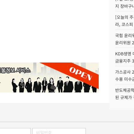
지 장바구
[오늘의 주
라, 코스피
국힘 윤리위
윤리위원 
KDB생명
금융지주 
가스공사 2
수용 미수금
반도체공학
된 규제가 