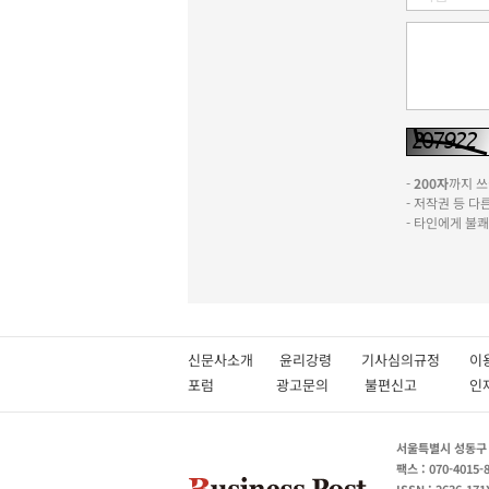
-
200자
까지 쓰실
- 저작권 등 
- 타인에게 불
신문사소개
윤리강령
기사심의규정
이
포럼
광고문의
불편신고
서울특별시 성동구 성
팩스 : 070-4015-
ISSN : 2636-171