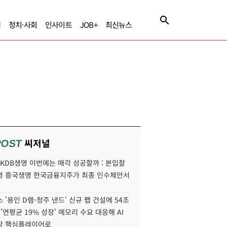
제
정치·사회
인사이트
JOB+
최신뉴스
씨저널
POST
' KDB생명 이번에는 매각 성공할까 : 본입찰
명 흥국생명 한국금융지주가 최종 인수제안서
 '용인 D램-청주 낸드' 신규 팹 건설에 54조
 '연평균 19% 성장' 메모리 수요 대응해 AI
장 핵심플레이어로