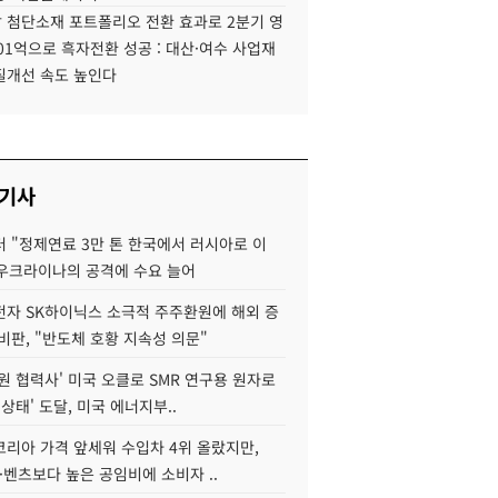
 첨단소재 포트폴리오 전환 효과로 2분기 영
01억으로 흑자전환 성공 : 대산·여수 사업재
질개선 속도 높인다
 기사
 "정제연료 3만 톤 한국에서 러시아로 이
 우크라이나의 공격에 수요 늘어
자 SK하이닉스 소극적 주주환원에 해외 증
비판, "반도체 호황 지속성 의문"
원 협력사' 미국 오클로 SMR 연구용 원자로
 상태' 도달, 미국 에너지부..
코리아 가격 앞세워 수입차 4위 올랐지만,
·벤츠보다 높은 공임비에 소비자 ..