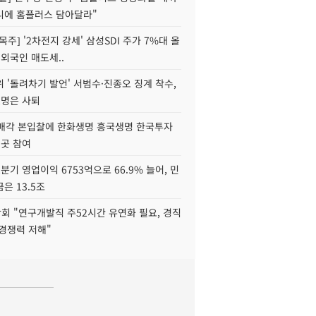
니에 홈플러스 담아달라"
목주] '2차전지 강세' 삼성SDI 주가 7%대 올
 외국인 매도세..
 '돌려차기 발언' 서범수·진종오 징계 착수,
2명은 사퇴
 매각 본입찰에 한화생명 흥국생명 한국투자
3곳 참여
분기 영업이익 6753억으로 66.9% 늘어, 민
은 13.5조
회 "연구개발직 주52시간 유연화 필요, 경직
경쟁력 저해"