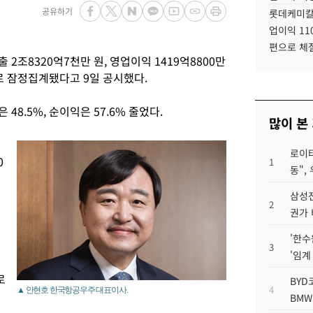
공유하기
롯데케미칼
업이익 11
편으로 체
2조8320억7천만 원, 영업이익 1419억8800만
으로 잠정집계됐다고 9일 공시했다.
 48.5%, 순이익은 57.6% 줄었다.
많이 본
로이터
0
1
동",
삼성전
2
권가 
'한수
3
'임계
로
BYD
4
▲ 안현호 한국항공우주 대표이사.
BMW