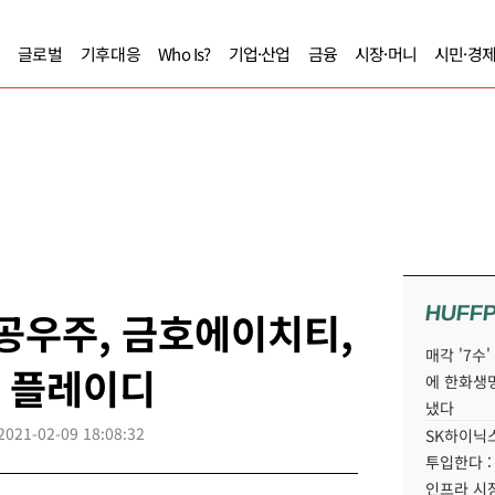
글로벌
기후대응
Who Is?
기업·산업
금융
시장·머니
시민·경
HUFF
공우주, 금호에이치티,
매각 '7수
 플레이디
에 한화생
냈다
2021-02-09 18:08:32
SK하이닉스
투입한다 :
인프라 시