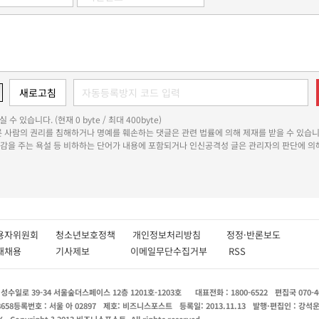
 수 있습니다. (현재 0 byte / 최대 400byte)
다른 사람의 권리를 침해하거나 명예를 훼손하는 댓글은 관련 법률에 의해 제재를 받을 수 있습니
쾌감을 주는 욕설 등 비하하는 단어가 내용에 포함되거나 인신공격성 글은 관리자의 판단에 의해
용자위원회
청소년보호정책
개인정보처리방침
정정·반론보도
인재채용
기사제보
이메일무단수집거부
RSS
수일로 39-34 서울숲더스페이스 12층 1201호-1203호
대표전화 : 1800-6522
편집국 070-4
8658
등록번호 : 서울 아 02897
제호: 비즈니스포스트
등록일: 2013.11.13
발행·편집인 : 강석
X
Copyright ? 2013 비즈니스포스트. All rights reserved.