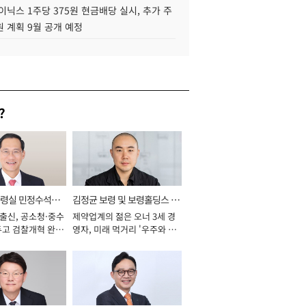
이닉스 1주당 375원 현금배당 실시, 추가 주
 계획 9월 공개 예정
?
통령실 민정수석비
김정균 보령 및 보령홀딩스 대
 출신, 공소청·중수
제약업계의 젊은 오너 3세 경
표이사 사장
두고 검찰개혁 완수
영자, 미래 먹거리 '우주와 헬
년]
스케어' 공들여 [2026년]