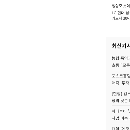
정상호 롯데
LG·현대·삼
장
카드사 30년
에 '초집중' 
최신기
농협 폭염과
호동 "모든
포스코홀딩
매각, 투자
[현장] 컴
장벽 낮춘 
하나투어 '
사업 비중 
[7일 오!