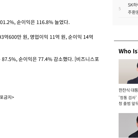
SK하
5
주환원
01.2%, 순이익은 116.8% 늘었다.
억600만 원, 영업이익 11억 원, 순이익 14억
Who Is
87.5%, 순이익은 77.4% 감소했다. [비즈니스포
한찬식 대
배포금지>
'정통 검사'
서관
청 출범 앞
맡아 [2026