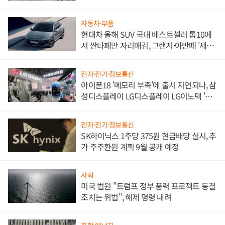
한 이정표"
자동차·부품
현대차 올해 SUV 국내 베스트셀러 톱10에
서 싼타페만 자리매김, 그랜저·아반떼 '세단
쌍끌이'로 내수 방어
전자·전기·정보통신
아이폰18 '메모리 부족'에 출시 지연되나, 삼
성디스플레이 LG디스플레이 LG이노텍 '탈
애플' 수익 다각화 속도
전자·전기·정보통신
SK하이닉스 1주당 375원 현금배당 실시, 추
가 주주환원 계획 9월 공개 예정
사회
미국 법원 "트럼프 정부 풍력 프로젝트 동결
조치는 위법", 해제 명령 내려