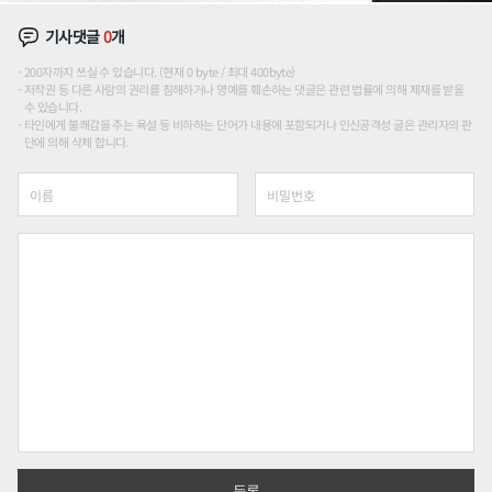
기사댓글
0
개
200자까지 쓰실 수 있습니다. (현재 0 byte / 최대 400byte)
저작권 등 다른 사람의 권리를 침해하거나 명예를 훼손하는 댓글은 관련 법률에 의해 제재를 받을
수 있습니다.
타인에게 불쾌감을 주는 욕설 등 비하하는 단어가 내용에 포함되거나 인신공격성 글은 관리자의 판
단에 의해 삭제 합니다.