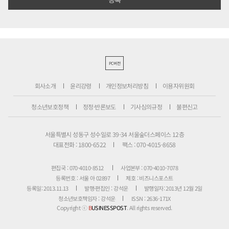
PC버전
회사소개
윤리강령
개인정보처리방침
이용자위원회
청소년보호정책
정정·반론보도
기사심의규정
불편신고
서울특별시 성동구 성수일로 39-34 서울숲더스페이스 12층
대표전화 : 1800-6522
팩스 : 070-4015-8658
편집국 : 070-4010-8512
사업본부 : 070-4010-7078
등록번호 : 서울 아 02897
제호 : 비즈니스포스트
등록일: 2013.11.13
발행·편집인 : 강석운
발행일자: 2013년 12월 2일
청소년보호책임자 : 강석운
ISSN : 2636-171X
Copyright ⓒ
B
USINESSPOST
. All rights reserved.