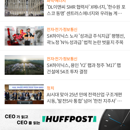
화학·에너지
'DL이앤씨 SMR 협력사' X에너지, '한수원 포
스코 동맹' 센트러스에너지와 우라늄 계약
체결
전자·전기·정보통신
SK하이닉스 노사 '성과급 주식지급' 평행선,
곽노정 'N% 성과급' 법적 논란 벗을지 주목
전자·전기·정보통신
SK하이닉스, 용인 'Y2' 팹과 청주 'M17' 팹
건설에 54조 투자 결정
정치
AI시대 맞아 25년 만에 전력산업 구조개편
시동, '발전5사 통합' 넘어 '한전 지주사' 재편
론도