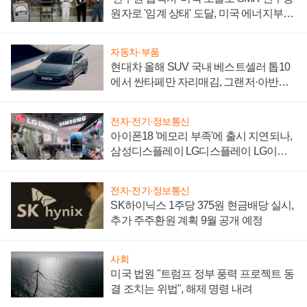
원자로 '임계 상태' 도달, 미국 에너지부
"중요한 이정표"
자동차·부품
현대차 올해 SUV 국내 베스트셀러 톱10
에서 싼타페만 자리매김, 그랜저·아반떼
'세단 쌍끌이'로 내수 방어
전자·전기·정보통신
아이폰18 '메모리 부족'에 출시 지연되나,
삼성디스플레이 LG디스플레이 LG이노
텍 '탈애플' 수익 다각화 속도
전자·전기·정보통신
SK하이닉스 1주당 375원 현금배당 실시,
추가 주주환원 계획 9월 공개 예정
사회
미국 법원 "트럼프 정부 풍력 프로젝트 동
결 조치는 위법", 해제 명령 내려