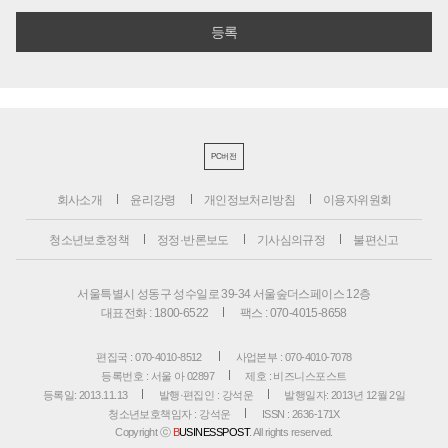
PC버전
회사소개
윤리강령
개인정보처리방침
이용자위원회
청소년보호정책
정정·반론보도
기사심의규정
불편신고
서울특별시 성동구 성수일로 39-34 서울숲더스페이스 12층
대표전화 : 1800-6522
팩스 : 070-4015-8658
편집국 : 070-4010-8512
사업본부 : 070-4010-7078
등록번호 : 서울 아 02897
제호 : 비즈니스포스트
등록일: 2013.11.13
발행·편집인 : 강석운
발행일자: 2013년 12월 2일
청소년보호책임자 : 강석운
ISSN : 2636-171X
Copyright ⓒ
B
USINESSPOST
. All rights reserved.