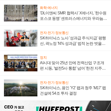
화학·에너지
'DL이앤씨 SMR 협력사' X에너지, '한수원
포스코 동맹' 센트러스에너지와 우라늄
계약 체결
전자·전기·정보통신
SK하이닉스 노사 '성과급 주식지급' 평행
선, 곽노정 'N% 성과급' 법적 논란 벗을지
주목
정치
AI시대 맞아 25년 만에 전력산업 구조개
편 시동, '발전5사 통합' 넘어 '한전 지주사'
재편론도
전자·전기·정보통신
SK하이닉스, 용인 'Y2' 팹과 청주 'M17' 팹
건설에 54조 투자 결정