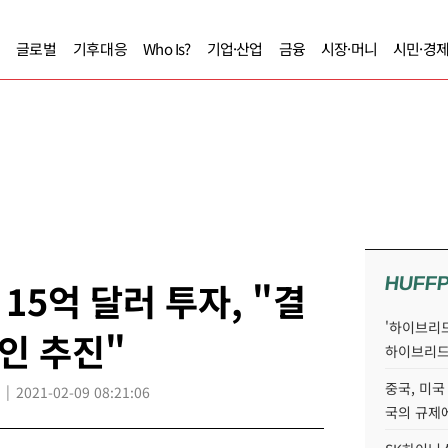
글로벌
기후대응
Who Is?
기업·산업
금융
시장·머니
시민·경
HUFF
15억 달러 투자, "결
'하이브리드
인 추진"
하이브리드
중국, 미국
2021-02-09 08:21:06
국의 규제에