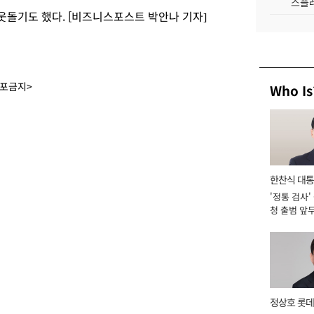
스플레
 웃돌기도 했다. [비즈니스포스트 박안나 기자]
배포금지>
Who Is
한찬식 대
'정통 검사'
서관
청 출범 앞
맡아 [2026
정상호 롯데