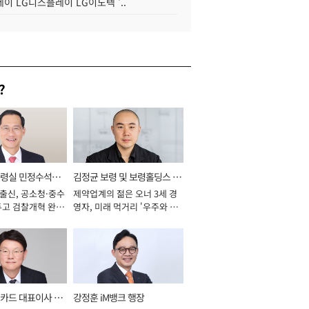
이 LG디스플레이 LG이노텍 '..
?
통령실 민정수석비
김정균 보령 및 보령홀딩스 대
 출신, 공소청·중수
제약업계의 젊은 오너 3세 경
표이사 사장
두고 검찰개혁 완수
영자, 미래 먹거리 '우주와 헬
년]
스케어' 공들여 [2026년]
카드 대표이사 사
강정훈 iM뱅크 행장