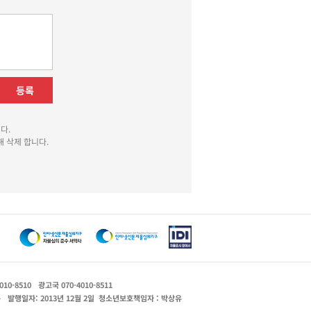
등록
다.
 삭제 합니다.
010-8510
광고국 070-4010-8511
운
발행일자: 2013년 12월 2일
청소년보호책임자 : 박상유