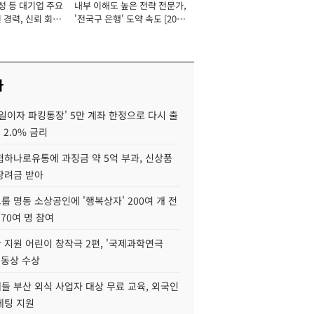
성 등 대기업 주요
내부 이해도 높은 전략 전문가,
 경력, 신뢰 회복
'전국구 은행' 도약 속도 [2026
[2026년]
년]
사
일이자 파킹통장' 5만 계좌 한정으로 다시 출
 2.0% 금리
협하나로유통에 과징금 약 5억 부과, 신상품
장려금 받아
 명동 소상공인에 '행복상자' 200여 개 전
 70여 명 참여
 지원 어린이 창작극 2편, '국제과학연극
·동상 수상
들 부산 외식 사업자 대상 무료 교육, 외국인
케팅 지원