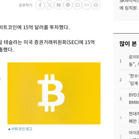
SK하이닉스
공유하기
에 임직원 
트코인에 15억 달러를 투자했다.
8일 테슬라는 미국 증권거래위원회(SEC)에 15억
많이 본
출했다.
로이터
1
동",
'한수
한
2
'임계
BYD
3
BMW
현대차
4
페만 
▲ 비트코인 로고.
아이폰
5