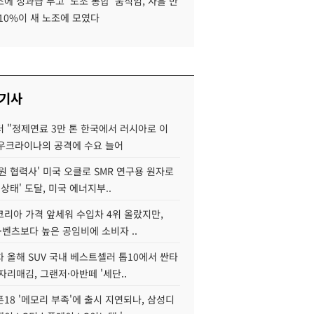
에 성과급 두고 '노조 통합' 움직임, 사흘 만
10%이 새 노조에 모였다
 기사
 "정제연료 3만 톤 한국에서 러시아로 이
 우크라이나의 공격에 수요 늘어
원 협력사' 미국 오클로 SMR 연구용 원자로
 상태' 도달, 미국 에너지부..
코리아 가격 앞세워 수입차 4위 올랐지만,
·벤츠보다 높은 공임비에 소비자 ..
 올해 SUV 국내 베스트셀러 톱10에서 싼타
자리매김, 그랜저·아반떼 '세단..
18 '메모리 부족'에 출시 지연되나, 삼성디