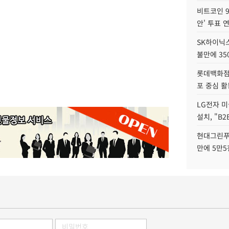
비트코인 9
안' 투표 
SK하이닉
불만에 35
롯데백화점 
포 중심 활
LG전자 미
설치, "B
현대그린푸
만에 5만5