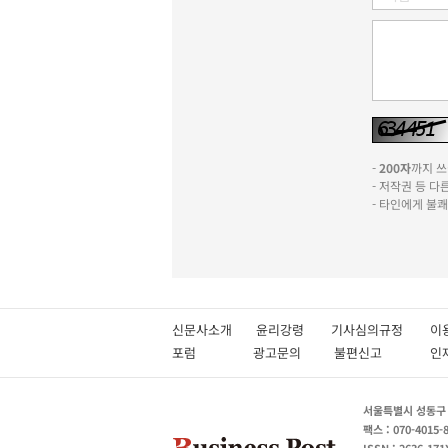
-
200자
까지 쓰실
- 저작권 등 
- 타인에게 불
신문사소개
윤리강령
기사심의규정
이
포럼
광고문의
불편신고
서울특별시 성동구 성
팩스 : 070-4015-
ISSN : 2636-171