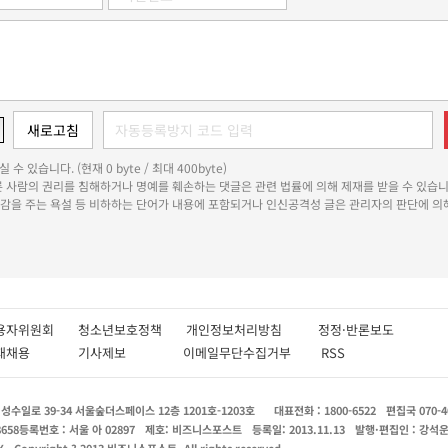
 수 있습니다. (현재 0 byte / 최대 400byte)
다른 사람의 권리를 침해하거나 명예를 훼손하는 댓글은 관련 법률에 의해 제재를 받을 수 있습니
쾌감을 주는 욕설 등 비하하는 단어가 내용에 포함되거나 인신공격성 글은 관리자의 판단에 의해
용자위원회
청소년보호정책
개인정보처리방침
정정·반론보도
인재채용
기사제보
이메일무단수집거부
RSS
수일로 39-34 서울숲더스페이스 12층 1201호-1203호
대표전화 : 1800-6522
편집국 070-4
8658
등록번호 : 서울 아 02897
제호: 비즈니스포스트
등록일: 2013.11.13
발행·편집인 : 강석
X
Copyright ? 2013 비즈니스포스트. All rights reserved.