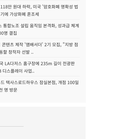
118만 원대 하락, 미국 '암호화폐 명확성 법
연기에 가상화폐 혼조세
스 통합노조 설립 움직임 본격화, 성과급 체계
00명 결집
콘텐츠 제작 '앰배서더' 2기 모집, "지방 점
동할 창작자 선발 ..
국 LA다저스 홈구장에 235m 길이 전광판
2B 디스플레이 사업..
드 텍사스로드하우스 잠실본점, 개점 100일
천 명 방문