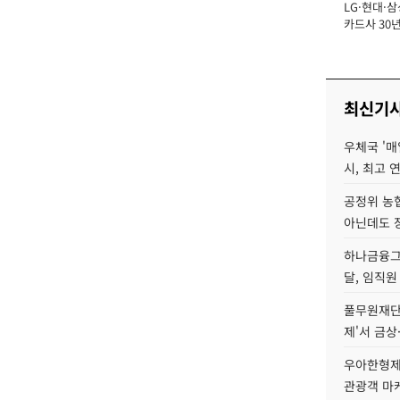
LG·현대·삼
장
카드사 30년
에 '초집중' 
최신기
우체국 '매
시, 최고 연
공정위 농
아닌데도 
하나금융그룹
달, 임직원
풀무원재단
제'서 금상
우아한형제
관광객 마