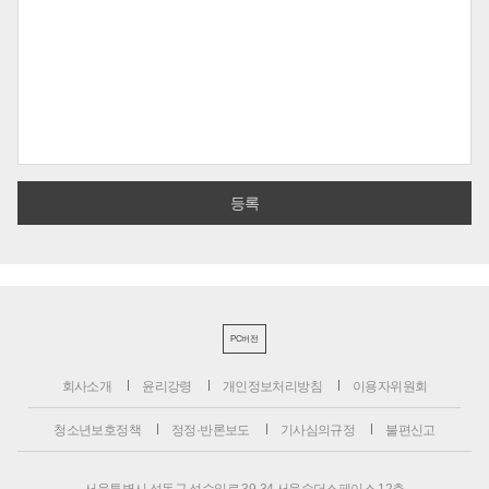
PC버전
회사소개
윤리강령
개인정보처리방침
이용자위원회
청소년보호정책
정정·반론보도
기사심의규정
불편신고
서울특별시 성동구 성수일로 39-34 서울숲더스페이스 12층