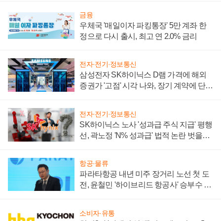
금융
우체국 '매일이자 파킹통장' 5만 계좌 한
정으로 다시 출시, 최고 연 2.0% 금리
전자·전기·정보통신
삼성전자 SK하이닉스 D램 가격에 해외
증권가 '고점' 시각 나와, 장기 계약에 단점
부각
전자·전기·정보통신
SK하이닉스 노사 '성과급 주식 지급' 평행
선, 곽노정 'N% 성과급' 법적 논란 벗을지
주목
항공·물류
파라타항공 내년 미주 장거리 노선 첫 도
전, 윤철민 '하이브리드 항공사' 승부수 통
할까
소비자·유통