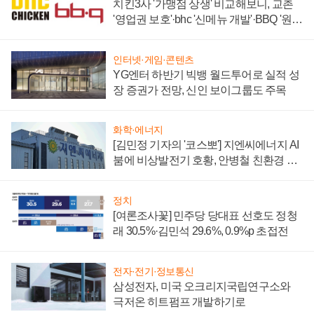
치킨3사 '가맹점 상생' 비교해보니, 교촌
'영업권 보호'·bhc '신메뉴 개발'·BBQ '원가
부담'
인터넷·게임·콘텐츠
YG엔터 하반기 빅뱅 월드투어로 실적 성
장 증권가 전망, 신인 보이그룹도 주목
화학·에너지
[김민정 기자의 '코스뽀'] 지엔씨에너지 AI
붐에 비상발전기 호황, 안병철 친환경 에
너지 발전전문기업 향한다
정치
[여론조사꽃] 민주당 당대표 선호도 정청
래 30.5%·김민석 29.6%, 0.9%p 초접전
전자·전기·정보통신
삼성전자, 미국 오크리지국립연구소와
극저온 히트펌프 개발하기로