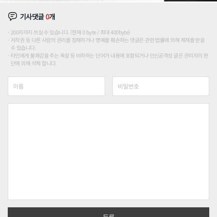
기사댓글
0
개
200자까지 쓰실 수 있습니다. (현재 0 byte / 최대 400byte)
저작권 등 다른 사람의 권리를 침해하거나 명예를 훼손하는 댓글은 관련 법률에 의해 제재를 받을
수 있습니다.
타인에게 불쾌감을 주는 욕설 등 비하하는 단어가 내용에 포함되거나 인신공격성 글은 관리자의 판
단에 의해 삭제 합니다.