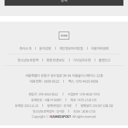
PC버전
회사소개
윤리강령
개인정보처리방침
이용자위원회
청소년보호정책
정정·반론보도
기사심의규정
불편신고
서울특별시 성동구 성수일로 39-34 서울숲더스페이스 12층
대표전화 : 1800-6522
팩스 : 070-4015-8658
편집국 : 070-4010-8512
사업본부 : 070-4010-7078
등록번호 : 서울 아 02897
제호 : 비즈니스포스트
등록일: 2013.11.13
발행·편집인 : 강석운
발행일자: 2013년 12월 2일
청소년보호책임자 : 강석운
ISSN : 2636-171X
Copyright ⓒ
B
USINESSPOST
. All rights reserved.