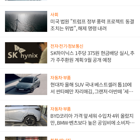
문"
사회
미국 법원 "트럼프 정부 풍력 프로젝트 동결
조치는 위법", 해제 명령 내려
전자·전기·정보통신
SK하이닉스 1주당 375원 현금배당 실시, 추
가 주주환원 계획 9월 공개 예정
자동차·부품
현대차 올해 SUV 국내 베스트셀러 톱10에
서 싼타페만 자리매김, 그랜저·아반떼 '세단
쌍끌이'로 내수 방어
자동차·부품
BYD코리아 가격 앞세워 수입차 4위 올랐지
만, BMW·벤츠보다 높은 공임비에 소비자
불만 폭발