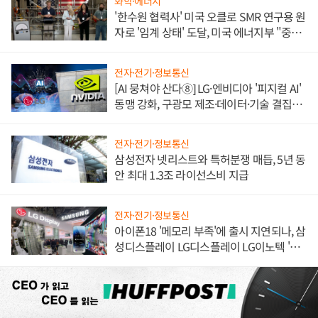
화학·에너지
'한수원 협력사' 미국 오클로 SMR 연구용 원
자로 '임계 상태' 도달, 미국 에너지부 "중요
한 이정표"
전자·전기·정보통신
[AI 뭉쳐야 산다⑧] LG·엔비디아 '피지컬 AI'
동맹 강화, 구광모 제조·데이터·기술 결집
해 종합 로보틱스 기업으로
전자·전기·정보통신
삼성전자 넷리스트와 특허분쟁 매듭, 5년 동
안 최대 1.3조 라이선스비 지급
전자·전기·정보통신
아이폰18 '메모리 부족'에 출시 지연되나, 삼
성디스플레이 LG디스플레이 LG이노텍 '탈
애플' 수익 다각화 속도