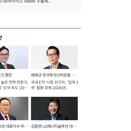
·SK하이닉스 HBM4 수율에..
?
뱅크 행장
배재규 한국투자신탁운용 대
 높은 전략 전문가,
국내 ETF 시장 선구자, '업계 3
표이사 사장
' 도약 속도 [2026
위' 탈환 과제 [2026년]
효성 대표이사 부회
김동명 LG에너지솔루션 대표