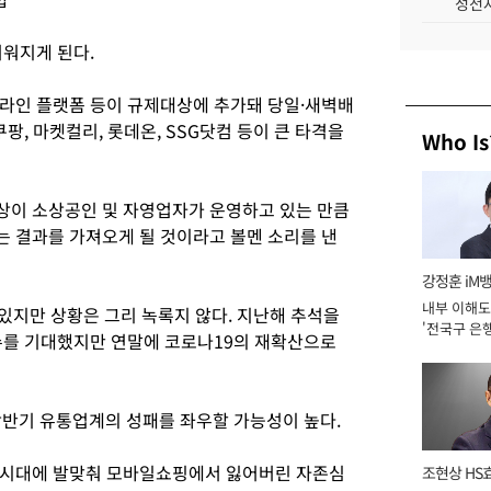
성전자
려워지게 된다.
라인 플랫폼 등이 규제대상에 추가돼 당일·새벽배
팡, 마켓컬리, 롯데온, SSG닷컴 등이 큰 타격을
Who Is
상이 소상공인 및 자영업자가 운영하고 있는 만큼
 결과를 가져오게 될 것이라고 볼멘 소리를 낸
강정훈 iM
내부 이해도
있지만 상황은 그리 녹록지 않다. 지난해 추석을
'전국구 은행
수를 기대했지만 연말에 코로나19의 재확산으로
년]
상반기 유통업계의 성패를 좌우할 가능성이 높다.
면시대에 발맞춰 모바일쇼핑에서 잃어버린 자존심
조현상 HS