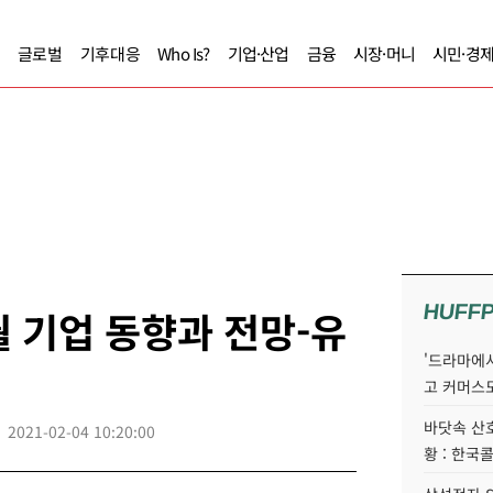
글로벌
기후대응
Who Is?
기업·산업
금융
시장·머니
시민·경
HUFF
월 기업 동향과 전망-유
'드라마에서
고 커머스
바닷속 산
2021-02-04 10:20:00
황 : 한국