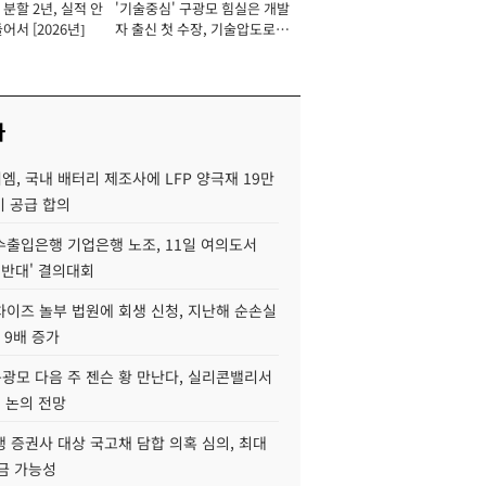
분할 2년, 실적 안
'기술중심' 구광모 힘실은 개발
이사 사장
어서 [2026년]
자 출신 첫 수장, 기술압도로
경쟁력 확보 사활 [2026년]
사
, 국내 배터리 제조사에 LFP 양극재 19만
기 공급 합의
수출입은행 기업은행 노조, 11일 여의도서
 반대' 결의대회
차이즈 놀부 법원에 회생 신청, 지난해 순손실
 9배 증가
구광모 다음 주 젠슨 황 만난다, 실리콘밸리서
' 논의 전망
 증권사 대상 국고채 담합 의혹 심의, 최대
금 가능성