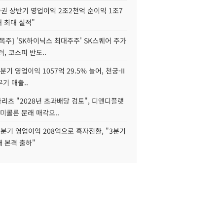
권 상반기 영업이익 2조2천억 순이익 1조7
대 최대 실적"
목주] 'SK하이닉스 최대주주' SK스퀘어 주가
려, 코스피 반도..
2분기 영업이익 1057억 29.5% 늘어, 천궁-II
기 매출..
화리츠 "2028년 초과배당 검토", 디앤디플랫
미콜론 문래 매각으..
분기 영업이익 208억으로 흑자전환, "3분기
재 본격 출하"