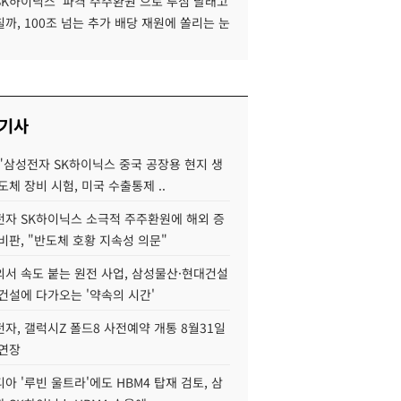
SK하이닉스 '파격 주주환원'으로 투심 달래고
까, 100조 넘는 추가 배당 재원에 쏠리는 눈
 기사
"삼성전자 SK하이닉스 중국 공장용 현지 생
도체 장비 시험, 미국 수출통제 ..
자 SK하이닉스 소극적 주주환원에 해외 증
비판, "반도체 호황 지속성 의문"
서 속도 붙는 원전 사업, 삼성물산·현대건설
건설에 다가오는 '약속의 시간'
자, 갤럭시Z 폴드8 사전예약 개통 8월31일
 연장
아 '루빈 울트라'에도 HBM4 탑재 검토, 삼