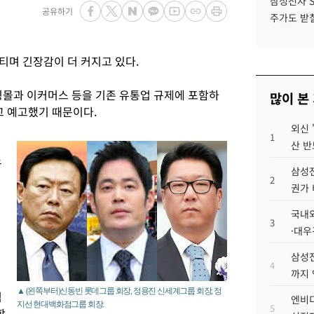
삼성전자 
공유하기
주가도 받칠
티며 긴장감이 더 커지고 있다.
몰과 이커머스 등을 기존 유통업 규제에 포함하
많이 본
 예고했기 때문이다.
외신 
1
산 반
우
삼성전
2
권가 
이
국내외
3
·대우
삼성전
4
까지
▲ (왼쪽부터)신동빈 롯데그룹 회장, 정용진 신세계그룹 회장, 정
적
엔비디
지선 현대백화점그룹 회장.
5
합