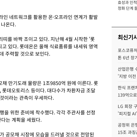
효성과 인적 
장
정화 단계 들
라인 네트워크를 활용한 온·오프라인 연계가 활발
 나온다.
최신기
를 바짝 조이고 있다. 지난해 4월 시작한 ‘롯
되고 있다. 롯데온은 올해 식료품류를 내세워 영역
포스코퓨처엠
 데 주력할 것으로 보인다.
톤 6년 장
산업은행 
'지방 이전
채 만기도래 물량은 1조9850억 원에 이른다. 롯
한식 프랜
, 롯데오토리스 등이다. 대다수가 차환자금 조달
139억으로
 것이라는 관측이 우세하다.
LG 회장 
행을 위한 준비에 착수했다. 각각 주관사를 선정
'피지컬 AI
한다는 계획을 세웠다.
공정위 은행
15조 과징
가 공모채 시장에 모습을 드러낼 것으로 전망된