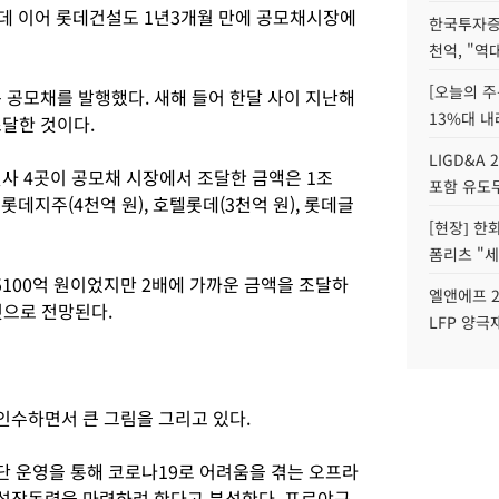
 데 이어 롯데건설도 1년3개월 만에 공모채시장에
한국투자증
천억, "역
[오늘의 주
 공모채를 발행했다. 새해 들어 한달 사이 지난해
13%대 내
조달한 것이다.
LIGD&A 
사 4곳이 공모채 시장에서 조달한 금액은 1조
포함 유도무
 롯데지주(4천억 원), 호텔롯데(3천억 원), 롯데글
[현장] 한
폼리츠 "세
5100억 원이었지만 2배에 가까운 금액을 조달하
엘앤에프 2
것으로 전망된다.
LFP 양극
수하면서 큰 그림을 그리고 있다.
 운영을 통해 코로나19로 어려움을 겪는 오프라
성장동력을 마련하려 한다고 분석한다. 프로야구