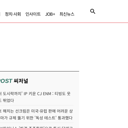
제
정치·사회
인사이트
JOB+
최신뉴스
씨저널
POST
 도시락까지' IP 키운 CJ ENM : 티빙도 웃
도 뛰었다
호 해치는 선크림은 미국·유럽 판매 어려운 상
콜마가 규제 뚫기 위한 '독성 테스트' 통과했다