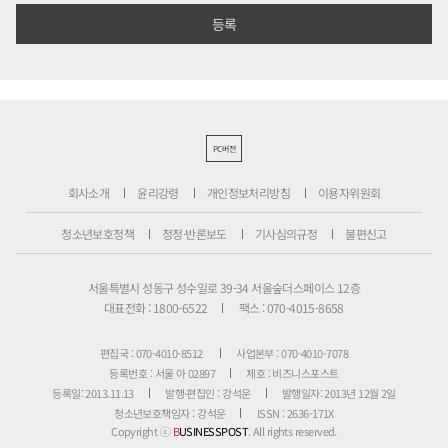
PC버전
회사소개
윤리강령
개인정보처리방침
이용자위원회
청소년보호정책
정정·반론보도
기사심의규정
불편신고
서울특별시 성동구 성수일로 39-34 서울숲더스페이스 12층
대표전화 : 1800-6522
팩스 : 070-4015-8658
편집국 : 070-4010-8512
사업본부 : 070-4010-7078
등록번호 : 서울 아 02897
제호 : 비즈니스포스트
등록일: 2013.11.13
발행·편집인 : 강석운
발행일자: 2013년 12월 2일
청소년보호책임자 : 강석운
ISSN : 2636-171X
Copyright ⓒ
B
USINESSPOST
. All rights reserved.