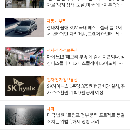
자로 '임계 상태' 도달, 미국 에너지부 "중요
한 이정표"
자동차·부품
현대차 올해 SUV 국내 베스트셀러 톱10에
서 싼타페만 자리매김, 그랜저·아반떼 '세단
쌍끌이'로 내수 방어
전자·전기·정보통신
아이폰18 '메모리 부족'에 출시 지연되나, 삼
성디스플레이 LG디스플레이 LG이노텍 '탈
애플' 수익 다각화 속도
전자·전기·정보통신
SK하이닉스 1주당 375원 현금배당 실시, 추
가 주주환원 계획 9월 공개 예정
사회
미국 법원 "트럼프 정부 풍력 프로젝트 동결
조치는 위법", 해제 명령 내려