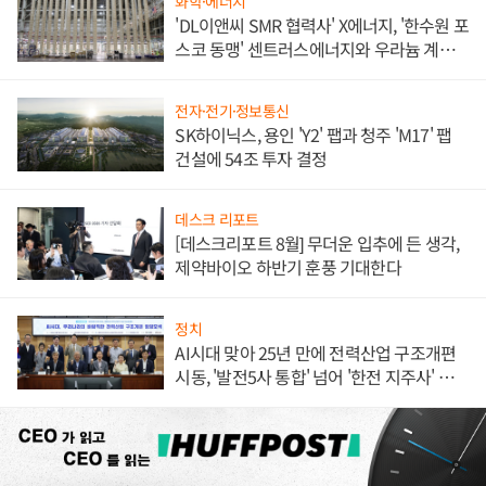
화학·에너지
'DL이앤씨 SMR 협력사' X에너지, '한수원 포
스코 동맹' 센트러스에너지와 우라늄 계약
체결
전자·전기·정보통신
SK하이닉스, 용인 'Y2' 팹과 청주 'M17' 팹
건설에 54조 투자 결정
데스크 리포트
[데스크리포트 8월] 무더운 입추에 든 생각,
제약바이오 하반기 훈풍 기대한다
정치
AI시대 맞아 25년 만에 전력산업 구조개편
시동, '발전5사 통합' 넘어 '한전 지주사' 재편
론도