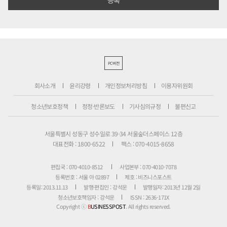
PC버전
회사소개
윤리강령
개인정보처리방침
이용자위원회
청소년보호정책
정정·반론보도
기사심의규정
불편신고
서울특별시 성동구 성수일로 39-34 서울숲더스페이스 12층
대표전화 : 1800-6522
팩스 : 070-4015-8658
편집국 : 070-4010-8512
사업본부 : 070-4010-7078
등록번호 : 서울 아 02897
제호 : 비즈니스포스트
등록일: 2013.11.13
발행·편집인 : 강석운
발행일자: 2013년 12월 2일
청소년보호책임자 : 강석운
ISSN : 2636-171X
Copyright ⓒ
B
USINESSPOST
. All rights reserved.