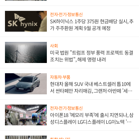
한 이정표"
전자·전기·정보통신
SK하이닉스 1주당 375원 현금배당 실시, 추
가 주주환원 계획 9월 공개 예정
사회
미국 법원 "트럼프 정부 풍력 프로젝트 동결
조치는 위법", 해제 명령 내려
자동차·부품
현대차 올해 SUV 국내 베스트셀러 톱10에
서 싼타페만 자리매김, 그랜저·아반떼 '세단
쌍끌이'로 내수 방어
전자·전기·정보통신
아이폰18 '메모리 부족'에 출시 지연되나, 삼
성디스플레이 LG디스플레이 LG이노텍 '탈
애플' 수익 다각화 속도