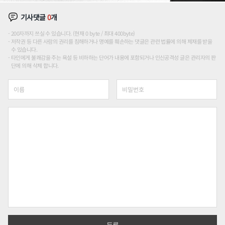
기사댓글
0
개
200자까지 쓰실 수 있습니다. (현재 0 byte / 최대 400byte)
저작권 등 다른 사람의 권리를 침해하거나 명예를 훼손하는 댓글은 관련 법률에 의해 제재를 받을
수 있습니다.
타인에게 불쾌감을 주는 욕설 등 비하하는 단어가 내용에 포함되거나 인신공격성 글은 관리자의 판
단에 의해 삭제 합니다.