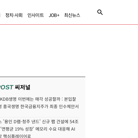
제
정치·사회
인사이트
JOB+
최신뉴스
씨저널
POST
' KDB생명 이번에는 매각 성공할까 : 본입찰
명 흥국생명 한국금융지주가 최종 인수제안서
 '용인 D램-청주 낸드' 신규 팹 건설에 54조
 '연평균 19% 성장' 메모리 수요 대응해 AI
장 핵심플레이어로