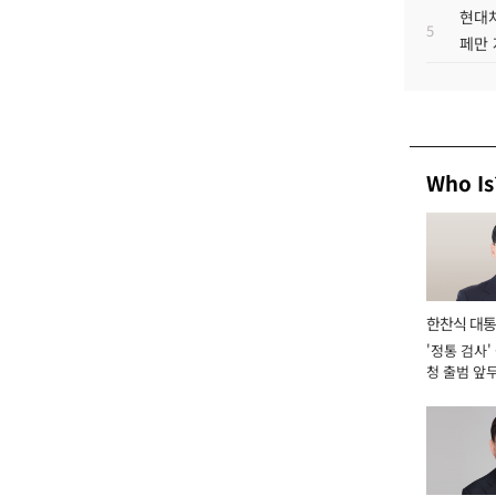
현대차
5
페만 
Who Is
한찬식 대
'정통 검사'
서관
청 출범 앞
맡아 [2026