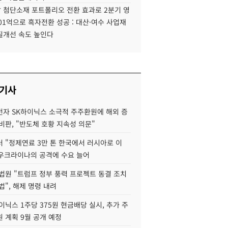
 첨단소재 포트폴리오 전환 효과로 2분기 영
01억으로 흑자전환 성공 : 대산·여수 사업재
질개선 속도 높인다
 기사
자 SK하이닉스 소극적 주주환원에 해외 증
비판, "반도체 호황 지속성 의문"
 "정제연료 3만 톤 한국에서 러시아로 이
 우크라이나의 공격에 수요 늘어
법원 "트럼프 정부 풍력 프로젝트 동결 조치
법", 해제 명령 내려
이닉스 1주당 375원 현금배당 실시, 추가 주
 계획 9월 공개 예정