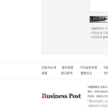
-
200자
까지 쓰실
- 저작권 등 
- 타인에게 불
신문사소개
윤리강령
기사심의규정
이
포럼
광고문의
불편신고
서울특별시 성동구 성
팩스 : 070-4015-
ISSN : 2636-171
열린보도원칙
당
고충처리인 박상유 180