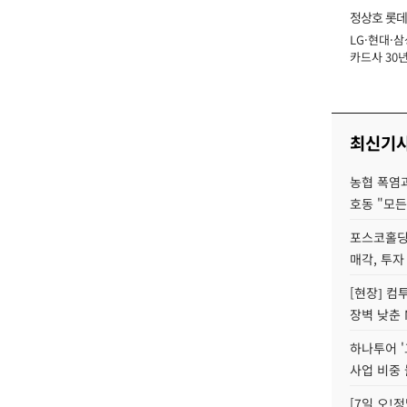
정상호 롯데
LG·현대·삼
장
카드사 30년
에 '초집중' 
최신기
농협 폭염과
호동 "모든
포스코홀딩
매각, 투자
[현장] 컴
장벽 낮춘 
하나투어 '
사업 비중 
[7일 오!