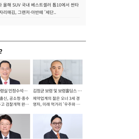
 올해 SUV 국내 베스트셀러 톱10에서 싼타
자리매김, 그랜저·아반떼 '세단..
?
통령실 민정수석비
김정균 보령 및 보령홀딩스 대
 출신, 공소청·중수
제약업계의 젊은 오너 3세 경
표이사 사장
두고 검찰개혁 완수
영자, 미래 먹거리 '우주와 헬
년]
스케어' 공들여 [2026년]