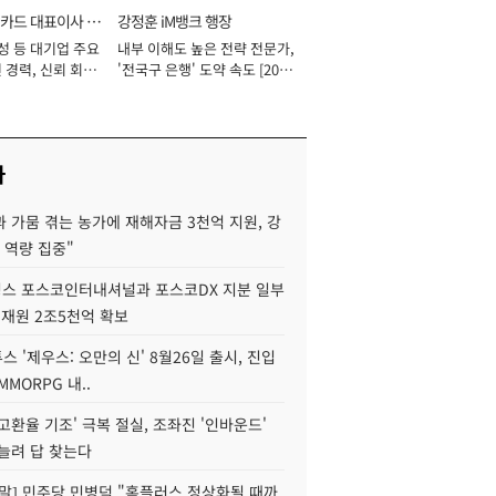
카드 대표이사 사
강정훈 iM뱅크 행장
성 등 대기업 주요
내부 이해도 높은 전략 전문가,
 경력, 신뢰 회복
'전국구 은행' 도약 속도 [2026
[2026년]
년]
사
 가뭄 겪는 농가에 재해자금 3천억 지원, 강
 역량 집중"
스 포스코인터내셔널과 포스코DX 지분 일부
 재원 2조5천억 확보
투스 '제우스: 오만의 신' 8월26일 출시, 진입
MMORPG 내..
고환율 기조' 극복 절실, 조좌진 '인바운드'
늘려 답 찾는다
정말] 민주당 민병덕 "홈플러스 정상화될 때까