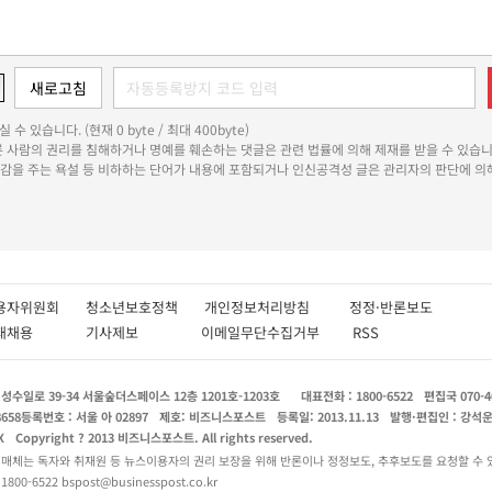
 수 있습니다. (현재 0 byte / 최대 400byte)
다른 사람의 권리를 침해하거나 명예를 훼손하는 댓글은 관련 법률에 의해 제재를 받을 수 있습니
쾌감을 주는 욕설 등 비하하는 단어가 내용에 포함되거나 인신공격성 글은 관리자의 판단에 의해
용자위원회
청소년보호정책
개인정보처리방침
정정·반론보도
인재채용
기사제보
이메일무단수집거부
RSS
수일로 39-34 서울숲더스페이스 12층 1201호-1203호
대표전화 : 1800-6522
편집국 070-4
8658
등록번호 : 서울 아 02897
제호: 비즈니스포스트
등록일: 2013.11.13
발행·편집인 : 강석
X
Copyright ? 2013 비즈니스포스트. All rights reserved.
 매체는 독자와 취재원 등 뉴스이용자의 권리 보장을 위해 반론이나 정정보도, 추후보도를 요청할 수 
0-6522 bspost@businesspost.co.kr