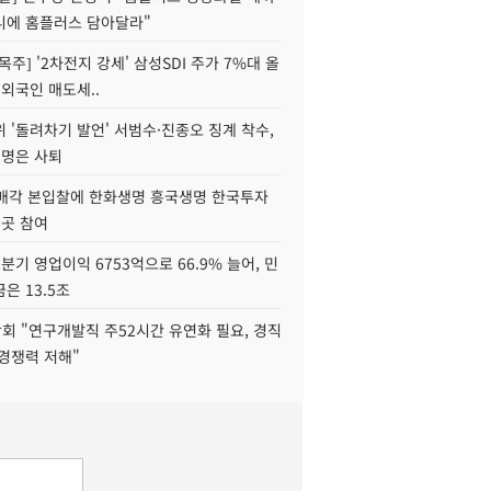
니에 홈플러스 담아달라"
목주] '2차전지 강세' 삼성SDI 주가 7%대 올
 외국인 매도세..
 '돌려차기 발언' 서범수·진종오 징계 착수,
2명은 사퇴
 매각 본입찰에 한화생명 흥국생명 한국투자
3곳 참여
분기 영업이익 6753억으로 66.9% 늘어, 민
은 13.5조
회 "연구개발직 주52시간 유연화 필요, 경직
경쟁력 저해"