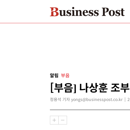
알림
부음
[부음] 나상훈 조부
정용석 기자 yongs@businesspost.co.kr
2