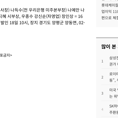
롯데케미칼
사장) 나득수(전 우리은행 미주본부장) 나예만 나
업이익 11
혜 시부상, 우종수 강신순(자영업) 장인상 = 16
편으로 체
발인 18일 10시, 장지 경기도 양평군 양동면, 02-
많이 본
배포금지>
삼성전
1
권가 
로이터
2
동",
미국 
3
는 위
SK하
4
주환원