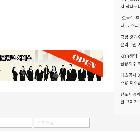
지 장바구
[오늘의 주
라, 코스피
국힘 윤리위
윤리위원 
KDB생명
금융지주 
가스공사 2
수용 미수금
반도체공학
된 규제가 