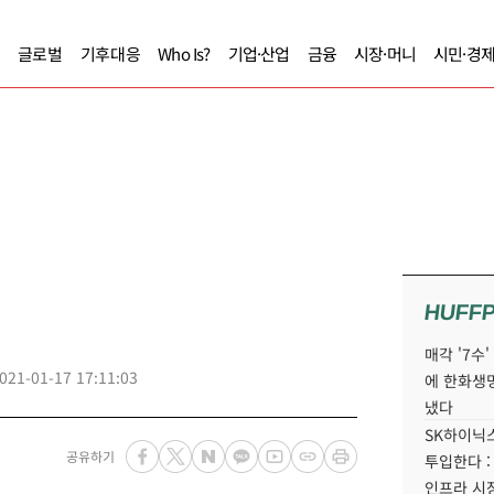
글로벌
기후대응
Who Is?
기업·산업
금융
시장·머니
시민·경
HUFF
매각 '7수
021-01-17 17:11:03
에 한화생
냈다
SK하이닉스
공유하기
투입한다 :
인프라 시