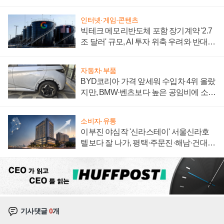
집해 종합 로보틱스 기업으로
인터넷·게임·콘텐츠
빅테크 메모리반도체 포함 장기계약 '2.7
조 달러' 규모, AI 투자 위축 우려와 반대
신호
자동차·부품
BYD코리아 가격 앞세워 수입차 4위 올랐
지만, BMW·벤츠보다 높은 공임비에 소비
자 불만 폭발
소비자·유통
이부진 야심작 '신라스테이' 서울신라호
텔보다 잘 나가, 평택·주문진·해남·건대로
성장판 더 넓힌다
기사댓글
0
개