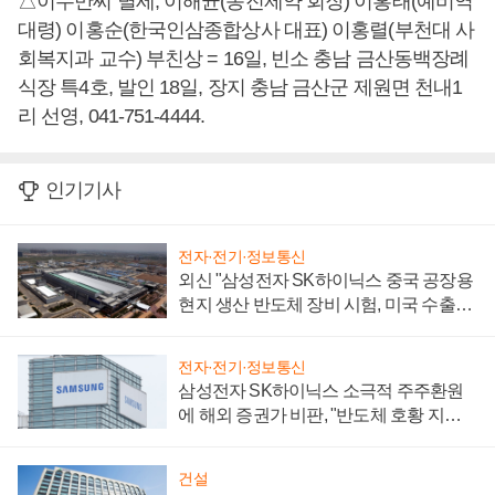
△이수만씨 별세, 이해균(동진제약 회장) 이홍태(예비역
대령) 이홍순(한국인삼종합상사 대표) 이홍렬(부천대 사
회복지과 교수) 부친상 = 16일, 빈소 충남 금산동백장례
식장 특4호, 발인 18일, 장지 충남 금산군 제원면 천내1
리 선영, 041-751-4444.
인기기사
전자·전기·정보통신
외신 "삼성전자 SK하이닉스 중국 공장용
현지 생산 반도체 장비 시험, 미국 수출통
제 대비"
전자·전기·정보통신
삼성전자 SK하이닉스 소극적 주주환원
에 해외 증권가 비판, "반도체 호황 지속
성 의문"
건설