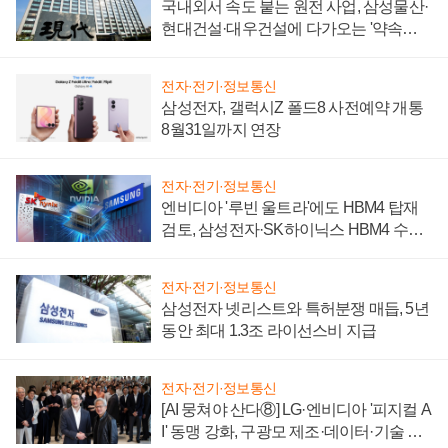
국내외서 속도 붙는 원전 사업, 삼성물산·
현대건설·대우건설에 다가오는 '약속의
시간'
전자·전기·정보통신
삼성전자, 갤럭시Z 폴드8 사전예약 개통
8월31일까지 연장
전자·전기·정보통신
엔비디아 '루빈 울트라'에도 HBM4 탑재
검토, 삼성전자·SK하이닉스 HBM4 수율
에 주도권 갈린다
전자·전기·정보통신
삼성전자 넷리스트와 특허분쟁 매듭, 5년
동안 최대 1.3조 라이선스비 지급
전자·전기·정보통신
[AI 뭉쳐야 산다⑧] LG·엔비디아 '피지컬 A
I' 동맹 강화, 구광모 제조·데이터·기술 결