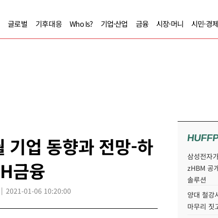
글로벌
기후대응
Who Is?
기업·산업
금융
시장·머니
시민·경
HUFF
월 기업 동향과 전망-하
삼성전자가 
NH금융
zHBM 공
솔루션
2021-01-06 10:20:00
양대 철강사
마무리 짓