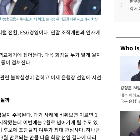
한수원
5
각서
 NH농협금융지주 대표이사 회장, 손태승 우리금융지주 대표이사 회장.
지털 전환, ESG경영이다. 연말 조직개편과 인사에
Who Is
교체기에 접어든다. 다음 회장을 누가 맡게 될지
이동이 점쳐진다.
관련 불확실성이 걷히고 이제 은행장 선임에 시선
강정훈 iM
내부 이해도 
함될까
국구 은행' 
될지 주목된다. 과거 사례에 비춰보면 이르면 1
작됐는데 이번에는 2월로 넘어가게 될 수도 있
이 후보에 포함될지 여부가 최대 관심사다. 하나금
3월 만료되는 만큼 다음 회장 선임 결과에 따라