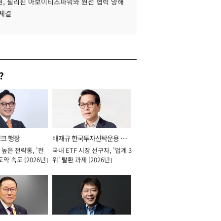
, 필리핀 아보이티즈파워와 원전 협력 양해
 체결
?
뱅크 행장
배재규 한국투자신탁운용 대
높은 전략통, '전
국내 ETF 시장 선구자, '업계 3
표이사 사장
도약 속도 [2026년]
위' 탈환 과제 [2026년]