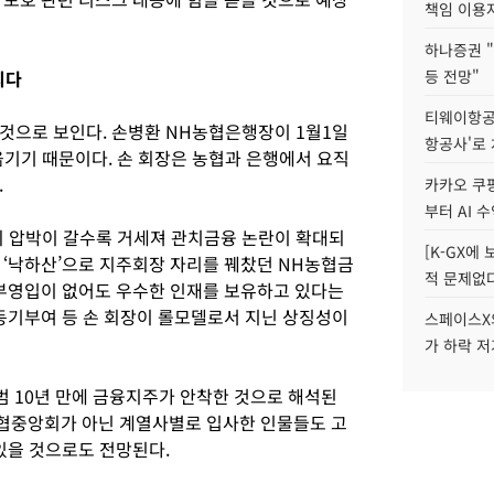
책임 이용
하나증권 "
되다
등 전망"
티웨이항공
 것으로 보인다. 손병환 NH농협은행장이 1월1일
항공사'로
기기 때문이다. 손 회장은 농협과 은행에서 요직
.
카카오 쿠팡
부터 AI 
의 압박이 갈수록 거세져 관치금융 논란이 확대되
[K-GX에
 ‘낙하산’으로 지주회장 자리를 꿰찼던 NH농협금
적 문제없다
외부영입이 없어도 우수한 인재를 보유하고 있다는
 동기부여 등 손 회장이 롤모델로서 지닌 상징성이
스페이스X의
가 하락 
범 10년 만에 금융지주가 안착한 것으로 해석된
 농협중앙회가 아닌 계열사별로 입사한 인물들도 고
 있을 것으로도 전망된다.