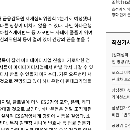
조현상 HS
효성과 인적 
장
정화 단계 들
해 금융감독원 제재심의위원회 2분기로 예정됐다.
다른 영향이 미치지 않을 수 있다. 다만 하나은행
리아헬스케어펀드 등 사모펀드 사태에 줄줄이 엮여
심의위원회 등이 걸려 있어 긴장의 끈을 놓을 수
최신기
[김재섭의
발목이 잡혀 마이데이터사업 진출이 가로막힌 점
전 명령위반
쟁사들이 마이데이터사업에서 한발 앞서 나갈 수 있
포스코 비롯
다시 받을 수 있을지 미지수다. 기존 오픈뱅킹 서
현대차 보
 것으로 전망되고 있어 하나은행이 핀테크기업들
삼성전자·넷
라이선스비
지털, 글로벌에 더해 ESG경영 포함, 은행, 캐피
삼성전자 
 확대할 것으로 보인다. 하나은행은 연말 조직개편
비판, "반
 신설하며 ESG경영체계 강화에 시동을 걸었다. 소
다. 특히 김앤장 시니어 변호사 등 법률 전문가
공정위 통
 보호 관련 리스크 대응에 힘을 쏟을 것으로 예상