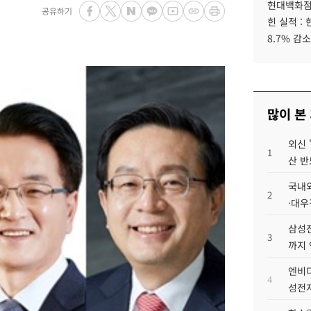
현대백화점그
공유하기
힌 실적 :
8.7% 감소
많이 본
외신 
1
산 반
국내외
2
·대우
삼성전
3
까지
엔비디
4
성전자