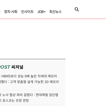
제
정치·사회
인사이트
JOB+
최신뉴스
씨저널
POST
HBM5보다 성능 8배 높은 차세대 메모리
개했다 : 고객 맞춤형 설계 가능한 3D 메모리
 노사 협상 희비 갈렸다 : 현대제철 임단협
고 포스코는 조정 연장