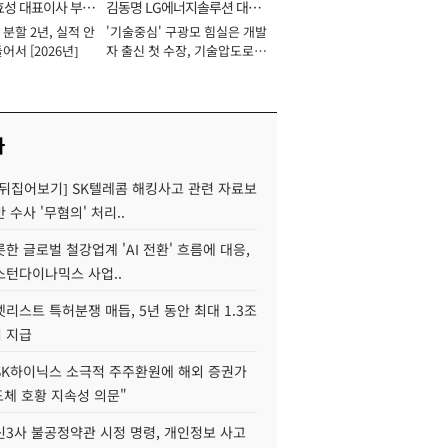
효성 대표이사 부회
김동명 LG에너지솔루션 대표
분할 2년, 실적 안
'기술중심' 구광모 힘실은 개발
이사 사장
어서 [2026년]
자 출신 첫 수장, 기술압도로
경쟁력 확보 사활 [2026년]
사
 뒤집어보기] SK텔레콤 해킹사고 관련 자료보
 수사 '무혐의' 처리..
한 글로벌 철강업계 'AI 전환' 흐름에 대응,
스턴다이나믹스 사업..
리스트 특허분쟁 매듭, 5년 동안 최대 1.3조
 지급
SK하이닉스 소극적 주주환원에 해외 증권가
도체 호황 지속성 의문"
신3사 불공정약관 시정 명령, 개인정보 사고