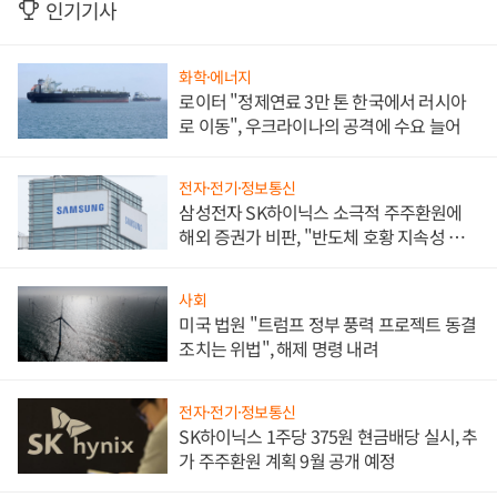
인기기사
화학·에너지
로이터 "정제연료 3만 톤 한국에서 러시아
로 이동", 우크라이나의 공격에 수요 늘어
전자·전기·정보통신
삼성전자 SK하이닉스 소극적 주주환원에
해외 증권가 비판, "반도체 호황 지속성 의
문"
사회
미국 법원 "트럼프 정부 풍력 프로젝트 동결
조치는 위법", 해제 명령 내려
전자·전기·정보통신
SK하이닉스 1주당 375원 현금배당 실시, 추
가 주주환원 계획 9월 공개 예정