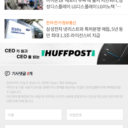
아이폰18 '메모리 부족'에 출시 지연되나, 삼
성디스플레이 LG디스플레이 LG이노텍 '탈
애플' 수익 다각화 속도
전자·전기·정보통신
삼성전자 넷리스트와 특허분쟁 매듭, 5년 동
안 최대 1.3조 라이선스비 지급
기사댓글
0
개
200자까지 쓰실 수 있습니다. (현재 0 byte / 최대 400byte)
저작권 등 다른 사람의 권리를 침해하거나 명예를 훼손하는 댓글은 관련 법률에 의해 제재를 받을
수 있습니다.
타인에게 불쾌감을 주는 욕설 등 비하하는 단어가 내용에 포함되거나 인신공격성 글은 관리자의 판
단에 의해 삭제 합니다.