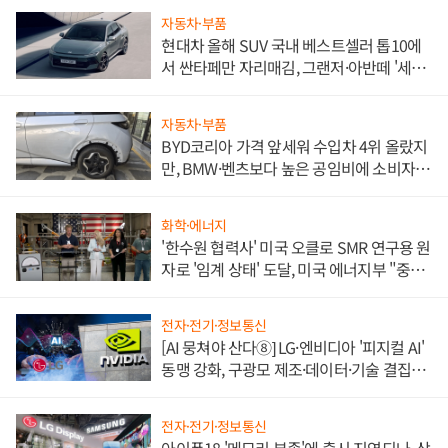
자동차·부품
현대차 올해 SUV 국내 베스트셀러 톱10에
서 싼타페만 자리매김, 그랜저·아반떼 '세단
쌍끌이'로 내수 방어
자동차·부품
BYD코리아 가격 앞세워 수입차 4위 올랐지
만, BMW·벤츠보다 높은 공임비에 소비자
불만 폭발
화학·에너지
'한수원 협력사' 미국 오클로 SMR 연구용 원
자로 '임계 상태' 도달, 미국 에너지부 "중요
한 이정표"
전자·전기·정보통신
[AI 뭉쳐야 산다⑧] LG·엔비디아 '피지컬 AI'
동맹 강화, 구광모 제조·데이터·기술 결집
해 종합 로보틱스 기업으로
전자·전기·정보통신