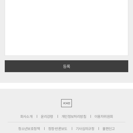
PC버전
회사소개
윤리강령
개인정보처리방침
이용자위원회
청소년보호정책
정정·반론보도
기사심의규정
불편신고