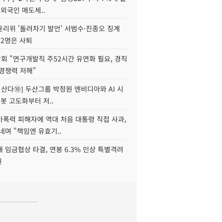
 외국인 매도세..
윤리위 '돌려차기 발언' 서범수·진종오 징계
 2명은 사퇴
회 "연구개발직 주52시간 유연화 필요, 경직
경쟁력 저해"
야 산다⑩] 두산그룹 박정원 엔비디아와 AI 시
로봇 고도화부터 저..
가폭력 피해자에 역대 처음 대통령 직접 사과,
네며 "책임엔 유효기..
 임금협상 타결, 연봉 6.3% 인상 특별격려
원