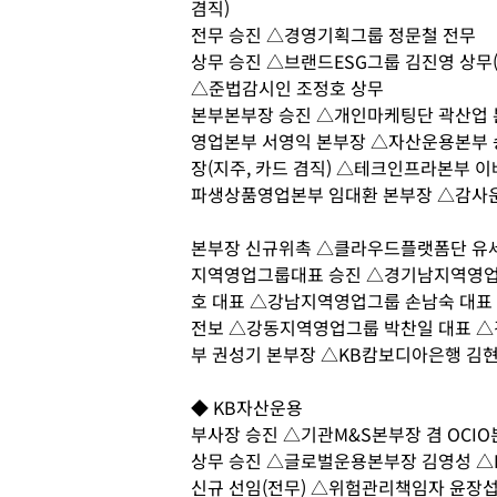
겸직)
전무 승진 △경영기획그룹 정문철 전무
상무 승진 △브랜드ESG그룹 김진영 상무(
△준법감시인 조정호 상무
본부본부장 승진 △개인마케팅단 곽산업 
영업본부 서영익 본부장 △자산운용본부 
장(지주, 카드 겸직) △테크인프라본부 
파생상품영업본부 임대환 본부장 △감사
본부장 신규위촉 △클라우드플랫폼단 유
지역영업그룹대표 승진 △경기남지역영업
호 대표 △강남지역영업그룹 손남숙 대표
전보 △강동지역영업그룹 박찬일 대표 △
부 권성기 본부장 △KB캄보디아은행 김
◆ KB자산운용
부사장 승진 △기관M&S본부장 겸 OCI
상무 승진 △글로벌운용본부장 김영성 △E
신규 선임(전무) △위험관리책임자 윤장섭