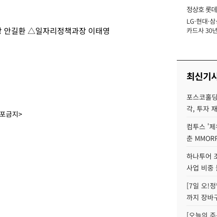
정상호 롯데
LG·현대·삼
장
 안길환 △일자리정책과장 이태영
카드사 30년
에 '초집중' 
최신기
포스코홀딩
각, 투자 
배포금지>
컴투스 '제
춘 MMOR
하나투어 조
사업 비중 
[7일 오!
까지 장바
[오늘의 주