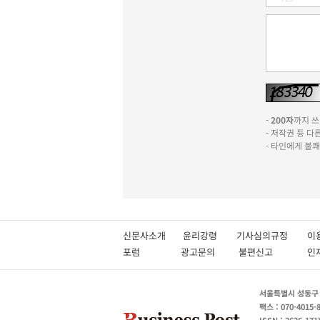
-
200자
까지 쓰실
- 저작권 등 
- 타인에게 불
신문사소개
윤리강령
기사심의규정
이
포럼
광고문의
불편신고
서울특별시 성동구 성
팩스 : 070-4015-
ISSN : 2636-171