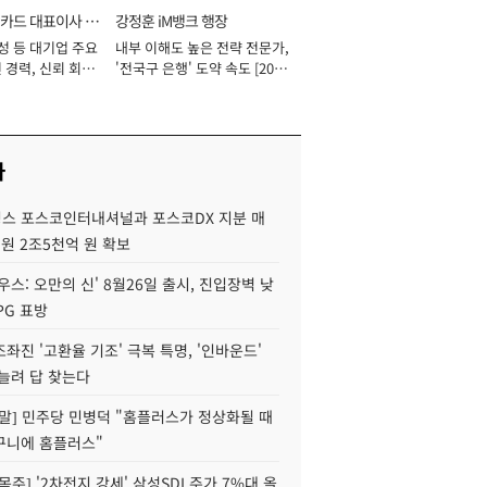
카드 대표이사 사
강정훈 iM뱅크 행장
성 등 대기업 주요
내부 이해도 높은 전략 전문가,
 경력, 신뢰 회복
'전국구 은행' 도약 속도 [2026
[2026년]
년]
사
스 포스코인터내셔널과 포스코DX 지분 매
재원 2조5천억 원 확보
우스: 오만의 신' 8월26일 출시, 진입장벽 낮
PG 표방
좌진 '고환율 기조' 극복 특명, '인바운드'
늘려 답 찾는다
정말] 민주당 민병덕 "홈플러스가 정상화될 때
구니에 홈플러스"
목주] '2차전지 강세' 삼성SDI 주가 7%대 올