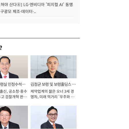
 뭉쳐야 산다⑧] LG·엔비디아 '피지컬 AI' 동맹
 구광모 제조·데이터·..
?
통령실 민정수석비
김정균 보령 및 보령홀딩스 대
 출신, 공소청·중수
제약업계의 젊은 오너 3세 경
표이사 사장
두고 검찰개혁 완수
영자, 미래 먹거리 '우주와 헬
년]
스케어' 공들여 [2026년]