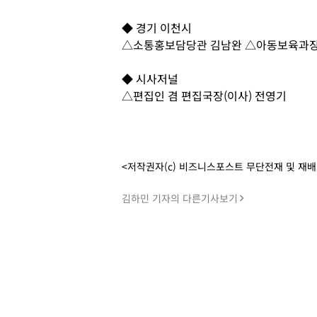
◆ 경기 이천시
△소통홍보담당관 김남완 △아동보육과장
◆ 시사저널
△편집인 겸 편집국장(이사) 전영기
<저작권자(c) 비즈니스포스트 무단전재 및 재
김하민 기자의 다른기사보기