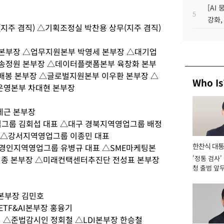
[AI
5
강화,
지주 겸직) △기획조정실 박찬용 상무(지주 겸직)
본부장 △업무지원본부 박영세 본부장 △대기업
송정원 본부장 △데이터플랫폼본부 육창화 본부
이배봉 본부장 △글로벌지원본부 이우환 본부장 △
Who Is
운영본부 차대현 본부장
세근 본부장
그룹 김회섭 대표 △대구 경북지역영업그룹 배정
 △강서지역영업그룹 이종민 대표
한찬식 대
경인지역영업그룹 유병규 대표 △SME마케팅본
현종 본부장 △미래컨택센터추진단 전성표 본부장
'정통 검사'
서관
청 출범 앞
맡아 [2026
O본부장 김민호
TF&AI본부장 홍융기
 △준법감시인 정회철 △LDI본부장 한승철