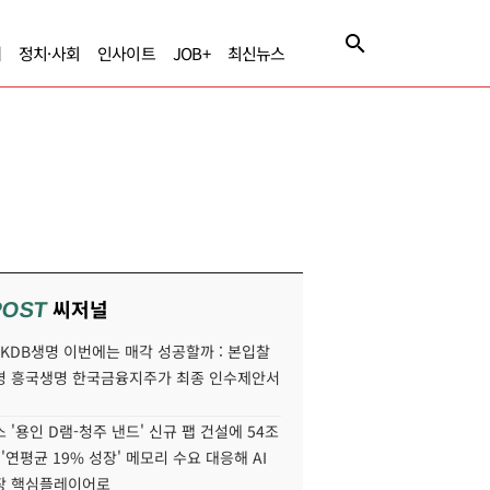
제
정치·사회
인사이트
JOB+
최신뉴스
씨저널
POST
' KDB생명 이번에는 매각 성공할까 : 본입찰
명 흥국생명 한국금융지주가 최종 인수제안서
 '용인 D램-청주 낸드' 신규 팹 건설에 54조
 '연평균 19% 성장' 메모리 수요 대응해 AI
장 핵심플레이어로