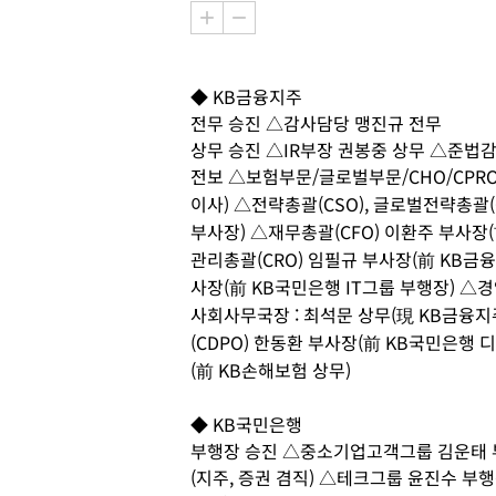
◆ KB금융지주
전무 승진 △감사담당 맹진규 전무
상무 승진 △IR부장 권봉중 상무 △준법
전보 △보험부문/글로벌부문/CHO/CPRO
이사) △전략총괄(CSO), 글로벌전략총괄
부사장) △재무총괄(CFO) 이환주 부사장
관리총괄(CRO) 임필규 부사장(前 KB금융
사장(前 KB국민은행 IT그룹 부행장) △
사회사무국장 : 최석문 상무(現 KB금융
(CDPO) 한동환 부사장(前 KB국민은행
(前 KB손해보험 상무)
◆ KB국민은행
부행장 승진 △중소기업고객그룹 김운태 부
(지주, 증권 겸직) △테크그룹 윤진수 부