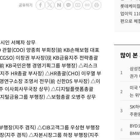
공유하기
롯데케미칼
업이익 11
편으로 체
감시인 서혜자 상무
 관할(COO) 양종희 부회장(前 KB손해보험 대표
많이 본
(CGSO) 이창권 부사장(現 KB금융지주 전략총괄
(前 KB국민은행 경영기획그룹 부행장) △리스크
삼성전
지주 HR총괄 부사장) △HR총괄(CHO) 이우열 부
1
권가 
경영연구소장 조영서 전무(前 신한DS 부사장) △이
미국 
지주 이사회사무국장 상무) △디지털플랫폼총괄
2
는 위
 디지털금융그룹 부행장) △보험총괄 오병주 상무
SK하
3
주환원
BYD
행장(지주 겸직) △CIB고객그룹 우상현 부행장
4
BMW
행장(지주 겸직) △자본시장그룹 하정 부행장(지주