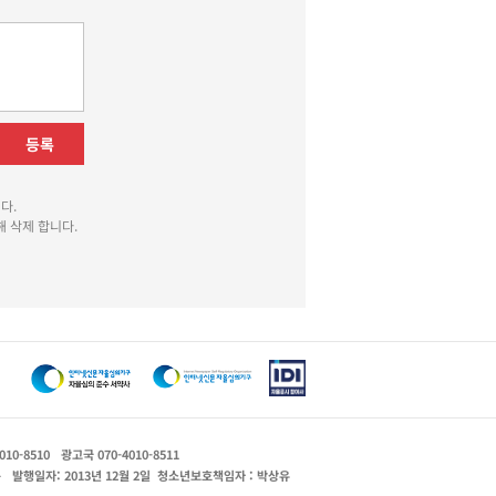
등록
다.
 삭제 합니다.
010-8510
광고국 070-4010-8511
운
발행일자: 2013년 12월 2일
청소년보호책임자 : 박상유