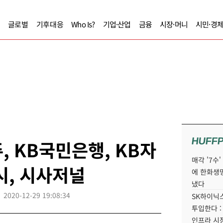
글로벌
기후대응
Who Is?
기업·산업
금융
시장·머니
시민·경
HUFF
, KB국민은행, KB자
매각 '7수
시, 시사저널
에 한화생
냈다
2020-12-29 19:08:34
SK하이닉스
투입한다 :
인프라 시