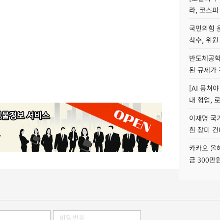
라, 코스피
국민의힘 
착수, 위원
반도체공학
된 규제가 
[AI 뭉쳐
대 협업, 
이재명 국
흰 장미 건
카카오 올해
금 300만