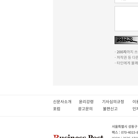
-
200자
까지 쓰실
- 저작권 등 
- 타인에게 불
신문사소개
윤리강령
기사심의규정
이
포럼
광고문의
불편신고
서울특별시 성동구 성
팩스 : 070-4015-
ISSN : 2636-171