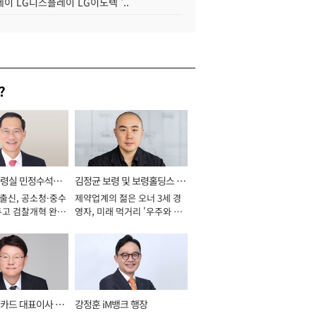
이 LG디스플레이 LG이노텍 '..
?
통령실 민정수석비
김정균 보령 및 보령홀딩스 대
 출신, 공소청·중수
제약업계의 젊은 오너 3세 경
표이사 사장
두고 검찰개혁 완수
영자, 미래 먹거리 '우주와 헬
년]
스케어' 공들여 [2026년]
카드 대표이사 사
강정훈 iM뱅크 행장