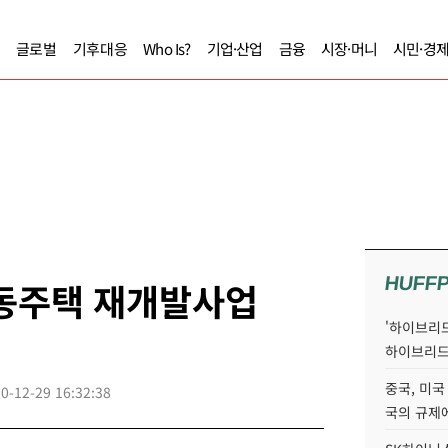
글로벌
기후대응
Who Is?
기업·산업
금융
시장·머니
시민·경
HUFF
공동주택 재개발사업
'하이브리드
하이브리드
중국, 미국
0-12-29 16:32:38
국의 규제에