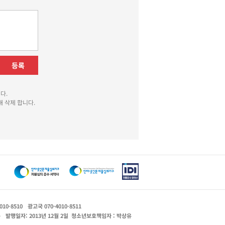
등록
다.
 삭제 합니다.
010-8510
광고국 070-4010-8511
운
발행일자: 2013년 12월 2일
청소년보호책임자 : 박상유