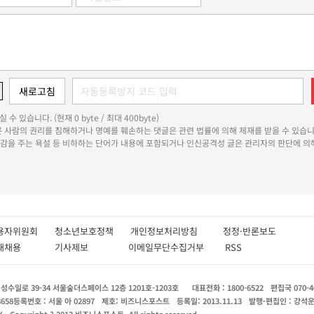
 수 있습니다. (현재 0 byte / 최대 400byte)
다른 사람의 권리를 침해하거나 명예를 훼손하는 댓글은 관련 법률에 의해 제재를 받을 수 있습니
쾌감을 주는 욕설 등 비하하는 단어가 내용에 포함되거나 인신공격성 글은 관리자의 판단에 의해
용자위원회
청소년보호정책
개인정보처리방침
정정·반론보도
인재채용
기사제보
이메일무단수집거부
RSS
수일로 39-34 서울숲더스페이스 12층 1201호-1203호
대표전화 : 1800-6522
편집국 070-4
8658
등록번호 : 서울 아 02897
제호: 비즈니스포스트
등록일: 2013.11.13
발행·편집인 : 강석
X
Copyright ? 2013 비즈니스포스트. All rights reserved.