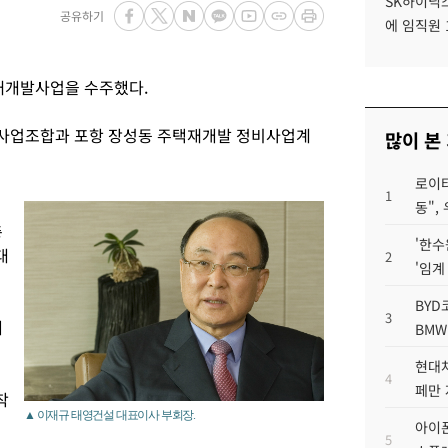
SK하이닉스
공유하기
에 임직원 
 재개발사업을 수주했다.
사업조합과 포항 장성동 주택재개발 정비사업계
많이 본
로이터
1
동",
층
'한수
대
2
'임계
BYD
3
해
BMW
.
현대차
4
페만 
착
▲ 이재규 태영건설 대표이사 부회장.
아이폰
5