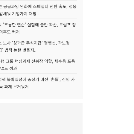
콘 공급과잉 완화에 스페셜티 전환 속도, 정몽
앞세워 기업가치 재평..
 '조용한 연준' 실험에 불안 확산, 트럼프 정
 의혹도 커져
 노사 '성과급 주식지급' 평행선, 곽노정
급' 법적 논란 벗을지..
행 그룹 핵심과제 선봉장 역할, 채수웅 포용
AX도 성과
책 불확실성에 중장기 비전 '흔들', 신임 사
설득 과제 무거워져