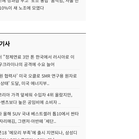
에 성과급 두고 '노조 통합' 움직임, 사흘 만
10%이 새 노조에 모였다
 기사
 "정제연료 3만 톤 한국에서 러시아로 이
 우크라이나의 공격에 수요 늘어
원 협력사' 미국 오클로 SMR 연구용 원자로
 상태' 도달, 미국 에너지부..
코리아 가격 앞세워 수입차 4위 올랐지만,
·벤츠보다 높은 공임비에 소비자 ..
 올해 SUV 국내 베스트셀러 톱10에서 싼타
자리매김, 그랜저·아반떼 '세단..
18 '메모리 부족'에 출시 지연되나, 삼성디