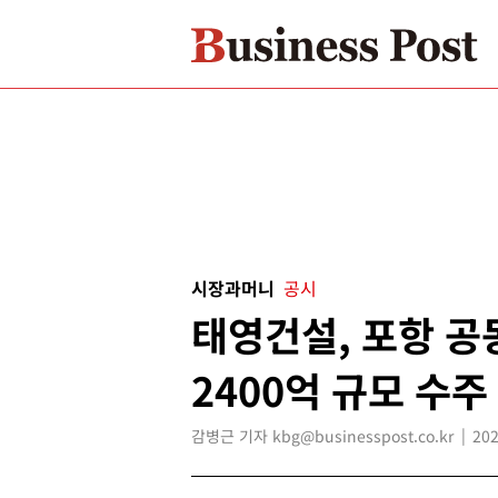
시장과머니
공시
태영건설, 포항 
2400억 규모 수주
감병근 기자 kbg@businesspost.co.kr
202