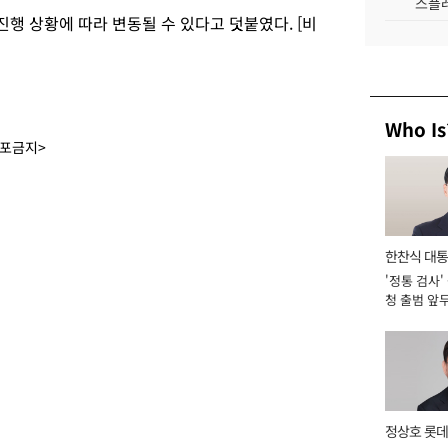
스플레
행 상황에 따라 변동될 수 있다고 덧붙였다. [비
Who Is
배포금지>
한찬식 대
'정통 검사'
서관
청 출범 앞
맡아 [2026
정상호 롯데