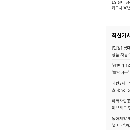
LG·현대·삼
장
카드사 30년
에 '초집중' 
최신기
[현장] 롯
상품 자동으
'상반기 1
'발행어음'
치킨3사 '
호'·bhc '
파라타항공 
이브리드 
동아제약 
'레트로'까