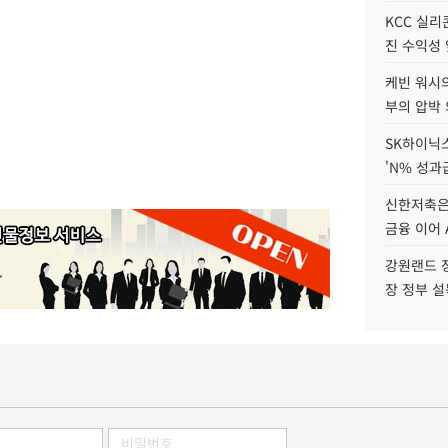
KCC 실리
진 수익성 
케빈 워시의
부의 압박
SK하이닉스
'N% 성과
신한저축은
금융 이어 
강원랜드 정
장 정부 