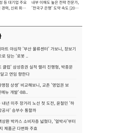
성 등 대기업 주요
내부 이해도 높은 전략 전문가,
 경력, 신뢰 회복
'전국구 은행' 도약 속도 [2026
[2026년]
년]
사
데마트 야심작 '부산 물류센터' 가보니, 장보기
로 담는 '로봇 ..
조 클럽' 삼성증권 실적 랠리 진행형, 박종문
 달고 연임 향한다
가맹점 상생' 비교해보니, 교촌 '영업권 보
신메뉴 개발'·BB..
내년 미주 장거리 노선 첫 도전, 윤철민 '하
항공사' 승부수 통할까
백상환 박카스 소비자층 넓혔다, '얼박사'부터
지 제품군 다변화 주효