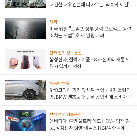
대건설·대우건설에 다가오는 '약속의 시간'
사회
미국 법원 "트럼프 정부 풍력 프로젝트 동결
조치는 위법", 해제 명령 내려
전자·전기·정보통신
삼성전자, 갤럭시Z 폴드8 사전예약 개통 8
월31일까지 연장
자동차·부품
BYD코리아 가격 앞세워 수입차 4위 올랐지
만, BMW·벤츠보다 높은 공임비에 소비자
불만 폭발
전자·전기·정보통신
엔비디아 '루빈 울트라'에도 HBM4 탑재 검
토, 삼성전자·SK하이닉스 HBM4 수율에 주
도권 갈린다