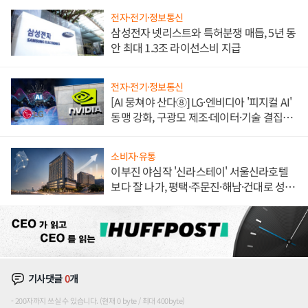
전자·전기·정보통신
삼성전자 넷리스트와 특허분쟁 매듭, 5년 동
안 최대 1.3조 라이선스비 지급
전자·전기·정보통신
[AI 뭉쳐야 산다⑧] LG·엔비디아 '피지컬 AI'
동맹 강화, 구광모 제조·데이터·기술 결집
해 종합 로보틱스 기업으로
소비자·유통
이부진 야심작 '신라스테이' 서울신라호텔
보다 잘 나가, 평택·주문진·해남·건대로 성
장판 더 넓힌다
기사댓글
0
개
200자까지 쓰실 수 있습니다. (현재 0 byte / 최대 400byte)