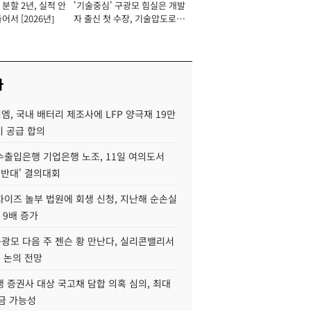
분할 2년, 실적 안
'기술중심' 구광모 힘실은 개발
이사 사장
어서 [2026년]
자 출신 첫 수장, 기술압도로
경쟁력 확보 사활 [2026년]
사
, 국내 배터리 제조사에 LFP 양극재 19만
기 공급 합의
수출입은행 기업은행 노조, 11일 여의도서
 반대' 결의대회
차이즈 놀부 법원에 회생 신청, 지난해 순손실
 9배 증가
구광모 다음 주 젠슨 황 만난다, 실리콘밸리서
' 논의 전망
 증권사 대상 국고채 담합 의혹 심의, 최대
금 가능성