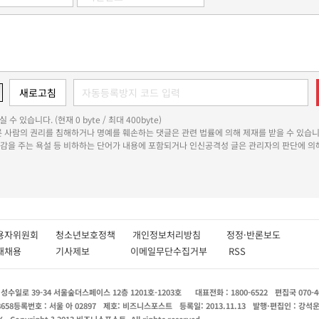
 수 있습니다. (현재 0 byte / 최대 400byte)
다른 사람의 권리를 침해하거나 명예를 훼손하는 댓글은 관련 법률에 의해 제재를 받을 수 있습니
쾌감을 주는 욕설 등 비하하는 단어가 내용에 포함되거나 인신공격성 글은 관리자의 판단에 의해
용자위원회
청소년보호정책
개인정보처리방침
정정·반론보도
인재채용
기사제보
이메일무단수집거부
RSS
수일로 39-34 서울숲더스페이스 12층 1201호-1203호
대표전화 : 1800-6522
편집국 070-4
8658
등록번호 : 서울 아 02897
제호: 비즈니스포스트
등록일: 2013.11.13
발행·편집인 : 강석
X
Copyright ? 2013 비즈니스포스트. All rights reserved.