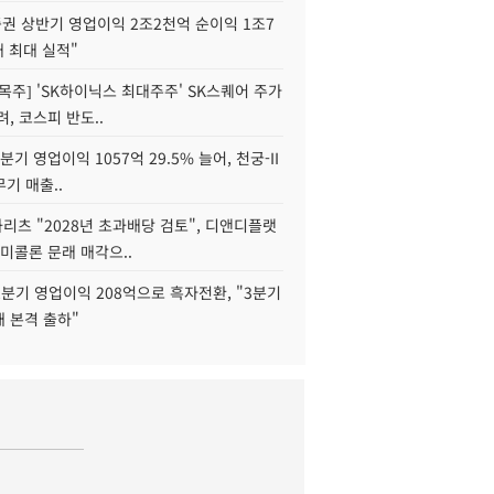
권 상반기 영업이익 2조2천억 순이익 1조7
대 최대 실적"
목주] 'SK하이닉스 최대주주' SK스퀘어 주가
려, 코스피 반도..
2분기 영업이익 1057억 29.5% 늘어, 천궁-II
기 매출..
화리츠 "2028년 초과배당 검토", 디앤디플랫
미콜론 문래 매각으..
분기 영업이익 208억으로 흑자전환, "3분기
재 본격 출하"