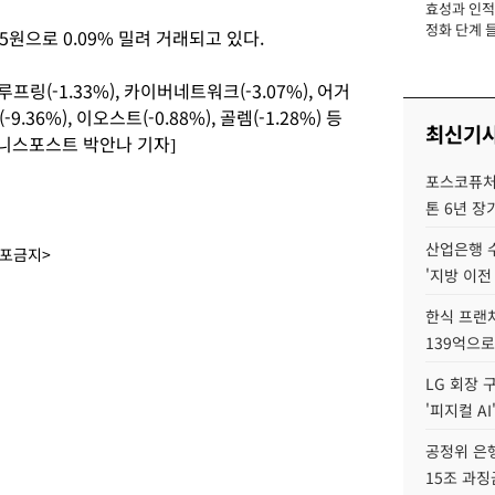
효성과 인적 
장
정화 단계 들
5원으로 0.09% 밀려 거래되고 있다.
프링(-1.33%), 카이버네트워크(-3.07%), 어거
-9.36%), 이오스트(-0.88%), 골렘(-1.28%) 등
최신기
즈니스포스트 박안나 기자]
포스코퓨처엠
톤 6년 장
산업은행 
배포금지>
'지방 이전
한식 프랜
139억으로
LG 회장 
'피지컬 AI
공정위 은행
15조 과징