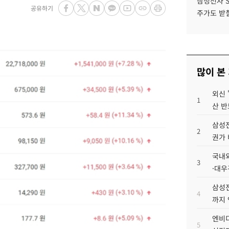
삼성전자 
공유하기
주가도 받칠
많이 본
외신 
1
산 반
삼성전
2
권가 
국내외
3
·대우
삼성전
4
까지
엔비디
5