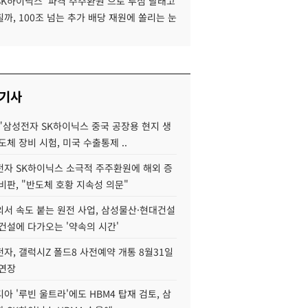
SK하이닉스 '파격 주주환원'으로 투심 달래고
까, 100조 넘는 추가 배당 재원에 쏠리는 눈
 기사
"삼성전자 SK하이닉스 중국 공장용 현지 생
도체 장비 시험, 미국 수출통제 ..
자 SK하이닉스 소극적 주주환원에 해외 증
비판, "반도체 호황 지속성 의문"
서 속도 붙는 원전 사업, 삼성물산·현대건설
건설에 다가오는 '약속의 시간'
자, 갤럭시Z 폴드8 사전예약 개통 8월31일
 연장
아 '루빈 울트라'에도 HBM4 탑재 검토, 삼