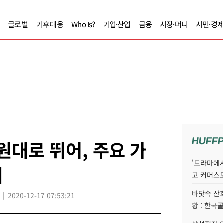
글로벌
기후대응
Who Is?
기업·산업
금융
시장·머니
시민·경
HUFF
원대로 뛰어, 주요 가
'드라마에서
세
고 커머스
바닷속 산
2020-12-17 07:53:21
황 : 한국