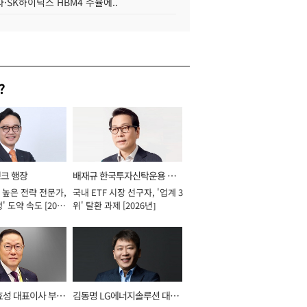
·SK하이닉스 HBM4 수율에..
?
뱅크 행장
배재규 한국투자신탁운용 대
 높은 전략 전문가,
국내 ETF 시장 선구자, '업계 3
표이사 사장
' 도약 속도 [2026
위' 탈환 과제 [2026년]
효성 대표이사 부회
김동명 LG에너지솔루션 대표