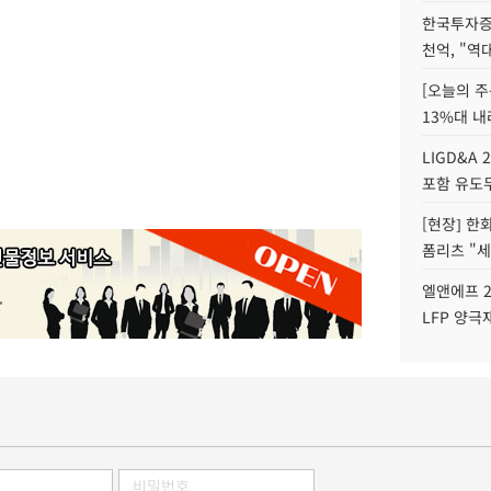
한국투자증
천억, "역
[오늘의 주
13%대 내
LIGD&A 
포함 유도무
[현장] 한
폼리츠 "세
엘앤에프 2
LFP 양극