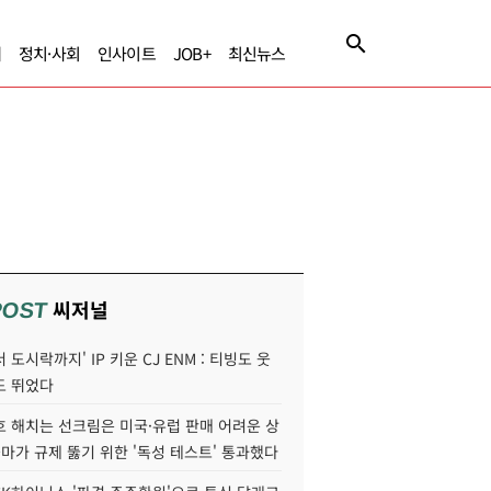
제
정치·사회
인사이트
JOB+
최신뉴스
씨저널
POST
 도시락까지' IP 키운 CJ ENM : 티빙도 웃
도 뛰었다
호 해치는 선크림은 미국·유럽 판매 어려운 상
콜마가 규제 뚫기 위한 '독성 테스트' 통과했다