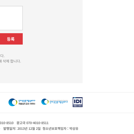
등록
다.
 삭제 합니다.
010-8510
광고국 070-4010-8511
운
발행일자: 2013년 12월 2일
청소년보호책임자 : 박상유