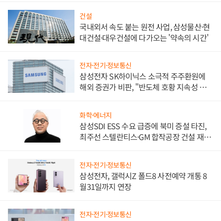
건설
국내외서 속도 붙는 원전 사업, 삼성물산·현
대건설·대우건설에 다가오는 '약속의 시간'
전자·전기·정보통신
삼성전자 SK하이닉스 소극적 주주환원에
해외 증권가 비판, "반도체 호황 지속성 의
문"
화학·에너지
삼성SDI ESS 수요 급증에 북미 증설 타진,
최주선 스텔란티스·GM 합작공장 건설 재추
진하나
전자·전기·정보통신
삼성전자, 갤럭시Z 폴드8 사전예약 개통 8
월31일까지 연장
전자·전기·정보통신