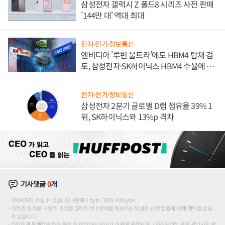
삼성전자 갤럭시 Z 폴드8 시리즈 사전 판매
'144만 대' 역대 최대
전자·전기·정보통신
엔비디아 '루빈 울트라'에도 HBM4 탑재 검
토, 삼성전자·SK하이닉스 HBM4 수율에 주
도권 갈린다
전자·전기·정보통신
삼성전자 2분기 글로벌 D램 점유율 39% 1
위, SK하이닉스와 13%p 격차
기사댓글
0
개
200자까지 쓰실 수 있습니다. (현재 0 byte / 최대 400byte)
저작권 등 다른 사람의 권리를 침해하거나 명예를 훼손하는 댓글은 관련 법률에 의해 제재를 받을
수 있습니다.
타인에게 불쾌감을 주는 욕설 등 비하하는 단어가 내용에 포함되거나 인신공격성 글은 관리자의 판