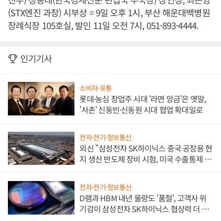
(STX엔진 과장) 시부상 = 9일 오후 1시, 부산 해운대백병원
장례식장 105호실, 발인 11일 오전 7시, 051-893-4444.
인기기사
소비자·유통
롯데·농심 창업주 시대 '라면 앙금'은 옛말,
'사촌' 신동빈·신동원 시대 협업 확대일로
전자·전기·정보통신
외신 "삼성전자 SK하이닉스 중국 공장용 현
지 생산 반도체 장비 시험, 미국 수출통제 대
비"
전자·전기·정보통신
D램과 HBM 내년 물량도 '품절', 고객사 위
기감이 삼성전자 SK하이닉스 협상력 더 키
워