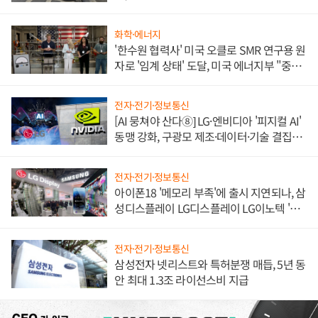
불만 폭발
화학·에너지
'한수원 협력사' 미국 오클로 SMR 연구용 원
자로 '임계 상태' 도달, 미국 에너지부 "중요
한 이정표"
전자·전기·정보통신
[AI 뭉쳐야 산다⑧] LG·엔비디아 '피지컬 AI'
동맹 강화, 구광모 제조·데이터·기술 결집
해 종합 로보틱스 기업으로
전자·전기·정보통신
아이폰18 '메모리 부족'에 출시 지연되나, 삼
성디스플레이 LG디스플레이 LG이노텍 '탈
애플' 수익 다각화 속도
전자·전기·정보통신
삼성전자 넷리스트와 특허분쟁 매듭, 5년 동
안 최대 1.3조 라이선스비 지급