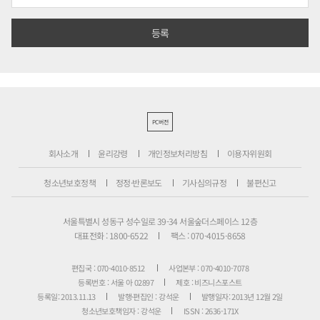
PC버전
회사소개
윤리강령
개인정보처리방침
이용자위원회
청소년보호정책
정정·반론보도
기사심의규정
불편신고
서울특별시 성동구 성수일로 39-34 서울숲더스페이스 12층
대표전화 : 1800-6522
팩스 : 070-4015-8658
편집국 : 070-4010-8512
사업본부 : 070-4010-7078
등록번호 : 서울 아 02897
제호 : 비즈니스포스트
등록일: 2013.11.13
발행·편집인 : 강석운
발행일자: 2013년 12월 2일
청소년보호책임자 : 강석운
ISSN : 2636-171X