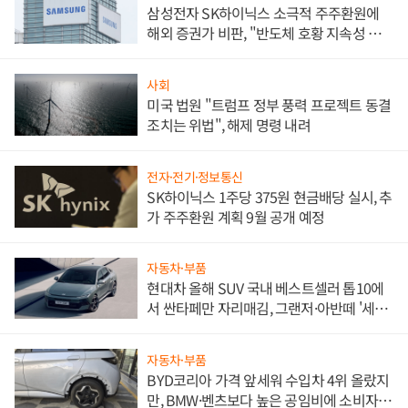
삼성전자 SK하이닉스 소극적 주주환원에
해외 증권가 비판, "반도체 호황 지속성 의
문"
사회
미국 법원 "트럼프 정부 풍력 프로젝트 동결
조치는 위법", 해제 명령 내려
전자·전기·정보통신
SK하이닉스 1주당 375원 현금배당 실시, 추
가 주주환원 계획 9월 공개 예정
자동차·부품
현대차 올해 SUV 국내 베스트셀러 톱10에
서 싼타페만 자리매김, 그랜저·아반떼 '세단
쌍끌이'로 내수 방어
자동차·부품
BYD코리아 가격 앞세워 수입차 4위 올랐지
만, BMW·벤츠보다 높은 공임비에 소비자