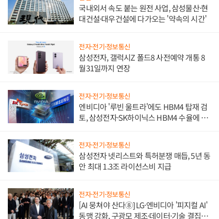
국내외서 속도 붙는 원전 사업, 삼성물산·현
대건설·대우건설에 다가오는 '약속의 시간'
전자·전기·정보통신
삼성전자, 갤럭시Z 폴드8 사전예약 개통 8
월31일까지 연장
전자·전기·정보통신
엔비디아 '루빈 울트라'에도 HBM4 탑재 검
토, 삼성전자·SK하이닉스 HBM4 수율에 주
도권 갈린다
전자·전기·정보통신
삼성전자 넷리스트와 특허분쟁 매듭, 5년 동
안 최대 1.3조 라이선스비 지급
전자·전기·정보통신
[AI 뭉쳐야 산다⑧] LG·엔비디아 '피지컬 AI'
동맹 강화, 구광모 제조·데이터·기술 결집