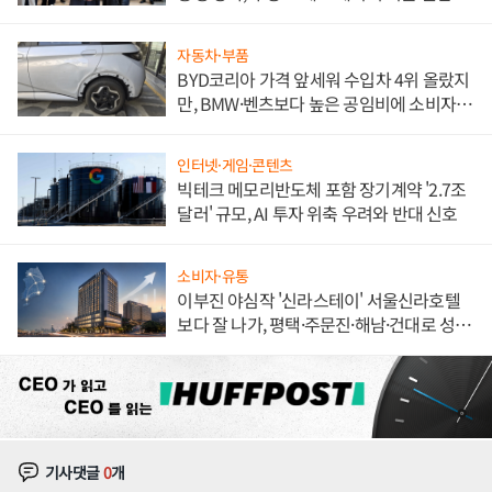
해 종합 로보틱스 기업으로
자동차·부품
BYD코리아 가격 앞세워 수입차 4위 올랐지
만, BMW·벤츠보다 높은 공임비에 소비자
불만 폭발
인터넷·게임·콘텐츠
빅테크 메모리반도체 포함 장기계약 '2.7조
달러' 규모, AI 투자 위축 우려와 반대 신호
소비자·유통
이부진 야심작 '신라스테이' 서울신라호텔
보다 잘 나가, 평택·주문진·해남·건대로 성
장판 더 넓힌다
기사댓글
0
개