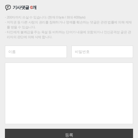
기사댓글
0
개
200자까지 쓰실 수 있습니다. (현재 0 byte / 최대 400byte)
저작권 등 다른 사람의 권리를 침해하거나 명예를 훼손하는 댓글은 관련 법률에 의해 제재
를 받을 수 있습니다.
타인에게 불쾌감을 주는 욕설 등 비하하는 단어가 내용에 포함되거나 인신공격성 글은 관
리자의 판단에 의해 삭제 합니다.