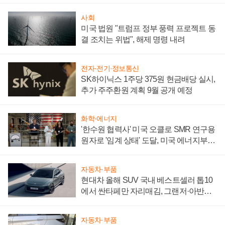
사회
미국 법원 "트럼프 정부 풍력 프로젝트 동
결 조치는 위법", 해제 명령 내려
전자·전기·정보통신
SK하이닉스 1주당 375원 현금배당 실시,
추가 주주환원 계획 9월 공개 예정
화학·에너지
'한수원 협력사' 미국 오클로 SMR 연구용
원자로 '임계 상태' 도달, 미국 에너지부
"중요한 이정표"
자동차·부품
현대차 올해 SUV 국내 베스트셀러 톱10
에서 싼타페만 자리매김, 그랜저·아반떼
'세단 쌍끌이'로 내수 방어
자동차·부품