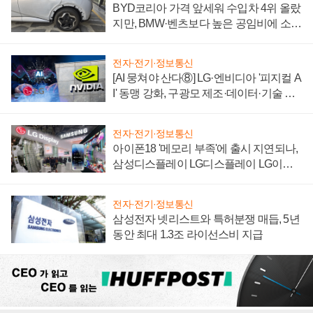
BYD코리아 가격 앞세워 수입차 4위 올랐
지만, BMW·벤츠보다 높은 공임비에 소비
자 불만 폭발
전자·전기·정보통신
[AI 뭉쳐야 산다⑧] LG·엔비디아 '피지컬 A
I' 동맹 강화, 구광모 제조·데이터·기술 결
집해 종합 로보틱스 기업으로
전자·전기·정보통신
아이폰18 '메모리 부족'에 출시 지연되나,
삼성디스플레이 LG디스플레이 LG이노
텍 '탈애플' 수익 다각화 속도
전자·전기·정보통신
삼성전자 넷리스트와 특허분쟁 매듭, 5년
동안 최대 1.3조 라이선스비 지급