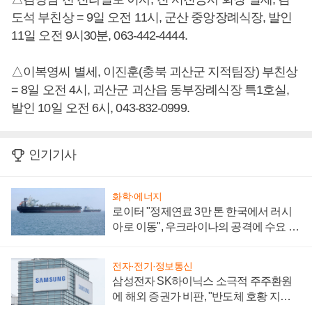
도석 부친상 = 9일 오전 11시, 군산 중앙장례식장, 발인
11일 오전 9시30분, 063-442-4444.
△이복영씨 별세, 이진훈(충북 괴산군 지적팀장) 부친상
= 8일 오전 4시, 괴산군 괴산읍 동부장례식장 특1호실,
발인 10일 오전 6시, 043-832-0999.
인기기사
화학·에너지
로이터 "정제연료 3만 톤 한국에서 러시
아로 이동", 우크라이나의 공격에 수요 늘
어
전자·전기·정보통신
삼성전자 SK하이닉스 소극적 주주환원
에 해외 증권가 비판, "반도체 호황 지속
성 의문"