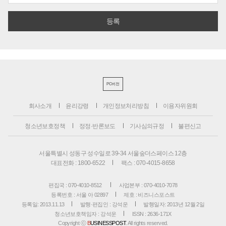
PC버전
회사소개
윤리강령
개인정보처리방침
이용자위원회
청소년보호정책
정정·반론보도
기사심의규정
불편신고
서울특별시 성동구 성수일로 39-34 서울숲더스페이스 12층
대표전화 : 1800-6522
팩스 : 070-4015-8658
편집국 : 070-4010-8512
사업본부 : 070-4010-7078
등록번호 : 서울 아 02897
제호 : 비즈니스포스트
등록일: 2013.11.13
발행·편집인 : 강석운
발행일자: 2013년 12월 2일
청소년보호책임자 : 강석운
ISSN : 2636-171X
Copyright ⓒ
B
USINESSPOST
. All rights reserved.