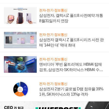
설 재추진하나
전자·전기·정보통신
삼성전자, 갤럭시Z 폴드8 사전예약 개통
8월31일까지 연장
전자·전기·정보통신
삼성전자 갤럭시 Z 폴드8 시리즈 사전 판
매 '144만 대' 역대 최대
전자·전기·정보통신
엔비디아 '루빈 울트라'에도 HBM4 탑재
검토, 삼성전자·SK하이닉스 HBM4 수율
에 주도권 갈린다
전자·전기·정보통신
삼성전자 2분기 글로벌 D램 점유율 39%
1위, SK하이닉스와 13%p 격차