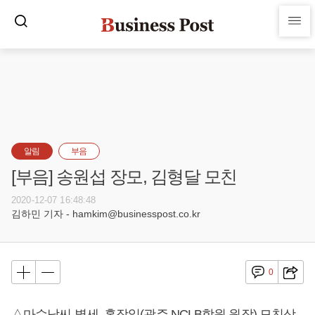
알림
부음
[부음] 송원섭 장모, 김형달 모친
2020-12-07 16:48:48
김하민 기자 - hamkim@businesspost.co.kr
0
△마수남씨 별세, 홍장일(광주 NCLB학원 원장) 모친상,