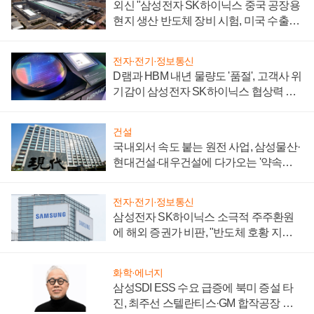
외신 "삼성전자 SK하이닉스 중국 공장용
현지 생산 반도체 장비 시험, 미국 수출통
제 대비"
전자·전기·정보통신
D램과 HBM 내년 물량도 '품절', 고객사 위
기감이 삼성전자 SK하이닉스 협상력 더
키워
건설
국내외서 속도 붙는 원전 사업, 삼성물산·
현대건설·대우건설에 다가오는 '약속의
시간'
전자·전기·정보통신
삼성전자 SK하이닉스 소극적 주주환원
에 해외 증권가 비판, "반도체 호황 지속
성 의문"
화학·에너지
삼성SDI ESS 수요 급증에 북미 증설 타
진, 최주선 스텔란티스·GM 합작공장 건