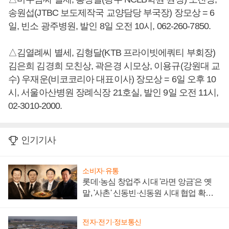
송원섭(JTBC 보도제작국 교양담당 부국장) 장모상 = 6
일, 빈소 광주병원, 발인 8일 오전 10시, 062-260-7850.
△김열례씨 별세, 김형달(KTB 프라이빗에쿼티 부회장)
김은희 김경희 모친상, 곽은경 시모상, 이용규(강원대 교
수) 우재운(비코코리아 대표이사) 장모상 = 6일 오후 10
시, 서울아산병원 장례식장 21호실, 발인 9일 오전 11시,
02-3010-2000.
인기기사
소비자·유통
롯데·농심 창업주 시대 '라면 앙금'은 옛
말, '사촌' 신동빈·신동원 시대 협업 확대
일로
전자·전기·정보통신