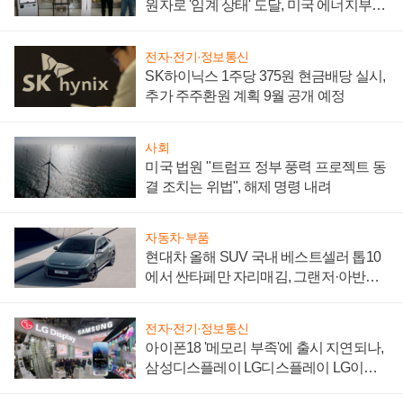
원자로 '임계 상태' 도달, 미국 에너지부
"중요한 이정표"
전자·전기·정보통신
SK하이닉스 1주당 375원 현금배당 실시,
추가 주주환원 계획 9월 공개 예정
사회
미국 법원 "트럼프 정부 풍력 프로젝트 동
결 조치는 위법", 해제 명령 내려
자동차·부품
현대차 올해 SUV 국내 베스트셀러 톱10
에서 싼타페만 자리매김, 그랜저·아반떼
'세단 쌍끌이'로 내수 방어
전자·전기·정보통신
아이폰18 '메모리 부족'에 출시 지연되나,
삼성디스플레이 LG디스플레이 LG이노
텍 '탈애플' 수익 다각화 속도