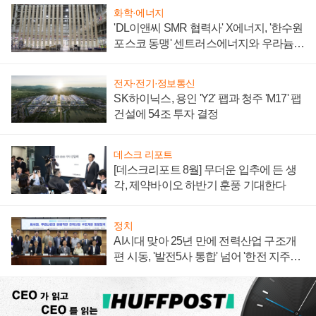
화학·에너지
'DL이앤씨 SMR 협력사' X에너지, '한수원
포스코 동맹' 센트러스에너지와 우라늄
계약 체결
전자·전기·정보통신
SK하이닉스, 용인 'Y2' 팹과 청주 'M17' 팹
건설에 54조 투자 결정
데스크 리포트
[데스크리포트 8월] 무더운 입추에 든 생
각, 제약바이오 하반기 훈풍 기대한다
정치
AI시대 맞아 25년 만에 전력산업 구조개
편 시동, '발전5사 통합' 넘어 '한전 지주사'
재편론도