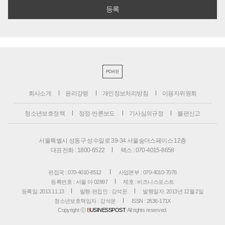
PC버전
회사소개
윤리강령
개인정보처리방침
이용자위원회
청소년보호정책
정정·반론보도
기사심의규정
불편신고
서울특별시 성동구 성수일로 39-34 서울숲더스페이스 12층
대표전화 : 1800-6522
팩스 : 070-4015-8658
편집국 : 070-4010-8512
사업본부 : 070-4010-7078
등록번호 : 서울 아 02897
제호 : 비즈니스포스트
등록일: 2013.11.13
발행·편집인 : 강석운
발행일자: 2013년 12월 2일
청소년보호책임자 : 강석운
ISSN : 2636-171X
Copyright ⓒ
B
USINESSPOST
. All rights reserved.