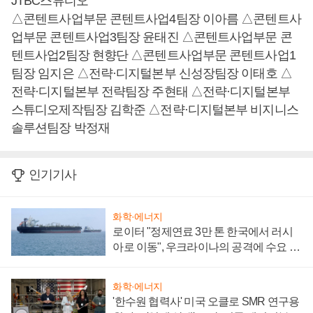
JTBC스튜디오
△콘텐트사업부문 콘텐트사업4팀장 이아름 △콘텐트사
업부문 콘텐트사업3팀장 윤태진 △콘텐트사업부문 콘
텐트사업2팀장 현향단 △콘텐트사업부문 콘텐트사업1
팀장 임지은 △전략·디지털본부 신성장팀장 이태호 △
전략·디지털본부 전략팀장 주현태 △전략·디지털본부
스튜디오제작팀장 김학준 △전략·디지털본부 비지니스
솔루션팀장 박정재
인기기사
화학·에너지
로이터 "정제연료 3만 톤 한국에서 러시
아로 이동", 우크라이나의 공격에 수요 늘
어
화학·에너지
'한수원 협력사' 미국 오클로 SMR 연구용