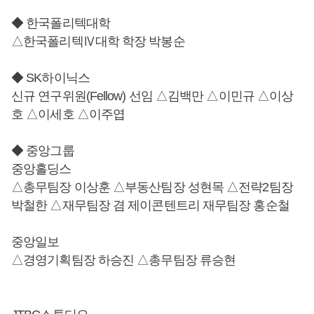
◆ 한국폴리텍대학
△한국폴리텍Ⅳ대학 학장 박봉순
◆ SK하이닉스
신규 연구위원(Fellow) 선임 △김백만 △이민규 △이상
호 △이세호 △이주엽
◆ 중앙그룹
중앙홀딩스
△총무팀장 이상훈 △부동산팀장 성현목 △전략2팀장
박철한 △재무팀장 겸 제이콘텐트리 재무팀장 홍순철
중앙일보
△경영기획팀장 하승진 △총무팀장 류승현