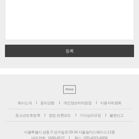
PC버전
회사소개
윤리강령
개인정보처리방침
이용자위원회
청소년보호정책
정정·반론보도
기사심의규정
불편신고
서울특별시 성동구 성수일로 39-34 서울숲더스페이스 12층
대표전화 : 1800-6522
팩스 : 070-4015-8658