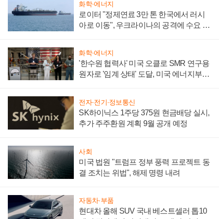
화학·에너지
로이터 "정제연료 3만 톤 한국에서 러시
아로 이동", 우크라이나의 공격에 수요 늘
어
화학·에너지
'한수원 협력사' 미국 오클로 SMR 연구용
원자로 '임계 상태' 도달, 미국 에너지부
"중요한 이정표"
전자·전기·정보통신
SK하이닉스 1주당 375원 현금배당 실시,
추가 주주환원 계획 9월 공개 예정
사회
미국 법원 "트럼프 정부 풍력 프로젝트 동
결 조치는 위법", 해제 명령 내려
자동차·부품
현대차 올해 SUV 국내 베스트셀러 톱10