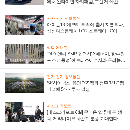
에서 싼타페만 자리매김, 그랜저·아반떼
'세단 쌍끌이'로 내수 방어
전자·전기·정보통신
아이폰18 '메모리 부족'에 출시 지연되나,
삼성디스플레이 LG디스플레이 LG이노
텍 '탈애플' 수익 다각화 속도
화학·에너지
'DL이앤씨 SMR 협력사' X에너지, '한수원
포스코 동맹' 센트러스에너지와 우라늄
계약 체결
전자·전기·정보통신
SK하이닉스, 용인 'Y2' 팹과 청주 'M17' 팹
건설에 54조 투자 결정
데스크 리포트
[데스크리포트 8월] 무더운 입추에 든 생
각, 제약바이오 하반기 훈풍 기대한다