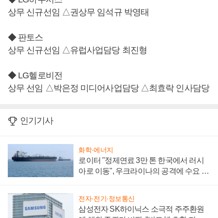
상무 신규선임 △권상무 임석규 박영태
◆ 판토스
상무 신규선임 △유럽사업담당 최진형
◆ LG헬로비전
상무 선임 △박은정 미디어사업담당 △최효락 인사담당
인기기사
화학·에너지
로이터 "정제연료 3만 톤 한국에서 러시
아로 이동", 우크라이나의 공격에 수요 늘
어
전자·전기·정보통신
삼성전자 SK하이닉스 소극적 주주환원