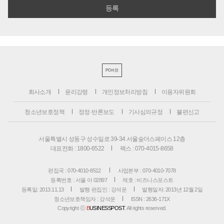
PC버전
회사소개
윤리강령
개인정보처리방침
이용자위원회
청소년보호정책
정정·반론보도
기사심의규정
불편신고
서울특별시 성동구 성수일로 39-34 서울숲더스페이스 12층
대표전화 : 1800-6522
팩스 : 070-4015-8658
편집국 : 070-4010-8512
사업본부 : 070-4010-7078
등록번호 : 서울 아 02897
제호 : 비즈니스포스트
등록일: 2013.11.13
발행·편집인 : 강석운
발행일자: 2013년 12월 2일
청소년보호책임자 : 강석운
ISSN : 2636-171X
Copyright ⓒ
B
USINESSPOST
. All rights reserved.