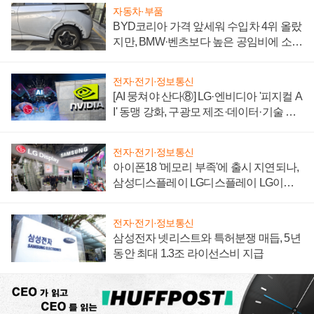
자동차·부품
BYD코리아 가격 앞세워 수입차 4위 올랐
지만, BMW·벤츠보다 높은 공임비에 소비
자 불만 폭발
전자·전기·정보통신
[AI 뭉쳐야 산다⑧] LG·엔비디아 '피지컬 A
I' 동맹 강화, 구광모 제조·데이터·기술 결
집해 종합 로보틱스 기업으로
전자·전기·정보통신
아이폰18 '메모리 부족'에 출시 지연되나,
삼성디스플레이 LG디스플레이 LG이노
텍 '탈애플' 수익 다각화 속도
전자·전기·정보통신
삼성전자 넷리스트와 특허분쟁 매듭, 5년
동안 최대 1.3조 라이선스비 지급