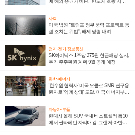
에 해외 증권가 비판, "반도체 호황 지속
성 의문"
사회
미국 법원 "트럼프 정부 풍력 프로젝트 동
결 조치는 위법", 해제 명령 내려
전자·전기·정보통신
SK하이닉스 1주당 375원 현금배당 실시,
추가 주주환원 계획 9월 공개 예정
화학·에너지
'한수원 협력사' 미국 오클로 SMR 연구용
원자로 '임계 상태' 도달, 미국 에너지부
"중요한 이정표"
자동차·부품
현대차 올해 SUV 국내 베스트셀러 톱10
에서 싼타페만 자리매김, 그랜저·아반떼
'세단 쌍끌이'로 내수 방어