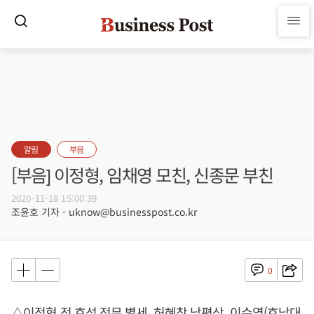
알림
부음
[부음] 이정형, 임채영 모친, 신종문 부친
2020-11-18 15:00:39
조윤호 기자 - uknow@businesspost.co.kr
0
△이정형 전 효성 전무 별세, 허혜창 남편상, 이수영(호남대