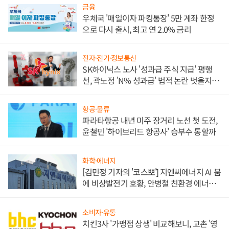
금융
우체국 '매일이자 파킹통장' 5만 계좌 한정
으로 다시 출시, 최고 연 2.0% 금리
전자·전기·정보통신
SK하이닉스 노사 '성과급 주식 지급' 평행
선, 곽노정 'N% 성과급' 법적 논란 벗을지 주
목
항공·물류
파라타항공 내년 미주 장거리 노선 첫 도전,
윤철민 '하이브리드 항공사' 승부수 통할까
화학·에너지
[김민정 기자의 '코스뽀'] 지엔씨에너지 AI 붐
에 비상발전기 호황, 안병철 친환경 에너지
발전전문기업 향한다
소비자·유통
치킨3사 '가맹점 상생' 비교해보니, 교촌 '영