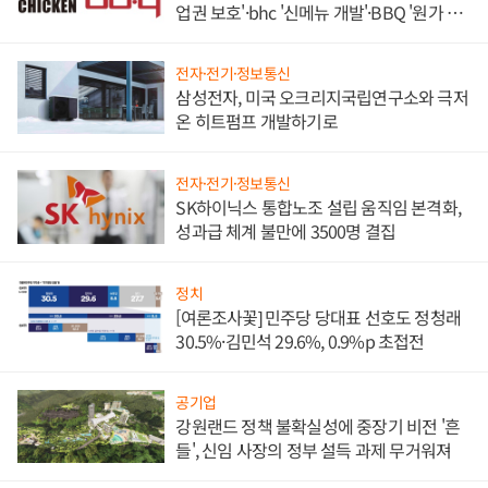
업권 보호'·bhc '신메뉴 개발'·BBQ '원가 부
담'
전자·전기·정보통신
삼성전자, 미국 오크리지국립연구소와 극저
온 히트펌프 개발하기로
전자·전기·정보통신
SK하이닉스 통합노조 설립 움직임 본격화,
성과급 체계 불만에 3500명 결집
정치
[여론조사꽃] 민주당 당대표 선호도 정청래
30.5%·김민석 29.6%, 0.9%p 초접전
공기업
강원랜드 정책 불확실성에 중장기 비전 '흔
들', 신임 사장의 정부 설득 과제 무거워져