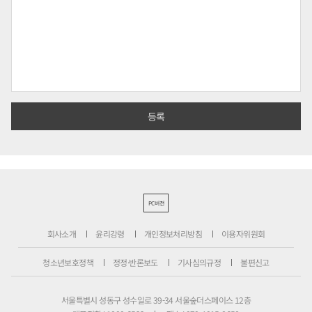
PC버전
회사소개
윤리강령
개인정보처리방침
이용자위원회
청소년보호정책
정정·반론보도
기사심의규정
불편신고
서울특별시 성동구 성수일로 39-34 서울숲더스페이스 12층