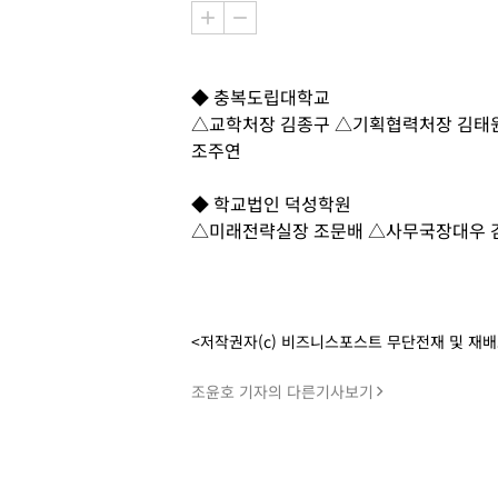
◆ 충복도립대학교
△교학처장 김종구 △기획협력처장 김태
조주연
◆ 학교법인 덕성학원
△미래전략실장 조문배 △사무국장대우 
<저작권자(c) 비즈니스포스트 무단전재 및 재
조윤호 기자의 다른기사보기