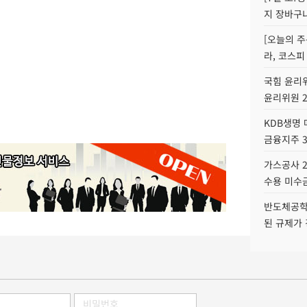
지 장바구
[오늘의 주
라, 코스피
국힘 윤리위
윤리위원 
KDB생명
금융지주 
가스공사 2
수용 미수금
반도체공학
된 규제가 