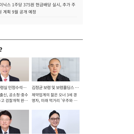
이닉스 1주당 375원 현금배당 실시, 추가 주
 계획 9월 공개 예정
?
통령실 민정수석비
김정균 보령 및 보령홀딩스 대
 출신, 공소청·중수
제약업계의 젊은 오너 3세 경
표이사 사장
두고 검찰개혁 완수
영자, 미래 먹거리 '우주와 헬
년]
스케어' 공들여 [2026년]