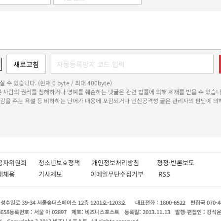
 수 있습니다. (현재 0 byte / 최대 400byte)
다른 사람의 권리를 침해하거나 명예를 훼손하는 댓글은 관련 법률에 의해 제재를 받을 수 있습니
쾌감을 주는 욕설 등 비하하는 단어가 내용에 포함되거나 인신공격성 글은 관리자의 판단에 의해
용자위원회
청소년보호정책
개인정보처리방침
정정·반론보도
인재채용
기사제보
이메일무단수집거부
RSS
수일로 39-34 서울숲더스페이스 12층 1201호-1203호
대표전화 : 1800-6522
편집국 070-4
8658
등록번호 : 서울 아 02897
제호: 비즈니스포스트
등록일: 2013.11.13
발행·편집인 : 강석
X
Copyright ? 2013 비즈니스포스트. All rights reserved.