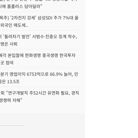
니에 홈플러스 담아달라"
목주] '2차전지 강세' 삼성SDI 주가 7%대 올
 외국인 매도세..
 '돌려차기 발언' 서범수·진종오 징계 착수,
2명은 사퇴
 매각 본입찰에 한화생명 흥국생명 한국투자
3곳 참여
분기 영업이익 6753억으로 66.9% 늘어, 민
은 13.5조
회 "연구개발직 주52시간 유연화 필요, 경직
경쟁력 저해"