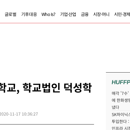
글로벌
기후대응
Who Is?
기업·산업
금융
시장·머니
시민·경
HUFF
학교, 학교법인 덕성학
매각 '7수
에 한화생
냈다
2020-11-17 10:36:27
SK하이닉스
투입한다 :
인프라 시