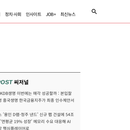
제
정치·사회
인사이트
JOB+
최신뉴스
씨저널
POST
' KDB생명 이번에는 매각 성공할까 : 본입찰
명 흥국생명 한국금융지주가 최종 인수제안서
 '용인 D램-청주 낸드' 신규 팹 건설에 54조
 '연평균 19% 성장' 메모리 수요 대응해 AI
장 핵심플레이어로