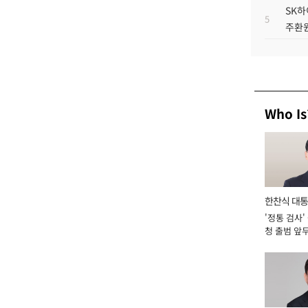
SK하
5
주환원
Who Is
한찬식 대
'정통 검사'
서관
청 출범 앞
맡아 [2026