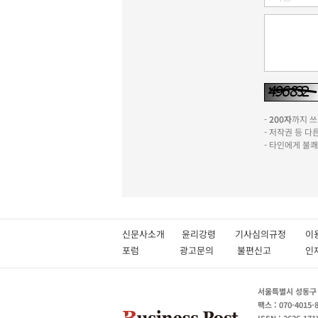
-
200자
까지 쓰실
- 저작권 등 
- 타인에게 불
신문사소개
윤리강령
기사심의규정
이
포럼
광고문의
불편신고
서울특별시 성동구 성
팩스 : 070-4015-
ISSN : 2636-171