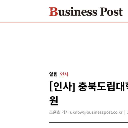
알림
인사
[인사] 충북도립대
원
조윤호 기자 uknow@businesspost.co.kr