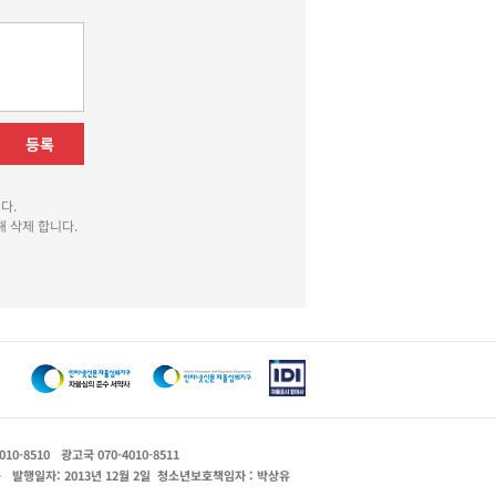
등록
다.
 삭제 합니다.
010-8510
광고국 070-4010-8511
운
발행일자: 2013년 12월 2일
청소년보호책임자 : 박상유