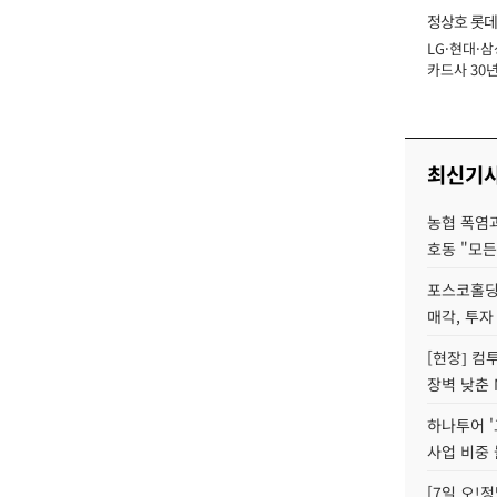
정상호 롯데
LG·현대·삼
장
카드사 30년
에 '초집중' 
최신기
농협 폭염과
호동 "모든
포스코홀딩
매각, 투자
[현장] 컴
장벽 낮춘 
하나투어 '
사업 비중 
[7일 오!