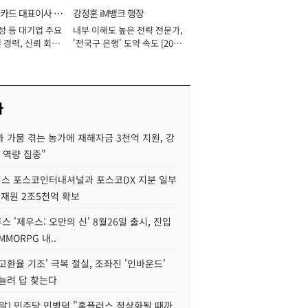
카드 대표이사 사
강정훈 iM뱅크 행장
성 등 대기업 주요
내부 이해도 높은 전략 전문가,
 경력, 신뢰 회복
'전국구 은행' 도약 속도 [2026
[2026년]
년]
사
 가뭄 겪는 농가에 재해자금 3천억 지원, 강
 역량 집중"
스 포스코인터내셔널과 포스코DX 지분 일부
 재원 2조5천억 확보
투스 '제우스: 오만의 신' 8월26일 출시, 진입
MMORPG 내..
고환율 기조' 극복 절실, 조좌진 '인바운드'
늘려 답 찾는다
정말] 민주당 민병덕 "홈플러스 정상화될 때까