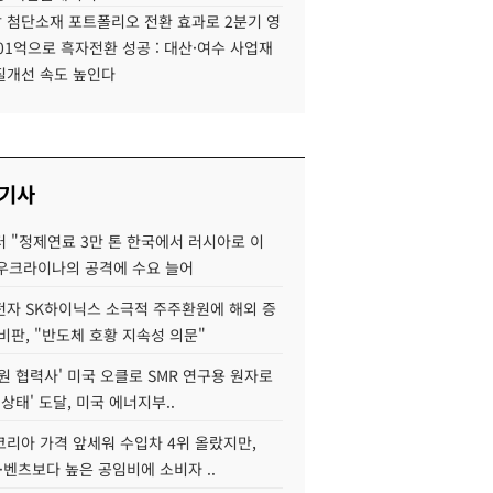
 첨단소재 포트폴리오 전환 효과로 2분기 영
01억으로 흑자전환 성공 : 대산·여수 사업재
질개선 속도 높인다
 기사
 "정제연료 3만 톤 한국에서 러시아로 이
 우크라이나의 공격에 수요 늘어
자 SK하이닉스 소극적 주주환원에 해외 증
비판, "반도체 호황 지속성 의문"
원 협력사' 미국 오클로 SMR 연구용 원자로
 상태' 도달, 미국 에너지부..
코리아 가격 앞세워 수입차 4위 올랐지만,
·벤츠보다 높은 공임비에 소비자 ..