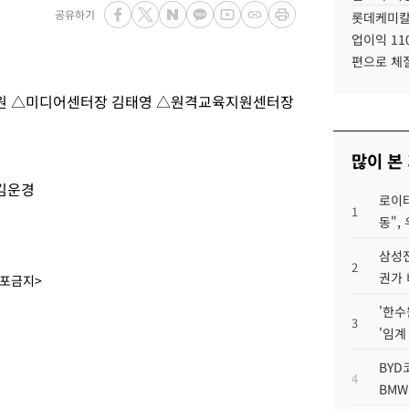
공유하기
롯데케미칼
업이익 11
편으로 체
원 △미디어센터장 김태영 △원격교육지원센터장
많이 본
김운경
로이터
1
동",
삼성전
2
권가 
배포금지>
'한수
3
'임계
BYD
4
BMW