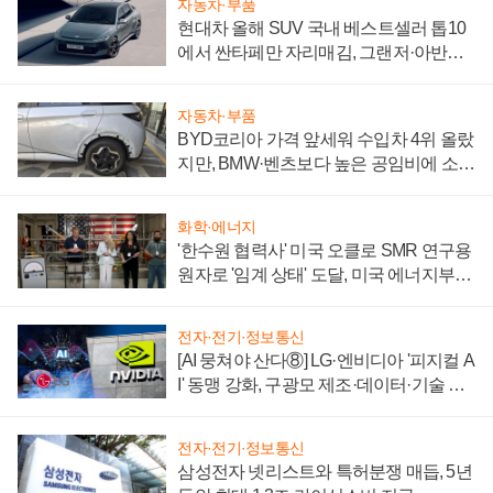
자동차·부품
현대차 올해 SUV 국내 베스트셀러 톱10
에서 싼타페만 자리매김, 그랜저·아반떼
'세단 쌍끌이'로 내수 방어
자동차·부품
BYD코리아 가격 앞세워 수입차 4위 올랐
지만, BMW·벤츠보다 높은 공임비에 소비
자 불만 폭발
화학·에너지
'한수원 협력사' 미국 오클로 SMR 연구용
원자로 '임계 상태' 도달, 미국 에너지부
"중요한 이정표"
전자·전기·정보통신
[AI 뭉쳐야 산다⑧] LG·엔비디아 '피지컬 A
I' 동맹 강화, 구광모 제조·데이터·기술 결
집해 종합 로보틱스 기업으로
전자·전기·정보통신
삼성전자 넷리스트와 특허분쟁 매듭, 5년