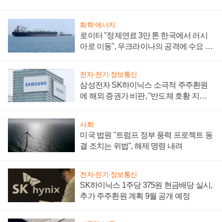
화학·에너지
로이터 "정제연료 3만 톤 한국에서 러시
아로 이동", 우크라이나의 공격에 수요 늘
어
전자·전기·정보통신
삼성전자 SK하이닉스 소극적 주주환원
에 해외 증권가 비판, "반도체 호황 지속
성 의문"
사회
미국 법원 "트럼프 정부 풍력 프로젝트 동
결 조치는 위법", 해제 명령 내려
전자·전기·정보통신
SK하이닉스 1주당 375원 현금배당 실시,
추가 주주환원 계획 9월 공개 예정