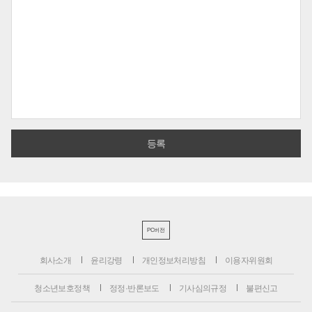
PC버전
회사소개
윤리강령
개인정보처리방침
이용자위원회
청소년보호정책
정정·반론보도
기사심의규정
불편신고