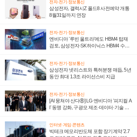
전자·전기·정보통신
삼성전자, 갤럭시Z 폴드8 사전예약 개통
8월31일까지 연장
전자·전기·정보통신
엔비디아 '루빈 울트라'에도 HBM4 탑재
검토, 삼성전자·SK하이닉스 HBM4 수율
에 주도권 갈린다
전자·전기·정보통신
삼성전자 넷리스트와 특허분쟁 매듭, 5년
동안 최대 1.3조 라이선스비 지급
전자·전기·정보통신
[AI 뭉쳐야 산다⑧] LG·엔비디아 '피지컬 A
I' 동맹 강화, 구광모 제조·데이터·기술 결
집해 종합 로보틱스 기업으로
인터넷·게임·콘텐츠
빅테크 메모리반도체 포함 장기계약 '2.7