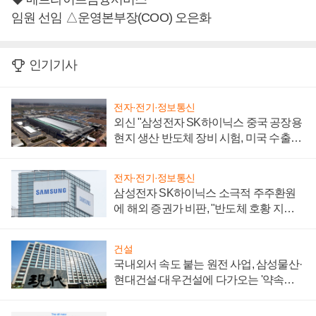
임원 선임 △운영본부장(COO) 오은화
인기기사
전자·전기·정보통신
외신 "삼성전자 SK하이닉스 중국 공장용
현지 생산 반도체 장비 시험, 미국 수출통
제 대비"
전자·전기·정보통신
삼성전자 SK하이닉스 소극적 주주환원
에 해외 증권가 비판, "반도체 호황 지속
성 의문"
건설
국내외서 속도 붙는 원전 사업, 삼성물산·
현대건설·대우건설에 다가오는 '약속의
시간'