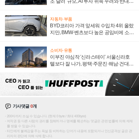
조 달러' 규모, AI 투자 위축 우려와 반대
신호
자동차·부품
BYD코리아 가격 앞세워 수입차 4위 올랐
지만, BMW·벤츠보다 높은 공임비에 소비
자 불만 폭발
소비자·유통
이부진 야심작 '신라스테이' 서울신라호
텔보다 잘 나가, 평택·주문진·해남·건대로
성장판 더 넓힌다
기사댓글
0
개
200자까지 쓰실 수 있습니다. (현재 0 byte / 최대 400byte)
저작권 등 다른 사람의 권리를 침해하거나 명예를 훼손하는 댓글은 관련 법률에 의해 제재
를 받을 수 있습니다.
타인에게 불쾌감을 주는 욕설 등 비하하는 단어가 내용에 포함되거나 인신공격성 글은 관
리자의 판단에 의해 삭제 합니다.