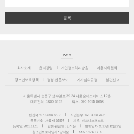
PC버전
회사소개
윤리강령
개인정보처리방침
이용자위원회
청소년보호정책
정정·반론보도
기사심의규정
불편신고
서울특별시 성동구 성수일로 39-34 서울숲더스페이스 12층
대표전화 : 1800-6522
팩스 : 070-4015-8658
편집국 : 070-4010-8512
사업본부 : 070-4010-7078
등록번호 : 서울 아 02897
제호 : 비즈니스포스트
등록일: 2013.11.13
발행·편집인 : 강석운
발행일자: 2013년 12월 2일
청소년보호책임자 : 강석운
ISSN : 2636-171X