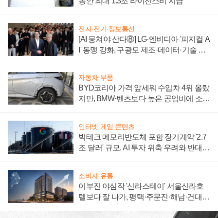
동안 최대 1.3조 라이선스비 지급
전자·전기·정보통신
[AI 뭉쳐야 산다⑧] LG·엔비디아 '피지컬 A
I' 동맹 강화, 구광모 제조·데이터·기술 결
집해 종합 로보틱스 기업으로
자동차·부품
BYD코리아 가격 앞세워 수입차 4위 올랐
지만, BMW·벤츠보다 높은 공임비에 소비
자 불만 폭발
인터넷·게임·콘텐츠
빅테크 메모리반도체 포함 장기계약 '2.7
조 달러' 규모, AI 투자 위축 우려와 반대
신호
소비자·유통
이부진 야심작 '신라스테이' 서울신라호
텔보다 잘 나가, 평택·주문진·해남·건대로
성장판 더 넓힌다