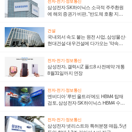
전자·전기·정보통신
삼성전자 SK하이닉스 소극적 주주환원
에 해외 증권가 비판, "반도체 호황 지속
성 의문"
건설
국내외서 속도 붙는 원전 사업, 삼성물산·
현대건설·대우건설에 다가오는 '약속의
시간'
전자·전기·정보통신
삼성전자, 갤럭시Z 폴드8 사전예약 개통
8월31일까지 연장
전자·전기·정보통신
엔비디아 '루빈 울트라'에도 HBM4 탑재
검토, 삼성전자·SK하이닉스 HBM4 수율
에 주도권 갈린다
전자·전기·정보통신
삼성전자 넷리스트와 특허분쟁 매듭, 5년