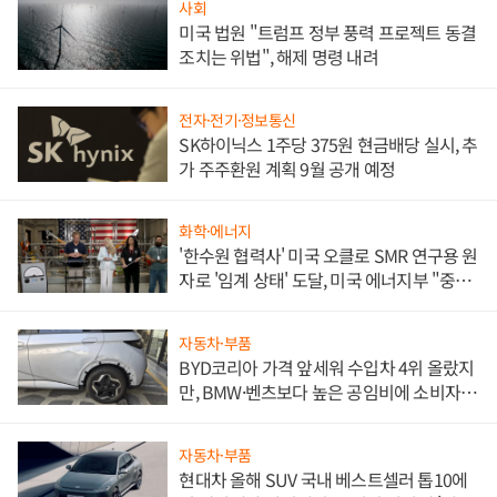
사회
미국 법원 "트럼프 정부 풍력 프로젝트 동결
조치는 위법", 해제 명령 내려
전자·전기·정보통신
SK하이닉스 1주당 375원 현금배당 실시, 추
가 주주환원 계획 9월 공개 예정
화학·에너지
'한수원 협력사' 미국 오클로 SMR 연구용 원
자로 '임계 상태' 도달, 미국 에너지부 "중요
한 이정표"
자동차·부품
BYD코리아 가격 앞세워 수입차 4위 올랐지
만, BMW·벤츠보다 높은 공임비에 소비자
불만 폭발
자동차·부품
현대차 올해 SUV 국내 베스트셀러 톱10에