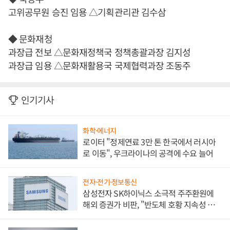
고위공무원 승진 임용 △기획관리관 김수삼
◆ 문화재청
과장급 전보 △문화재정책국 정책총괄과장 김지성
과장급 임용 △문화재활용국 국제협력과장 조동주
인기기사
화학·에너지
로이터 "정제연료 3만 톤 한국에서 러시아
로 이동", 우크라이나의 공격에 수요 늘어
전자·전기·정보통신
삼성전자 SK하이닉스 소극적 주주환원에
해외 증권가 비판, "반도체 호황 지속성 의
문"