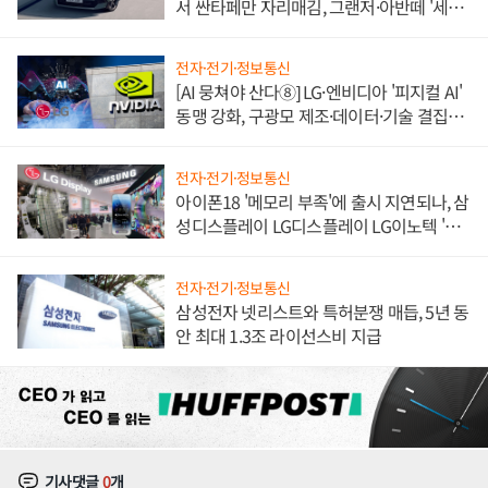
서 싼타페만 자리매김, 그랜저·아반떼 '세단
쌍끌이'로 내수 방어
전자·전기·정보통신
[AI 뭉쳐야 산다⑧] LG·엔비디아 '피지컬 AI'
동맹 강화, 구광모 제조·데이터·기술 결집
해 종합 로보틱스 기업으로
전자·전기·정보통신
아이폰18 '메모리 부족'에 출시 지연되나, 삼
성디스플레이 LG디스플레이 LG이노텍 '탈
애플' 수익 다각화 속도
전자·전기·정보통신
삼성전자 넷리스트와 특허분쟁 매듭, 5년 동
안 최대 1.3조 라이선스비 지급
기사댓글
0
개