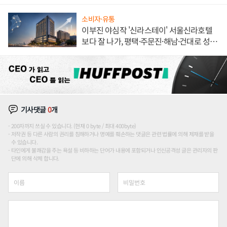
해 종합 로보틱스 기업으로
소비자·유통
이부진 야심작 '신라스테이' 서울신라호텔
보다 잘 나가, 평택·주문진·해남·건대로 성
장판 더 넓힌다
기사댓글
0
개
200자까지 쓰실 수 있습니다. (현재 0 byte / 최대 400byte)
저작권 등 다른 사람의 권리를 침해하거나 명예를 훼손하는 댓글은 관련 법률에 의해 제재를 받을
수 있습니다.
타인에게 불쾌감을 주는 욕설 등 비하하는 단어가 내용에 포함되거나 인신공격성 글은 관리자의 판
단에 의해 삭제 합니다.