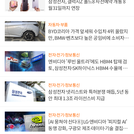
삼성전자, 갤럭시Z 폴드8 사전예약 개통 8
월31일까지 연장
자동차·부품
BYD코리아 가격 앞세워 수입차 4위 올랐지
만, BMW·벤츠보다 높은 공임비에 소비자
불만 폭발
전자·전기·정보통신
엔비디아 '루빈 울트라'에도 HBM4 탑재 검
토, 삼성전자·SK하이닉스 HBM4 수율에 주
도권 갈린다
전자·전기·정보통신
삼성전자 넷리스트와 특허분쟁 매듭, 5년 동
안 최대 1.3조 라이선스비 지급
전자·전기·정보통신
[AI 뭉쳐야 산다⑧] LG·엔비디아 '피지컬 AI'
동맹 강화, 구광모 제조·데이터·기술 결집