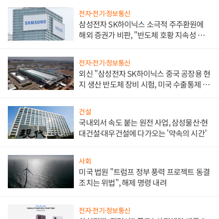
전자·전기·정보통신
삼성전자 SK하이닉스 소극적 주주환원에
해외 증권가 비판, "반도체 호황 지속성 의
문"
전자·전기·정보통신
외신 "삼성전자 SK하이닉스 중국 공장용 현
지 생산 반도체 장비 시험, 미국 수출통제 대
비"
건설
국내외서 속도 붙는 원전 사업, 삼성물산·현
대건설·대우건설에 다가오는 '약속의 시간'
사회
미국 법원 "트럼프 정부 풍력 프로젝트 동결
조치는 위법", 해제 명령 내려
전자·전기·정보통신