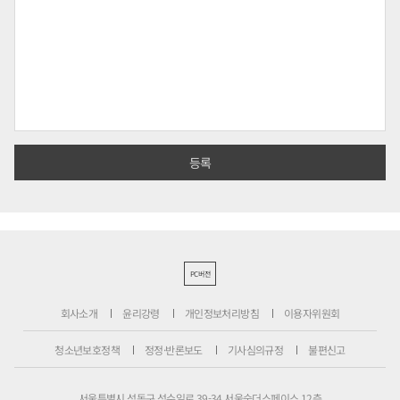
PC버전
회사소개
윤리강령
개인정보처리방침
이용자위원회
청소년보호정책
정정·반론보도
기사심의규정
불편신고
서울특별시 성동구 성수일로 39-34 서울숲더스페이스 12층