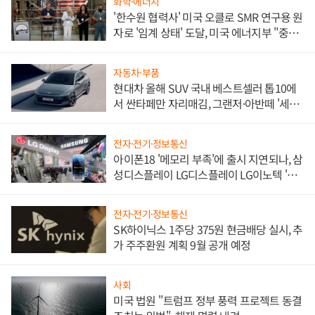
화학·에너지
'한수원 협력사' 미국 오클로 SMR 연구용 원
자로 '임계 상태' 도달, 미국 에너지부 "중요
한 이정표"
자동차·부품
현대차 올해 SUV 국내 베스트셀러 톱10에
서 싼타페만 자리매김, 그랜저·아반떼 '세단
쌍끌이'로 내수 방어
전자·전기·정보통신
아이폰18 '메모리 부족'에 출시 지연되나, 삼
성디스플레이 LG디스플레이 LG이노텍 '탈
애플' 수익 다각화 속도
전자·전기·정보통신
SK하이닉스 1주당 375원 현금배당 실시, 추
가 주주환원 계획 9월 공개 예정
사회
미국 법원 "트럼프 정부 풍력 프로젝트 동결