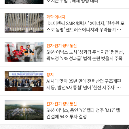
조치는 위법", 해제 명령 내려
화학·에너지
'DL이앤씨 SMR 협력사' X에너지, '한수원 포
스코 동맹' 센트러스에너지와 우라늄 계약
체결
전자·전기·정보통신
SK하이닉스 노사 '성과급 주식지급' 평행선,
곽노정 'N% 성과급' 법적 논란 벗을지 주목
정치
AI시대 맞아 25년 만에 전력산업 구조개편
시동, '발전5사 통합' 넘어 '한전 지주사' 재편
론도
전자·전기·정보통신
SK하이닉스, 용인 'Y2' 팹과 청주 'M17' 팹
건설에 54조 투자 결정