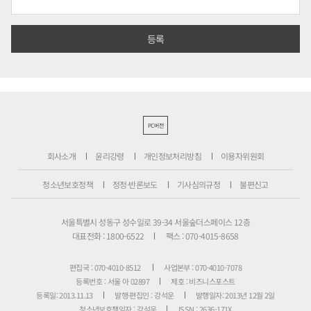
PC버전
회사소개
윤리강령
개인정보처리방침
이용자위원회
청소년보호정책
정정·반론보도
기사심의규정
불편신고
서울특별시 성동구 성수일로 39-34 서울숲더스페이스 12층
대표전화 : 1800-6522
팩스 : 070-4015-8658
편집국 : 070-4010-8512
사업본부 : 070-4010-7078
등록번호 : 서울 아 02897
제호 : 비즈니스포스트
등록일: 2013.11.13
발행·편집인 : 강석운
발행일자: 2013년 12월 2일
청소년보호책임자 : 강석운
ISSN : 2636-171X