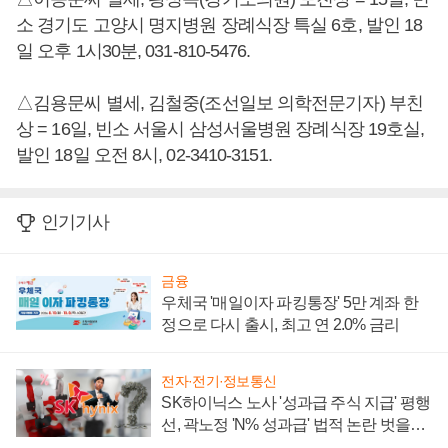
소 경기도 고양시 명지병원 장례식장 특실 6호, 발인 18
일 오후 1시30분, 031-810-5476.
△김용문씨 별세, 김철중(조선일보 의학전문기자) 부친
상 = 16일, 빈소 서울시 삼성서울병원 장례식장 19호실,
발인 18일 오전 8시, 02-3410-3151.
인기기사
금융
우체국 '매일이자 파킹통장' 5만 계좌 한
정으로 다시 출시, 최고 연 2.0% 금리
전자·전기·정보통신
SK하이닉스 노사 '성과급 주식 지급' 평행
선, 곽노정 'N% 성과급' 법적 논란 벗을지
주목