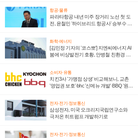
항공·물류
파라타항공 내년 미주 장거리 노선 첫 도
전, 윤철민 '하이브리드 항공사' 승부수 통
할까
화학·에너지
[김민정 기자의 '코스뽀'] 지엔씨에너지 AI
붐에 비상발전기 호황, 안병철 친환경 에
너지 발전전문기업 향한다
소비자·유통
치킨3사 '가맹점 상생' 비교해보니, 교촌
'영업권 보호'·bhc '신메뉴 개발'·BBQ '원가
부담'
전자·전기·정보통신
삼성전자, 미국 오크리지국립연구소와
극저온 히트펌프 개발하기로
전자·전기·정보통신