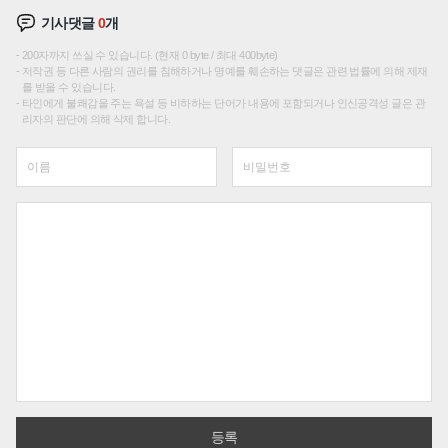
기사댓글
0
개
200자까지 쓰실 수 있습니다. (현재 0 byte / 최대 400byte)
저작권 등 다른 사람의 권리를 침해하거나 명예를 훼손하는 댓글은 관련 법률에 의해 제재
를 받을 수 있습니다.
타인에게 불쾌감을 주는 욕설 등 비하하는 단어가 내용에 포함되거나 인신공격성 글은 관
리자의 판단에 의해 삭제 합니다.