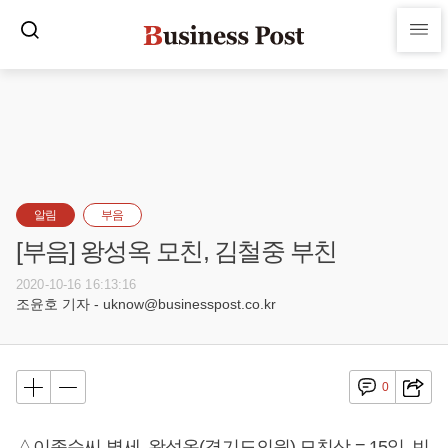
알림
부음
[부음] 왕성옥 모친, 김철중 부친
2020-10-16 16:13:16
조윤호 기자 - uknow@businesspost.co.kr
0
△이종순씨 별세, 왕성옥(경기도의원) 모친상 = 15일, 빈