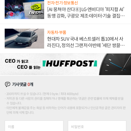
전자·전기·정보통신
[AI 뭉쳐야 산다⑧] LG·엔비디아 '피지컬 AI'
동맹 강화, 구광모 제조·데이터·기술 결집
해 종합 로보틱스 기업으로
자동차·부품
현대차 SUV 국내 베스트셀러 톱10에서 사
라진다, 정의선 그랜저·아반떼 '세단 쌍끌
이'로 내수 방어
기사댓글
0
개
200자까지 쓰실 수 있습니다. (현재 0 byte / 최대 400byte)
저작권 등 다른 사람의 권리를 침해하거나 명예를 훼손하는 댓글은 관련 법률에 의해 제재를 받을
수 있습니다.
타인에게 불쾌감을 주는 욕설 등 비하하는 단어가 내용에 포함되거나 인신공격성 글은 관리자의 판
단에 의해 삭제 합니다.