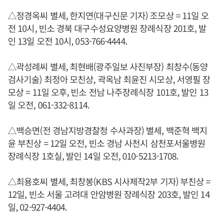
△정경옥씨 별세, 한지연(대구신문 기자) 조모상 = 11일 오
전 10시, 빈소 경북 대구수성요양병원 장례식장 201호, 발
인 13일 오전 10시, 053-766-4444.
△곽성례씨 별세, 최현배(광주일보 사진부장) 최창수(동양
검사기술) 최정아 모친상, 곽옥남 최윤진 시모상, 서영필 장
모상 = 11일 오후, 빈소 전남 나주장례식장 101호, 발인 13
일 오전, 061-332-8114.
△백승면(전 경남지방경찰청 수사과장) 별세, 백준혁 백지
윤 부친상 = 12일 오전, 빈소 경남 사천시 삼천포서울병원
장례식장 1호실, 발인 14일 오전, 010-5213-1708.
△최용호씨 별세, 최창봉(KBS 시사제작2부 기자) 부친상 =
12일, 빈소 서울 고려대 안암병원 장례식장 203호, 발인 14
일, 02-927-4404.