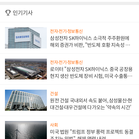
인기기사
전자·전기·정보통신
삼성전자 SK하이닉스 소극적 주주환원에
해외 증권가 비판, "반도체 호황 지속성 의
문"
전자·전기·정보통신
로이터 "삼성전자 SK하이닉스 중국 공장용
현지 생산 반도체 장비 시험, 미국 수출통제
대비"
건설
원전 건설 국내외서 속도 붙어, 삼성물산·현
대건설·대우건설에 다가오는 '약속의 시간'
사회
미국 법원 "트럼프 정부 풍력 프로젝트 동결
조치는 위법", 해제 명령 내려