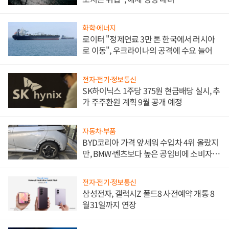
화학·에너지
로이터 "정제연료 3만 톤 한국에서 러시아
로 이동", 우크라이나의 공격에 수요 늘어
전자·전기·정보통신
SK하이닉스 1주당 375원 현금배당 실시, 추
가 주주환원 계획 9월 공개 예정
자동차·부품
BYD코리아 가격 앞세워 수입차 4위 올랐지
만, BMW·벤츠보다 높은 공임비에 소비자
불만 폭발
전자·전기·정보통신
삼성전자, 갤럭시Z 폴드8 사전예약 개통 8
월31일까지 연장