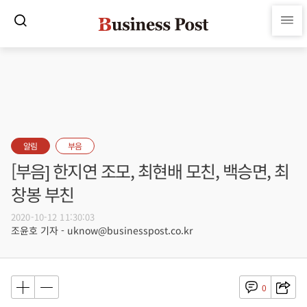
알림
부음
[부음] 한지연 조모, 최현배 모친, 백승면, 최
창봉 부친
2020-10-12 11:30:03
조윤호 기자 - uknow@businesspost.co.kr
0