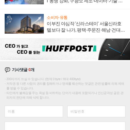
I' 동맹 강화, 구광모 제조·데이터·기술 결
집해 종합 로보틱스 기업으로
소비자·유통
이부진 야심작 '신라스테이' 서울신라호
텔보다 잘 나가, 평택·주문진·해남·건대로
성장판 더 넓힌다
기사댓글
0
개
200자까지 쓰실 수 있습니다. (현재 0 byte / 최대 400byte)
저작권 등 다른 사람의 권리를 침해하거나 명예를 훼손하는 댓글은 관련 법률에 의해 제재
를 받을 수 있습니다.
타인에게 불쾌감을 주는 욕설 등 비하하는 단어가 내용에 포함되거나 인신공격성 글은 관
리자의 판단에 의해 삭제 합니다.