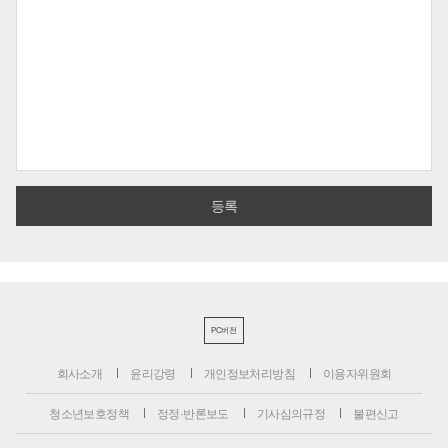
PC버전
회사소개
윤리강령
개인정보처리방침
이용자위원회
청소년보호정책
정정·반론보도
기사심의규정
불편신고