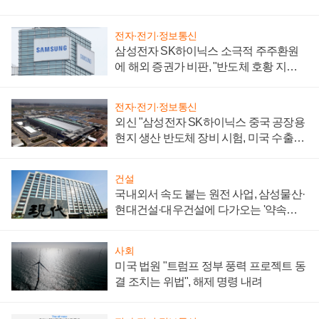
전자·전기·정보통신
삼성전자 SK하이닉스 소극적 주주환원
에 해외 증권가 비판, "반도체 호황 지속
성 의문"
전자·전기·정보통신
외신 "삼성전자 SK하이닉스 중국 공장용
현지 생산 반도체 장비 시험, 미국 수출통
제 대비"
건설
국내외서 속도 붙는 원전 사업, 삼성물산·
현대건설·대우건설에 다가오는 '약속의
시간'
사회
미국 법원 "트럼프 정부 풍력 프로젝트 동
결 조치는 위법", 해제 명령 내려