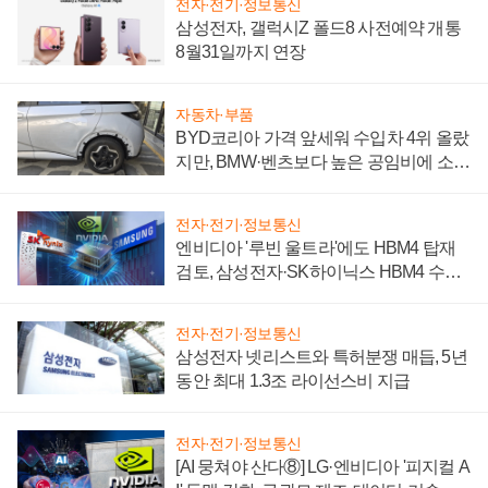
전자·전기·정보통신
삼성전자, 갤럭시Z 폴드8 사전예약 개통
8월31일까지 연장
자동차·부품
BYD코리아 가격 앞세워 수입차 4위 올랐
지만, BMW·벤츠보다 높은 공임비에 소비
자 불만 폭발
전자·전기·정보통신
엔비디아 '루빈 울트라'에도 HBM4 탑재
검토, 삼성전자·SK하이닉스 HBM4 수율
에 주도권 갈린다
전자·전기·정보통신
삼성전자 넷리스트와 특허분쟁 매듭, 5년
동안 최대 1.3조 라이선스비 지급
전자·전기·정보통신
[AI 뭉쳐야 산다⑧] LG·엔비디아 '피지컬 A