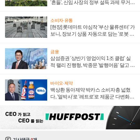
'흔들', 신임 사장의 정부 설득 과제 무거워
져
소비자·유통
[현장] 롯데마트 야심작 '부산 물류센터' 가
보니, 장보기 상품 자동으로 담는 '로봇 40
0대' 장관
금융
삼섬증권 '상반기 영업이익 1조 클럽' 실
적 랠리 진행형, 박종문 '발행어음' 달고 연
임 향하나
바이오·제약
백상환 동아제약 박카스 소비자층 넓혔
다, '얼박사'로 '레트로'로 제품군 다변화
주효
기사댓글
0
개