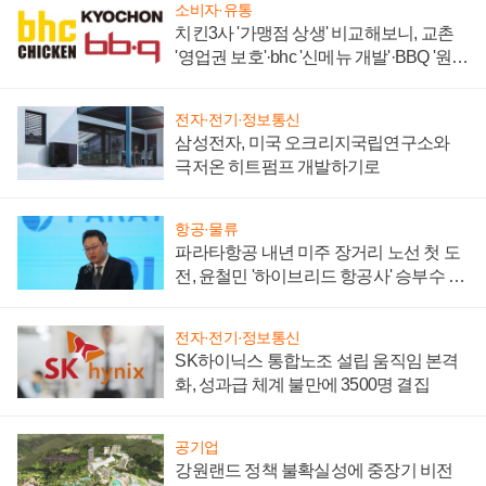
소비자·유통
치킨3사 '가맹점 상생' 비교해보니, 교촌
'영업권 보호'·bhc '신메뉴 개발'·BBQ '원가
부담'
전자·전기·정보통신
삼성전자, 미국 오크리지국립연구소와
극저온 히트펌프 개발하기로
항공·물류
파라타항공 내년 미주 장거리 노선 첫 도
전, 윤철민 '하이브리드 항공사' 승부수 통
할까
전자·전기·정보통신
SK하이닉스 통합노조 설립 움직임 본격
화, 성과급 체계 불만에 3500명 결집
공기업
강원랜드 정책 불확실성에 중장기 비전