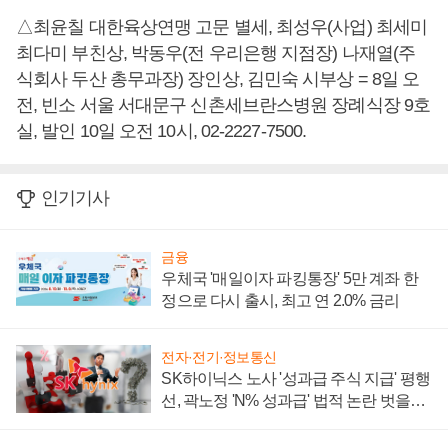
△최윤칠 대한육상연맹 고문 별세, 최성우(사업) 최세미
최다미 부친상, 박동우(전 우리은행 지점장) 나재열(주
식회사 두산 총무과장) 장인상, 김민숙 시부상 = 8일 오
전, 빈소 서울 서대문구 신촌세브란스병원 장례식장 9호
실, 발인 10일 오전 10시, 02-2227-7500.
인기기사
금융
우체국 '매일이자 파킹통장' 5만 계좌 한
정으로 다시 출시, 최고 연 2.0% 금리
전자·전기·정보통신
SK하이닉스 노사 '성과급 주식 지급' 평행
선, 곽노정 'N% 성과급' 법적 논란 벗을지
주목