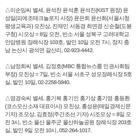
△이순임씨 별세, 윤석찬 윤석훈 윤석진(KIST 원장) 윤
성일(피에조테크놀로지 사장) 윤은희 윤선희(서울시청
평생교육과) 모친상, 진재민 서동경 최연경 신순철(도봉
구청) 시모상 = 8일 오전, 빈소 서울 성북구 고려대학교
안암병원 장례식장 103호, 발인 10일 오전 7시, 장지 충
남 논산시 광석면 갈산리, 02-923-4442.
△남정희씨 별세, 김정호(MBC 통합뉴스룸 인권사회팀
부장) 모친상 = 7일, 빈소 서울 서초구 성모장례식장 5호
실, 발인 10일, 02-2258-5940.
△염경숙씨 별세, 홍기복 홍기인 홍기상 홍기영 홍동환
(코스모신소재 대표이사) 모친상, 홍성윤(매일경제신문
기자) 조모상, 김효정(주간조선 기자) 시조모상 = 8일 오
전 3시, 빈소 울산 울주군 울산하늘공원 장례식장 203호
실, 발인 9일 오전 10시, 052-264-1017.