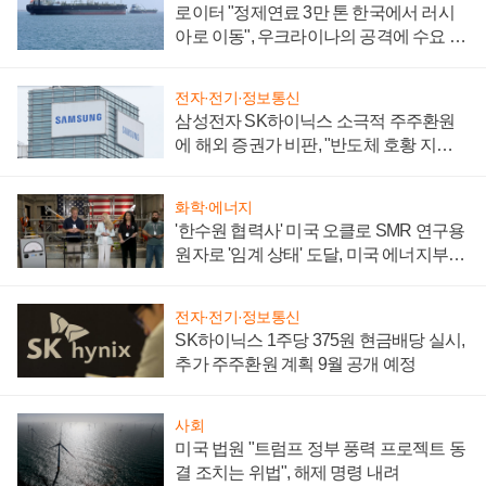
로이터 "정제연료 3만 톤 한국에서 러시
아로 이동", 우크라이나의 공격에 수요 늘
어
전자·전기·정보통신
삼성전자 SK하이닉스 소극적 주주환원
에 해외 증권가 비판, "반도체 호황 지속
성 의문"
화학·에너지
'한수원 협력사' 미국 오클로 SMR 연구용
원자로 '임계 상태' 도달, 미국 에너지부
"중요한 이정표"
전자·전기·정보통신
SK하이닉스 1주당 375원 현금배당 실시,
추가 주주환원 계획 9월 공개 예정
사회
미국 법원 "트럼프 정부 풍력 프로젝트 동
결 조치는 위법", 해제 명령 내려