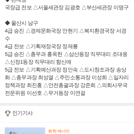
국장급 전보 △서울세관장 김광호 △부산세관장 이명구
◆ 울산시 남구
4급 승진 △경제문화국장 안현기 △복지환경국장 서경
수
4급 전보 △기획재정국장 정재룡
5급 승진 △총무과 홍옥헌 △삼산동장 직무대리 조대웅
△신정1동장 직무대리 함신애
5급 전보 △기획예산과장 정인숙 △도시창조과장 송상
화 △총무과장 최성열 △주민소통과장 이성희 △일자리
정책과장 최진홍 △안전총괄과장 강준희 △의회사무국
전문위원 이선호 △무거동장 이연걸
인기기사
화학·에너지