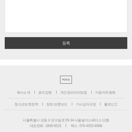
PC버전
회사소개
윤리강령
개인정보처리방침
이용자위원회
청소년보호정책
정정·반론보도
기사심의규정
불편신고
서울특별시 성동구 성수일로 39-34 서울숲더스페이스 12층
대표전화 : 1800-6522
팩스 : 070-4015-8658