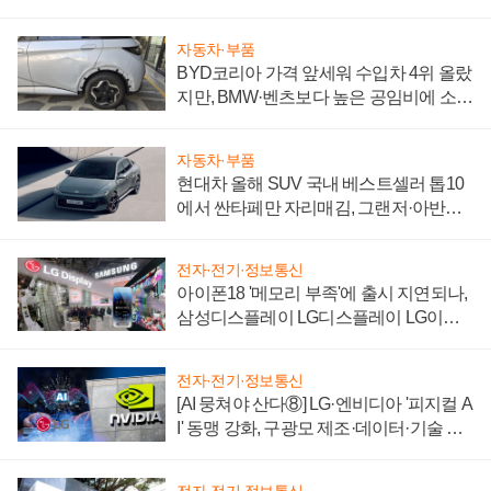
자동차·부품
BYD코리아 가격 앞세워 수입차 4위 올랐
지만, BMW·벤츠보다 높은 공임비에 소비
자 불만 폭발
자동차·부품
현대차 올해 SUV 국내 베스트셀러 톱10
에서 싼타페만 자리매김, 그랜저·아반떼
'세단 쌍끌이'로 내수 방어
전자·전기·정보통신
아이폰18 '메모리 부족'에 출시 지연되나,
삼성디스플레이 LG디스플레이 LG이노
텍 '탈애플' 수익 다각화 속도
전자·전기·정보통신
[AI 뭉쳐야 산다⑧] LG·엔비디아 '피지컬 A
I' 동맹 강화, 구광모 제조·데이터·기술 결
집해 종합 로보틱스 기업으로
전자·전기·정보통신