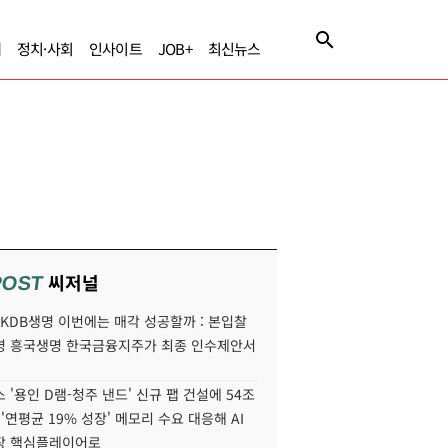
제
정치·사회
인사이트
JOB+
최신뉴스
씨저널
POST
' KDB생명 이번에는 매각 성공할까 : 본입찰
명 흥국생명 한국금융지주가 최종 인수제안서
 '용인 D램-청주 낸드' 신규 팹 건설에 54조
 '연평균 19% 성장' 메모리 수요 대응해 AI
장 핵심플레이어로