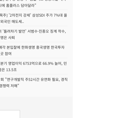
니에 홈플러스 담아달라"
목주] '2차전지 강세' 삼성SDI 주가 7%대 올
 외국인 매도세..
 '돌려차기 발언' 서범수·진종오 징계 착수,
2명은 사퇴
 매각 본입찰에 한화생명 흥국생명 한국투자
3곳 참여
분기 영업이익 6753억으로 66.9% 늘어, 민
은 13.5조
회 "연구개발직 주52시간 유연화 필요, 경직
경쟁력 저해"