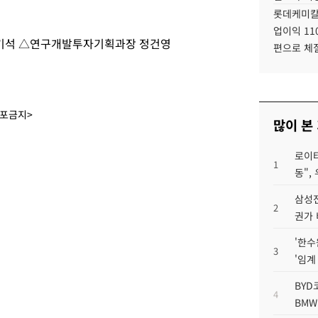
롯데케미칼
업이익 11
기석 △연구개발투자기획과장 정건영
편으로 체
배포금지>
많이 본
로이터
1
동",
삼성전
2
권가 
'한수
3
'임계
BYD
4
BMW