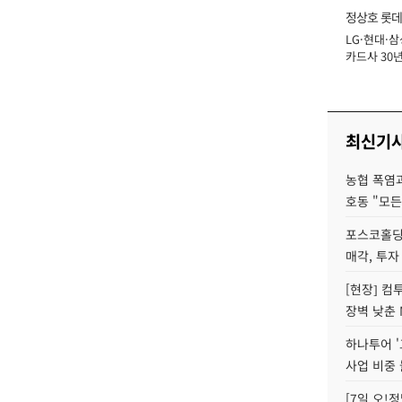
정상호 롯데
LG·현대·삼
장
카드사 30년
에 '초집중' 
최신기
농협 폭염과
호동 "모든
포스코홀딩
매각, 투자
[현장] 컴
장벽 낮춘 
하나투어 '
사업 비중 
[7일 오!