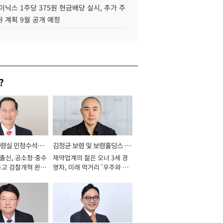
이닉스 1주당 375원 현금배당 실시, 추가 주
 계획 9월 공개 예정
?
통령실 민정수석비
김정균 보령 및 보령홀딩스 대
 출신, 공소청·중수
제약업계의 젊은 오너 3세 경
표이사 사장
두고 검찰개혁 완수
영자, 미래 먹거리 '우주와 헬
년]
스케어' 공들여 [2026년]