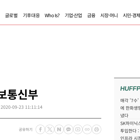
글로벌
기후대응
Who Is?
기업·산업
금융
시장·머니
시민·경
HUFF
정보통신부
매각 '7수
2020-09-23 11:11:14
에 한화생
냈다
SK하이닉스
공유하기
투입한다 :
인프라 시