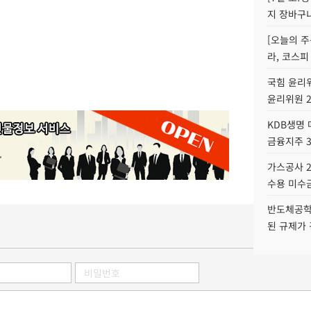
지 장바구
[오늘의 주
라, 코스피
국힘 윤리위
윤리위원 
KDB생명
금융지주 
가스공사 2
수용 미수금
반도체공학
된 규제가 