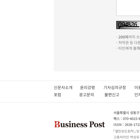
-
200자
까지 쓰실
- 저작권 등 
- 타인에게 불
신문사소개
윤리강령
기사심의규정
이
포럼
광고문의
불편신고
서울특별시 성동구 성
팩스 : 070-4015-
ISSN : 2636-171
열린보도원칙
당
고충처리인 박상유 180