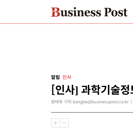
알림
인사
[인사] 과학기술
방태욱 기자 bangtw@businesspost.co.kr