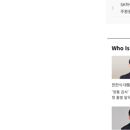
SK하
5
주환원
Who Is
한찬식 대
'정통 검사'
서관
청 출범 앞
맡아 [2026