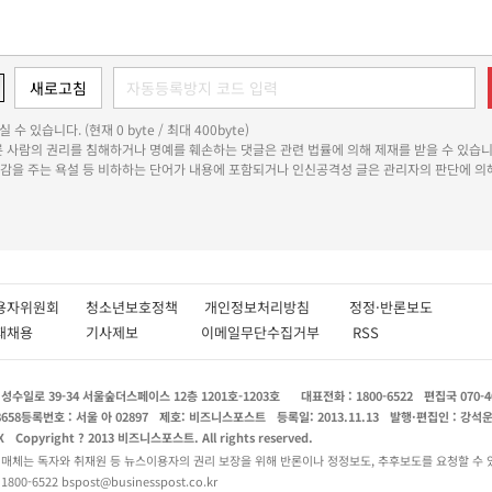
 수 있습니다. (현재 0 byte / 최대 400byte)
다른 사람의 권리를 침해하거나 명예를 훼손하는 댓글은 관련 법률에 의해 제재를 받을 수 있습니
쾌감을 주는 욕설 등 비하하는 단어가 내용에 포함되거나 인신공격성 글은 관리자의 판단에 의해
용자위원회
청소년보호정책
개인정보처리방침
정정·반론보도
인재채용
기사제보
이메일무단수집거부
RSS
수일로 39-34 서울숲더스페이스 12층 1201호-1203호
대표전화 : 1800-6522
편집국 070-4
8658
등록번호 : 서울 아 02897
제호: 비즈니스포스트
등록일: 2013.11.13
발행·편집인 : 강석
X
Copyright ? 2013 비즈니스포스트. All rights reserved.
 매체는 독자와 취재원 등 뉴스이용자의 권리 보장을 위해 반론이나 정정보도, 추후보도를 요청할 수 
0-6522 bspost@businesspost.co.kr