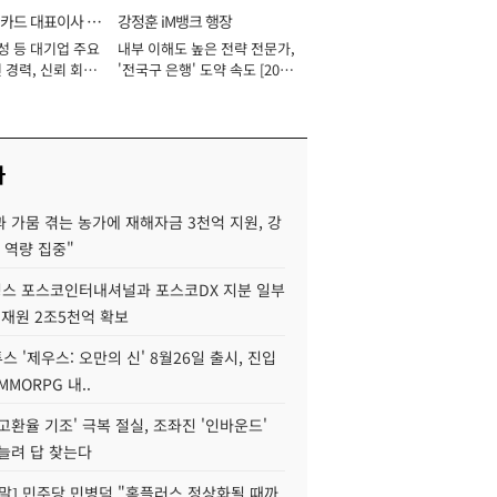
카드 대표이사 사
강정훈 iM뱅크 행장
성 등 대기업 주요
내부 이해도 높은 전략 전문가,
 경력, 신뢰 회복
'전국구 은행' 도약 속도 [2026
[2026년]
년]
사
 가뭄 겪는 농가에 재해자금 3천억 지원, 강
 역량 집중"
스 포스코인터내셔널과 포스코DX 지분 일부
 재원 2조5천억 확보
투스 '제우스: 오만의 신' 8월26일 출시, 진입
MMORPG 내..
고환율 기조' 극복 절실, 조좌진 '인바운드'
늘려 답 찾는다
정말] 민주당 민병덕 "홈플러스 정상화될 때까