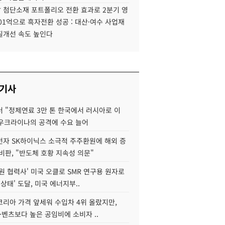
 첨단소재 포트폴리오 전환 효과로 2분기 영
01억으로 흑자전환 성공 : 대산·여수 사업재
질개선 속도 높인다
 기사
 "정제연료 3만 톤 한국에서 러시아로 이
 우크라이나의 공격에 수요 늘어
자 SK하이닉스 소극적 주주환원에 해외 증
비판, "반도체 호황 지속성 의문"
원 협력사' 미국 오클로 SMR 연구용 원자로
 상태' 도달, 미국 에너지부..
코리아 가격 앞세워 수입차 4위 올랐지만,
·벤츠보다 높은 공임비에 소비자 ..