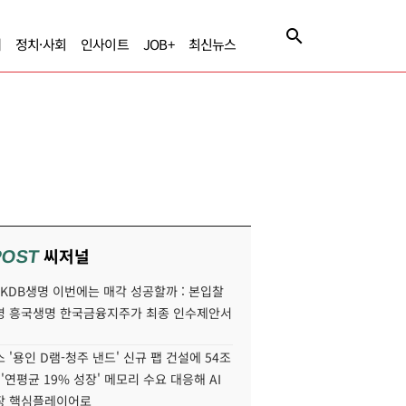
제
정치·사회
인사이트
JOB+
최신뉴스
씨저널
POST
' KDB생명 이번에는 매각 성공할까 : 본입찰
명 흥국생명 한국금융지주가 최종 인수제안서
 '용인 D램-청주 낸드' 신규 팹 건설에 54조
 '연평균 19% 성장' 메모리 수요 대응해 AI
장 핵심플레이어로