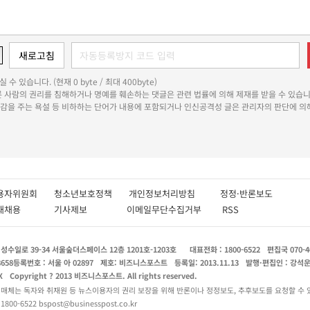
 수 있습니다. (현재 0 byte / 최대 400byte)
다른 사람의 권리를 침해하거나 명예를 훼손하는 댓글은 관련 법률에 의해 제재를 받을 수 있습니
쾌감을 주는 욕설 등 비하하는 단어가 내용에 포함되거나 인신공격성 글은 관리자의 판단에 의해
용자위원회
청소년보호정책
개인정보처리방침
정정·반론보도
인재채용
기사제보
이메일무단수집거부
RSS
수일로 39-34 서울숲더스페이스 12층 1201호-1203호
대표전화 : 1800-6522
편집국 070-4
8658
등록번호 : 서울 아 02897
제호: 비즈니스포스트
등록일: 2013.11.13
발행·편집인 : 강석
X
Copyright ? 2013 비즈니스포스트. All rights reserved.
 매체는 독자와 취재원 등 뉴스이용자의 권리 보장을 위해 반론이나 정정보도, 추후보도를 요청할 수 
0-6522 bspost@businesspost.co.kr