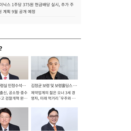
이닉스 1주당 375원 현금배당 실시, 추가 주
 계획 9월 공개 예정
?
통령실 민정수석비
김정균 보령 및 보령홀딩스 대
 출신, 공소청·중수
제약업계의 젊은 오너 3세 경
표이사 사장
두고 검찰개혁 완수
영자, 미래 먹거리 '우주와 헬
년]
스케어' 공들여 [2026년]