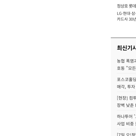
정상호 롯데
LG·현대·삼
장
카드사 30년
에 '초집중' 
최신기
농협 폭염과
호동 "모든
포스코홀딩
매각, 투자
[현장] 컴
장벽 낮춘 
하나투어 '
사업 비중 
[7일 오!