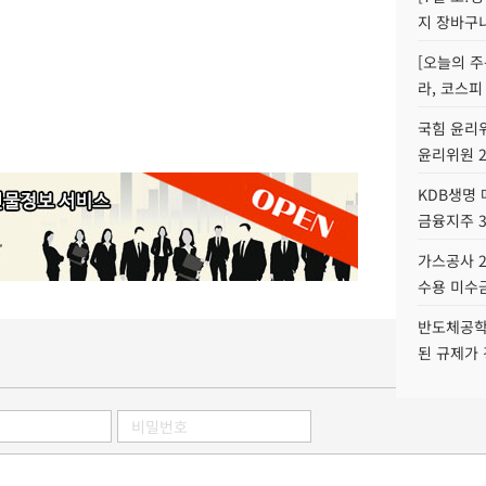
지 장바구
[오늘의 주
라, 코스피
국힘 윤리위
윤리위원 
KDB생명
금융지주 
가스공사 2
수용 미수금
반도체공학
된 규제가 