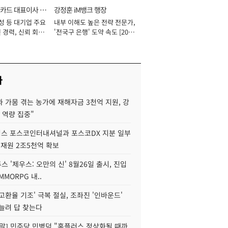
카드 대표이사 사
강정훈 iM뱅크 행장
성 등 대기업 주요
내부 이해도 높은 전략 전문가,
 경력, 신뢰 회복
'전국구 은행' 도약 속도 [2026
[2026년]
년]
사
 가뭄 겪는 농가에 재해자금 3천억 지원, 강
 역량 집중"
스 포스코인터내셔널과 포스코DX 지분 일부
 재원 2조5천억 확보
투스 '제우스: 오만의 신' 8월26일 출시, 진입
MMORPG 내..
고환율 기조' 극복 절실, 조좌진 '인바운드'
늘려 답 찾는다
정말] 민주당 민병덕 "홈플러스 정상화될 때까