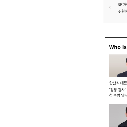
SK하
5
주환원
Who Is
한찬식 대
'정통 검사'
서관
청 출범 앞
맡아 [2026