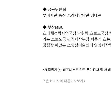
◆ 금융위원회
부이사관 승진 △감사담당관 김대현
◆ 부산MBC
△매체전략사업국장 남휘력 △보도국장 탁
기훈 △보도국 편집제작부장 서준석 △뉴
경팀장 이만흥 △영상미술센터 영상제작
<저작권자(c) 비즈니스포스트 무단전재 및 재
조윤호 기자의 다른기사보기