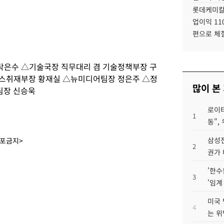
롯데케미칼
업이익 11
편으로 체
은수 △기술국장 직무대리 겸 기술정책부장 구
스취재부장 황재실 △뉴미디어팀장 정은주 △정
많이 본
팀장 신승욱
로이터
1
동",
삼성전
배포금지>
2
권가 
'한수
3
'임계
미국 
4
는 위