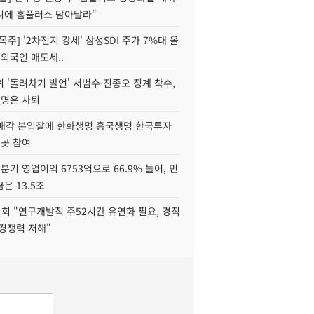
니에 홈플러스 담아달라"
목주] '2차전지 강세' 삼성SDI 주가 7%대 올
 외국인 매도세..
 '돌려차기 발언' 서범수·진종오 징계 착수,
2명은 사퇴
 매각 본입찰에 한화생명 흥국생명 한국투자
3곳 참여
분기 영업이익 6753억으로 66.9% 늘어, 민
은 13.5조
회 "연구개발직 주52시간 유연화 필요, 경직
경쟁력 저해"