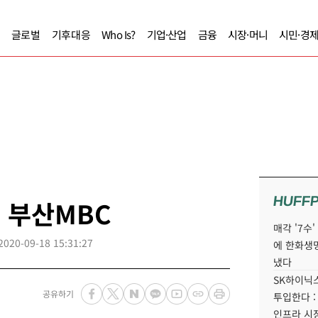
글로벌
기후대응
Who Is?
기업·산업
금융
시장·머니
시민·경
HUFF
, 부산MBC
매각 '7수
2020-09-18 15:31:27
에 한화생
냈다
SK하이닉스
공유하기
투입한다 :
인프라 시