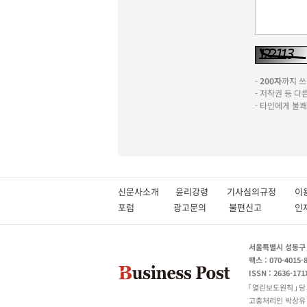
-
200자
까지 쓰실
- 저작권 등 
- 타인에게 불
신문사소개
윤리강령
기사심의규정
이
포럼
광고문의
불편신고
서울특별시 성동구 성
팩스 : 070-4015-
ISSN : 2636-171
열린보도원칙
당
고충처리인 박상유 180